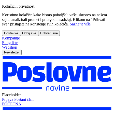
Kolačići i privatnost
Koristimo kolačiće kako bismo poboljšali vaše iskustvo na našem
sajtu, analizirali promet i prilagodili sadržaj. Klikom na "Prihvati
sve" pristajete na korištenje svih kolačića.
Saznajte više
Postavke
Odbij sve
Prihvati sve
Kompanije
Rang liste
Webshop
Newsletter
Placeholder
Prijava
Postani član
POČETNA