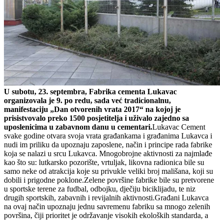
U subotu, 23. septembra, Fabrika cementa Lukavac
organizovala je 9. po redu, sada već tradicionalnu,
manifestaciju „Dan otvorenih vrata 2017“ na kojoj je
prisistvovalo preko 1500 posjetitelja i uživalo zajedno sa
uposlenicima u zabavnom danu u cementari.
Lukavac Cement
svake godine otvara svoja vrata građankama i građanima Lukavca i
nudi im priliku da upoznaju zaposlene, način i principe rada fabrike
koja se nalazi u srcu Lukavca. Mnogobrojne aktivnosti za najmlađe
kao što su: lutkarsko pozorište, vrtuljak, likovna radionica bile su
samo neke od atrakcija koje su privukle veliki broj mališana, koji su
dobili i prigodne poklone.Zelene površine fabrike bile su pretvorene
u sportske terene za fudbal, odbojku, dječiju biciklijadu, te niz
drugih sportskih, zabavnih i revijalnih aktivnosti.Građani Lukavca
na ovaj način upoznaju jednu savremenu fabriku sa mnogo zelenih
površina, čiji prioritet je održavanje visokih ekoloških standarda, a