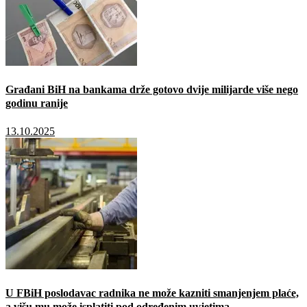
Građani BiH na bankama drže gotovo dvije milijarde više nego
godinu ranije
13.10.2025
U FBiH poslodavac radnika ne može kazniti smanjenjem plaće,
a višu mu može isplatiti pod određenim uvjetima