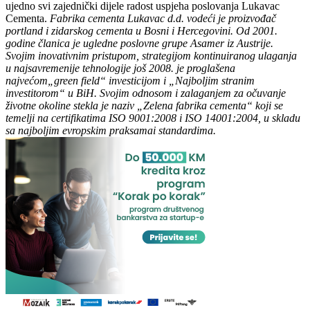
ujedno svi zajednički dijele radost uspjeha poslovanja Lukavac
Cementa.
Fabrika cementa Lukavac d.d. vodeći je proizvođač
portland i zidarskog cementa u Bosni i Hercegovini. Od 2001.
godine članica je ugledne poslovne grupe Asamer iz Austrije.
Svojim inovativnim pristupom, strategijom kontinuiranog ulaganja
u najsavremenije tehnologije još 2008. je proglašena
najvećom„green field“ investicijom i „Najboljim stranim
investitorom“ u BiH. Svojim odnosom i zalaganjem za očuvanje
životne okoline stekla je naziv „Zelena fabrika cementa“ koji se
temelji na certifikatima ISO 9001:2008 i ISO 14001:2004, u skladu
sa najboljim evropskim praksamai standardima.