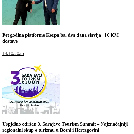
Pet godina platforme Korpa.ba, dva dana slavlja - i 0 KM
dostave
13.10.2025
Uspješno održan 3. Sarajevo Tourism Summit – Najznačajniji
regionalni skup o turizmu u Bosni i Hercegovini