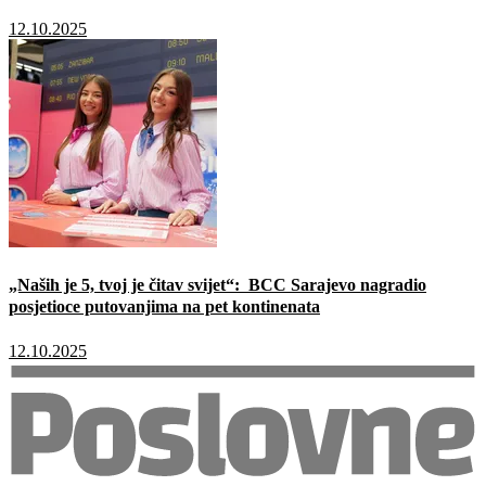
12.10.2025
„Naših je 5, tvoj je čitav svijet“: BCC Sarajevo nagradio
posjetioce putovanjima na pet kontinenata
12.10.2025