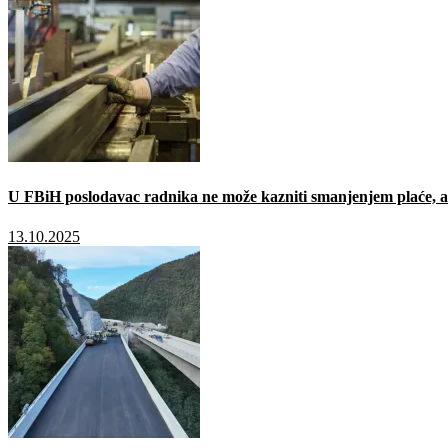
U FBiH poslodavac radnika ne može kazniti smanjenjem plaće, a 
13.10.2025