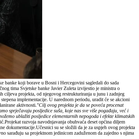
ke banke koji borave u Bosni i Hercegovini sagledali do sada
nog tima Svjetske banke Javier Zuleta izvijestio je ministra o
h ciljeva projekta, od njegovog restrukturiranja u junu i zadnjeg
eg stepena implementacije. U narednom periodu, uradit će se akcioni
lanirane aktivnosti.
"Cilj ovog projekta je da se poveća procenat
o sprječavaju posljedice suša, koje nas sve više pogađaju, već i
 možemo ublažiti posljedice elementarnih nepogoda i efekte klimatskih
ić.Projekat razvoja navodnjavanja obuhvaća deset općina diljem
ktne dokumentacije.Učesnici su se složili da je za uspjeh ovog projekta
tivno sarađuju sa projektnom jedinicom zaduženom da zajedno s njima