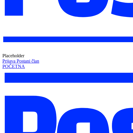
Placeholder
Prijava
Postani član
POČETNA