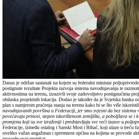
Danas je održan sastanak na kojem su federalni ministar poljoprivred
postignute rezultate Projekta razvoja sistema navodnjavanja te razmotr
aktivnostima na terenu, izrazivši svoje zadovoljstvo postignućima proj
obilaska projektnih lokacija. Dodao je također da je Svjetska banka o
plan s namjerom praćenja stanja na terenu kako bi se što više iskoristi
navodnjavanih površina u Federaciji, jer smo svjesni da bez sistema
povećavaju prinosi, stepen iskorištenosti zemljišta, a poboljšava se 
promjena koji su sve izraženiji i predstavljaju sve veći izazov u poljopr
Federacije, između ostalog i Sanski Most i Bihać, koji ulaze u treću f
uveliko važan angažman i spremnost općina na kojima se provode akti
provode ovaj projekat.