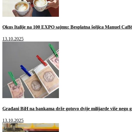
Okus Italije na 100 EXPO sajmu: Besplatna šoljica Manuel Caffé
13.10.2025
Građani BiH na bankama drže gotovo dvije milijarde više nego g
13.10.2025