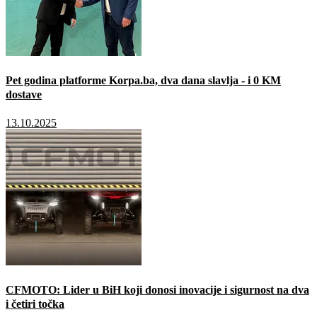
Pet godina platforme Korpa.ba, dva dana slavlja - i 0 KM
dostave
13.10.2025
CFMOTO: Lider u BiH koji donosi inovacije i sigurnost na dva
i četiri točka