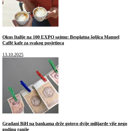
Okus Italije na 100 EXPO sajmu: Besplatna šoljica Manuel
Caffé kafe za svakog posjetioca
13.10.2025
Građani BiH na bankama drže gotovo dvije milijarde više nego
godinu ranije