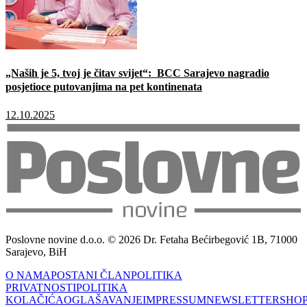
„Naših je 5, tvoj je čitav svijet“: BCC Sarajevo nagradio
posjetioce putovanjima na pet kontinenata
12.10.2025
Poslovne novine d.o.o. © 2026 Dr. Fetaha Bećirbegović 1B, 71000
Sarajevo, BiH
O NAMA
POSTANI ČLAN
POLITIKA
PRIVATNOSTI
POLITIKA
KOLAČIĆA
OGLAŠAVANJE
IMPRESSUM
NEWSLETTER
SHO