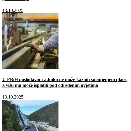
13.10.2025
U FBiH poslodavac radnika ne može kazniti smanjenjem plaće,
a višu mu može isplatiti pod određenim uvjetima
13.10.2025