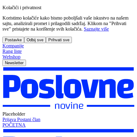
Kolačići i privatnost
Koristimo kolačiće kako bismo poboljšali vaše iskustvo na našem
sajtu, analizirali promet i prilagodili sadržaj. Klikom na "Prihvati
sve" pristajete na korištenje svih kolačića.
Saznajte više
Postavke
Odbij sve
Prihvati sve
Kompanije
Rang liste
Webshop
Newsletter
Placeholder
Prijava
Postani član
POČETNA