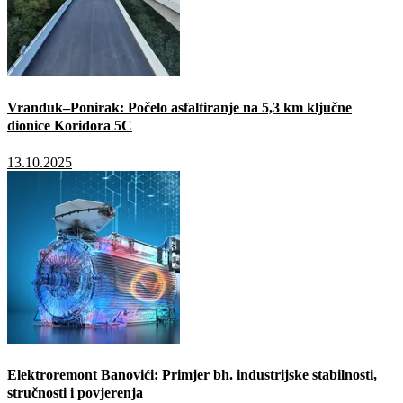
Vranduk–Ponirak: Počelo asfaltiranje na 5,3 km ključne
dionice Koridora 5C
13.10.2025
Elektroremont Banovići: Primjer bh. industrijske stabilnosti,
stručnosti i povjerenja