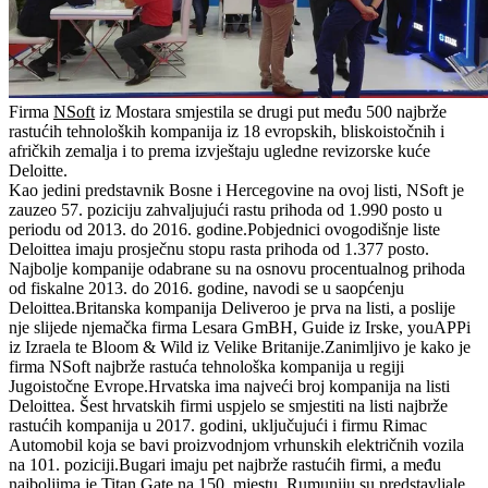
Firma
NSoft
iz Mostara smjestila se drugi put među 500 najbrže
rastućih tehnoloških kompanija iz 18 evropskih, bliskoistočnih i
afričkih zemalja i to prema izvještaju ugledne revizorske kuće
Deloitte.
Kao jedini predstavnik Bosne i Hercegovine na ovoj listi, NSoft je
zauzeo 57. poziciju zahvaljujući rastu prihoda od 1.990 posto u
periodu od 2013. do 2016. godine.Pobjednici ovogodišnje liste
Deloittea imaju prosječnu stopu rasta prihoda od 1.377 posto.
Najbolje kompanije odabrane su na osnovu procentualnog prihoda
od fiskalne 2013. do 2016. godine, navodi se u saopćenju
Deloittea.Britanska kompanija Deliveroo je prva na listi, a poslije
nje slijede njemačka firma Lesara GmBH, Guide iz Irske, youAPPi
iz Izraela te Bloom & Wild iz Velike Britanije.Zanimljivo je kako je
firma NSoft najbrže rastuća tehnološka kompanija u regiji
Jugoistočne Evrope.Hrvatska ima najveći broj kompanija na listi
Deloittea. Šest hrvatskih firmi uspjelo se smjestiti na listi najbrže
rastućih kompanija u 2017. godini, uključujući i firmu Rimac
Automobil koja se bavi proizvodnjom vrhunskih električnih vozila
na 101. poziciji.Bugari imaju pet najbrže rastućih firmi, a među
najboljima je Titan Gate na 150. mjestu. Rumuniju su predstavljale