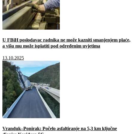
U FBiH poslodavac radnika ne može kazniti smanjenjem plaće,
a višu mu može isplatiti pod određenim uvjetima
13.10.2025
Vranduk–Ponirak: Počelo asfaltiranje na 5,3 km ključne