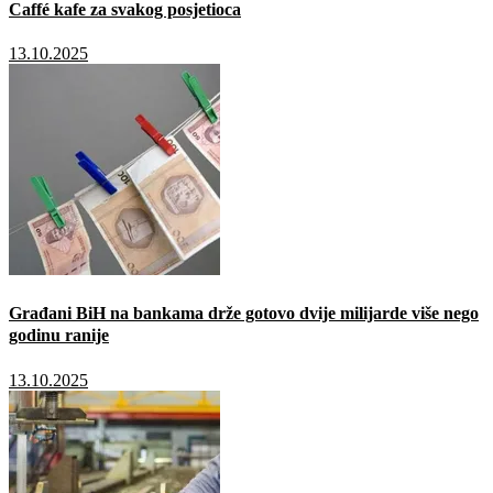
Caffé kafe za svakog posjetioca
13.10.2025
Građani BiH na bankama drže gotovo dvije milijarde više nego
godinu ranije
13.10.2025