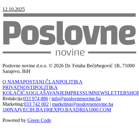
12.10.2025
Poslovne novine d.o.o. © 2026 Dr. Fetaha Bećirbegović 1B, 71000
Sarajevo, BiH
O NAMA
POSTANI ČLAN
POLITIKA
PRIVATNOSTI
POLITIKA
KOLAČIĆA
OGLAŠAVANJE
IMPRESSUM
NEWSLETTER
SHO
Redakcija:
033 974 886
|
info@poslovnenovine.ba
Marketing:
033 742 002
|
marketing@poslovnenovine.ba
100NAJVECIH.BA
100EXPO.BA
ADRIA1000.COM
Powered by
Green Code