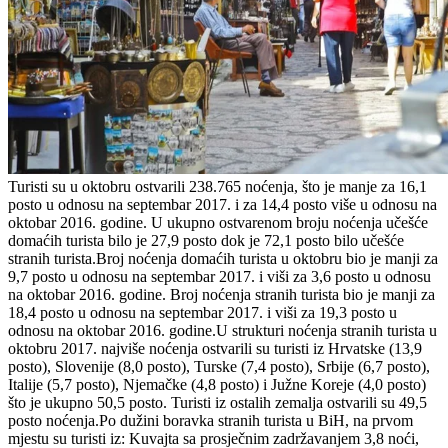
Turisti su u oktobru ostvarili 238.765 noćenja, što je manje za 16,1
posto u odnosu na septembar 2017. i za 14,4 posto više u odnosu na
oktobar 2016. godine. U ukupno ostvarenom broju noćenja učešće
domaćih turista bilo je 27,9 posto dok je 72,1 posto bilo učešće
stranih turista.Broj noćenja domaćih turista u oktobru bio je manji za
9,7 posto u odnosu na septembar 2017. i viši za 3,6 posto u odnosu
na oktobar 2016. godine. Broj noćenja stranih turista bio je manji za
18,4 posto u odnosu na septembar 2017. i viši za 19,3 posto u
odnosu na oktobar 2016. godine.U strukturi noćenja stranih turista u
oktobru 2017. najviše noćenja ostvarili su turisti iz Hrvatske (13,9
posto), Slovenije (8,0 posto), Turske (7,4 posto), Srbije (6,7 posto),
Italije (5,7 posto), Njemačke (4,8 posto) i Južne Koreje (4,0 posto)
što je ukupno 50,5 posto. Turisti iz ostalih zemalja ostvarili su 49,5
posto noćenja.Po dužini boravka stranih turista u BiH, na prvom
mjestu su turisti iz: Kuvajta sa prosječnim zadržavanjem 3,8 noći,