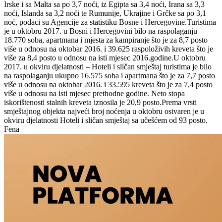
Irske i sa Malta sa po 3,7 noći, iz Egipta sa 3,4 noći, Irana sa 3,3
noći, Islanda sa 3,2 noći te Rumunije, Ukrajine i Grčke sa po 3,1
noć, podaci su Agencije za statistiku Bosne i Hercegovine.Turistima
je u oktobru 2017. u Bosni i Hercegovini bilo na raspolaganju
18.770 soba, apartmana i mjesta za kampiranje što je za 8,7 posto
više u odnosu na oktobar 2016. i 39.625 raspoloživih kreveta što je
više za 8,4 posto u odnosu na isti mjesec 2016.godine.U oktobru
2017. u okviru djelatnosti – Hoteli i sličan smještaj turistima je bilo
na raspolaganju ukupno 16.575 soba i apartmana što je za 7,7 posto
više u odnosu na oktobar 2016. i 33.595 kreveta što je za 7,4 posto
više u odnosu na isti mjesec prethodne godine. Neto stopa
iskorištenosti stalnih kreveta iznosila je 20,9 posto.Prema vrsti
smještajnog objekta najveći broj noćenja u oktobru ostvaren je u
okviru djelatnosti Hoteli i sličan smještaj sa učešćem od 93 posto.
Fena