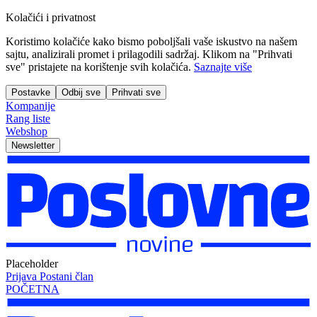
Kolačići i privatnost
Koristimo kolačiće kako bismo poboljšali vaše iskustvo na našem
sajtu, analizirali promet i prilagodili sadržaj. Klikom na "Prihvati
sve" pristajete na korištenje svih kolačića.
Saznajte više
Postavke
Odbij sve
Prihvati sve
Kompanije
Rang liste
Webshop
Newsletter
Placeholder
Prijava
Postani član
POČETNA