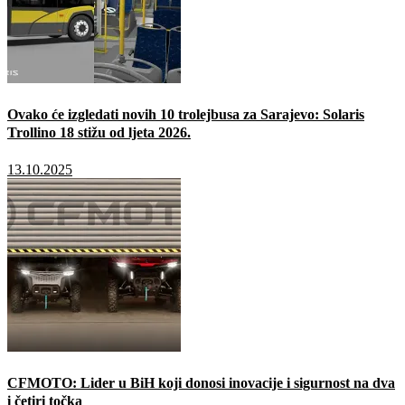
Ovako će izgledati novih 10 trolejbusa za Sarajevo: Solaris
Trollino 18 stižu od ljeta 2026.
13.10.2025
CFMOTO: Lider u BiH koji donosi inovacije i sigurnost na dva
i četiri točka