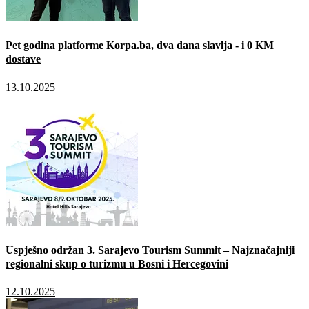
Pet godina platforme Korpa.ba, dva dana slavlja - i 0 KM
dostave
13.10.2025
Uspješno održan 3. Sarajevo Tourism Summit – Najznačajniji
regionalni skup o turizmu u Bosni i Hercegovini
12.10.2025