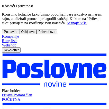
Kolačići i privatnost
Koristimo kolačiće kako bismo poboljšali vaše iskustvo na našem
sajtu, analizirali promet i prilagodili sadržaj. Klikom na "Prihvati
sve" pristajete na korištenje svih kolačića.
Saznajte više
Postavke
Odbij sve
Prihvati sve
Kompanije
Rang liste
Webshop
Newsletter
Placeholder
Prijava
Postani član
POČETNA