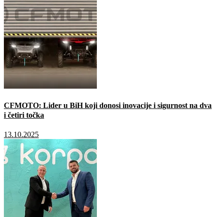
CFMOTO: Lider u BiH koji donosi inovacije i sigurnost na dva
i četiri točka
13.10.2025