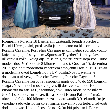
Kompanija Porsche BH, generalni zastupnik brenda Porsche u
Bosni i Hercegovini, predstavila je premijerno na bh. sceni novi
Porsche Cayenne. Posljednji Cayenne je kompletno sportsko vozilo
koje nastupa pod sloganom „Sportscar Together“ i omogućava
uživanje u vožnji kojeg dijelite sa drugima pri brzini koja kod Turbo
modela dostiže čak do 268 kilometara na sat. Gosti su 15. decembra
2017. godine u modernom večernjem ambijentu Hotela Hills uživali
u modelima ovog kompletnog SUV vozila.Novi Cayenne je
dostupan u tri verzije: Porsche Cayenne, Porsche Cayenne S i
Porsche Cayenne Turbo sa rasponom snage od 340 do 550 konjskih
snaga . Novi model u osnovnoj verziji dostiže brzinu od 100
kilometara na sata za 6,2 sekunde, dok Turbo model to postiže za
čak 4,1 sekunde. Turbo verzija sa „Sport Krono Paketom“ može
ubrzati od 0 do 100 kilometara za nevjerovatnih 3,9 sekundi, što je
vrijedno zadovoljstvo za kojeg zainteresovani kupci trebaju izdvojiti
dodatni novac. U budućnosti će na tržištu biti prisutan i Porsche