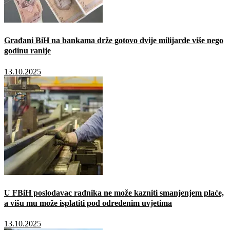
Građani BiH na bankama drže gotovo dvije milijarde više nego
godinu ranije
13.10.2025
U FBiH poslodavac radnika ne može kazniti smanjenjem plaće,
a višu mu može isplatiti pod određenim uvjetima
13.10.2025