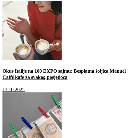
Okus Italije na 100 EXPO sajmu: Besplatna šoljica Manuel
Caffé kafe za svakog posjetioca
13.10.2025