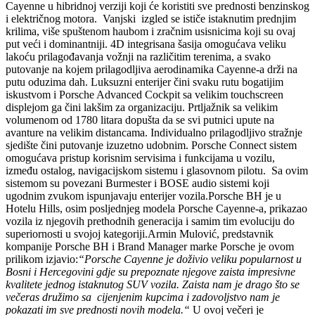
Cayenne u hibridnoj verziji koji će koristiti sve prednosti benzinskog
i električnog motora. Vanjski izgled se ističe istaknutim prednjim
krilima, više spuštenom haubom i zračnim usisnicima koji su ovaj
put veći i dominantniji. 4D integrisana šasija omogućava veliku
lakoću prilagođavanja vožnji na različitim terenima, a svako
putovanje na kojem prilagodljiva aerodinamika Cayenne-a drži na
putu oduzima dah. Luksuzni enterijer čini svaku rutu bogatijim
iskustvom i Porsche Advanced Cockpit sa velikim touchscreen
displejom ga čini lakšim za organizaciju. Prtljažnik sa velikim
volumenom od 1780 litara dopušta da se svi putnici upute na
avanture na velikim distancama. Individualno prilagodljivo stražnje
sjedište čini putovanje izuzetno udobnim.
Porsche Connect sistem
omogućava pristup korisnim servisima i funkcijama u vozilu,
između ostalog, navigacijskom sistemu i glasovnom pilotu. Sa ovim
sistemom su povezani Burmester i BOSE audio sistemi koji
ugodnim zvukom ispunjavaju enterijer vozila.Porsche BH je u
Hotelu Hills, osim posljednjeg modela Porsche Cayenne-a, prikazao
vozila iz njegovih prethodnih generacija i samim tim evoluciju do
superiornosti u svojoj kategoriji.Armin Mulović, predstavnik
kompanije Porsche BH i Brand Manager marke Porsche je ovom
prilikom izjavio:
“Porsche Cayenne je doživio veliku popularnost u
Bosni i Hercegovini gdje su prepoznate njegove zaista impresivne
kvalitete jednog istaknutog SUV vozila. Zaista nam je drago što se
večeras družimo sa cijenjenim kupcima i zadovoljstvo nam je
pokazati im sve prednosti novih modela.“
U ovoj večeri je