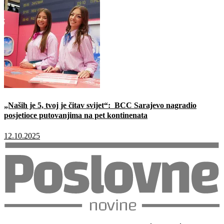
„Naših je 5, tvoj je čitav svijet“: BCC Sarajevo nagradio
posjetioce putovanjima na pet kontinenata
12.10.2025