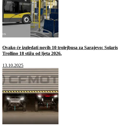
Ovako će izgledati novih 10 trolejbusa za Sarajevo: Solaris
Trollino 18 stižu od ljeta 2026.
13.10.2025