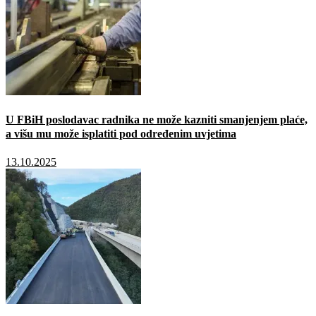
U FBiH poslodavac radnika ne može kazniti smanjenjem plaće,
a višu mu može isplatiti pod određenim uvjetima
13.10.2025