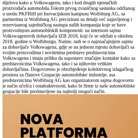
dijelova kako u Volkswagenu, tako i kod drugih njemačkih
proizvođača automobila.Tokom prvog zvaničnog sastanka održanog
u uredu PKFBiH pri Inovacijskom kampusu Wolfsburg AG, sa
partnerima iz Wolfsburg AG precizirani su detalji već najavljenog i
rezervisanog zajedničkog nastupa naših kompanija koje se bave
proizvodnjom automobilskih komponenti na internom sajmu
Volkswagenovih dobavljača IZB 2018, koji će se održati u oktobru
2018. godine u Wolfsburgu. Naime, radi se o najznačajnijem sajmu
za dobavljače Volkswagena, gdje se na jednom mjestu dobavljači sa
svojim proizvodima i novitetima predstave predstavnicima
Volkswagena i imaju priliku da uspostave značajne kontakte kako sa
predstavnicima Volkswagena, tako i sa njihovim velikim
dobavljačima. Dogovoreno je obezbjeđenje kolektivnog izlagačkog
prostora za članove Grupacije automobilske industrije, asa
predstavnicima Wolfsburg AG kao organizatorom sajma dogovoren
je način učešća i ostaleaktivnosti, kako bi firme iz naše automobilske
grupacije bile predstavljene na najbolji mogući način.