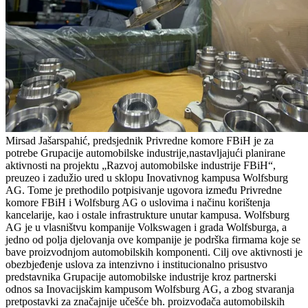
Mirsad Jašarspahić, predsjednik Privredne komore FBiH je za
potrebe Grupacije automobilske industrije,nastavljajući planirane
aktivnosti na projektu „Razvoj automobilske industrije FBiH“,
preuzeo i zadužio ured u sklopu Inovativnog kampusa Wolfsburg
AG. Tome je prethodilo potpisivanje ugovora između Privredne
komore FBiH i Wolfsburg AG o uslovima i načinu korištenja
kancelarije, kao i ostale infrastrukture unutar kampusa. Wolfsburg
AG je u vlasništvu kompanije Volkswagen i grada Wolfsburga, a
jedno od polja djelovanja ove kompanije je podrška firmama koje se
bave proizvodnjom automobilskih komponenti. Cilj ove aktivnosti je
obezbjeđenje uslova za intenzivno i institucionalno prisustvo
predstavnika Grupacije automobilske industrije kroz partnerski
odnos sa Inovacijskim kampusom Wolfsburg AG, a zbog stvaranja
pretpostavki za značajnije učešće bh. proizvođača automobilskih