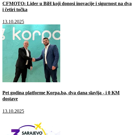
CFMOTO: Lider u BiH koji donosi inovacije i sigurnost na dva
i četiri točka
13.10.2025
Pet godina platforme Korpa.ba, dva dana slavlja - i 0 KM
dostave
13.10.2025