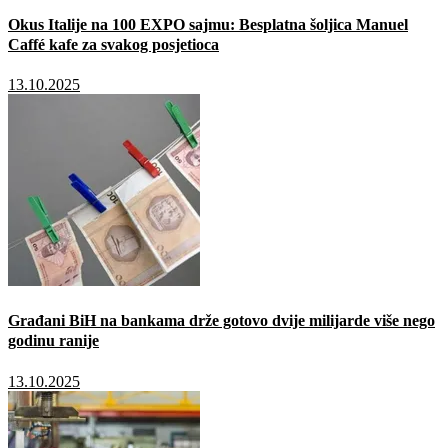
Okus Italije na 100 EXPO sajmu: Besplatna šoljica Manuel
Caffé kafe za svakog posjetioca
13.10.2025
Građani BiH na bankama drže gotovo dvije milijarde više nego
godinu ranije
13.10.2025