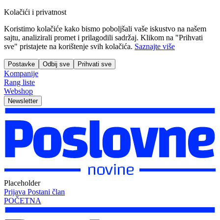
Kolačići i privatnost
Koristimo kolačiće kako bismo poboljšali vaše iskustvo na našem
sajtu, analizirali promet i prilagodili sadržaj. Klikom na "Prihvati
sve" pristajete na korištenje svih kolačića.
Saznajte više
Postavke
Odbij sve
Prihvati sve
Kompanije
Rang liste
Webshop
Newsletter
Placeholder
Prijava
Postani član
POČETNA