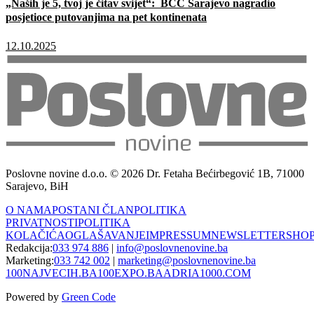
„Naših je 5, tvoj je čitav svijet“: BCC Sarajevo nagradio
posjetioce putovanjima na pet kontinenata
12.10.2025
Poslovne novine d.o.o. © 2026 Dr. Fetaha Bećirbegović 1B, 71000
Sarajevo, BiH
O NAMA
POSTANI ČLAN
POLITIKA
PRIVATNOSTI
POLITIKA
KOLAČIĆA
OGLAŠAVANJE
IMPRESSUM
NEWSLETTER
SHO
Redakcija:
033 974 886
|
info@poslovnenovine.ba
Marketing:
033 742 002
|
marketing@poslovnenovine.ba
100NAJVECIH.BA
100EXPO.BA
ADRIA1000.COM
Powered by
Green Code