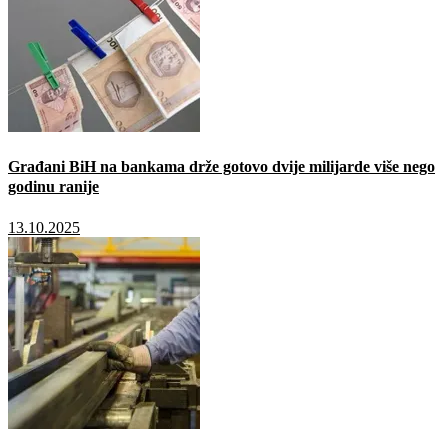
Građani BiH na bankama drže gotovo dvije milijarde više nego
godinu ranije
13.10.2025