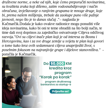
društvene norme, a neke od njih, koje ćemo preporučiti novinarima,
su kvaliteta zraka koji dišemo, zatim vodosnabdijevanje i način
obračuna, izvještavanje o ranjivim grupama te mnoge druge, koje
bi, prema našem mišljenju, trebale da zaokupe puno više pažnje
javnosti, nego što je to danas slučaj
."– naglasila je
Kačmarčik.Dodala je kako ovakve radionice mogu ponuditi više
ideja novinarima, kako bi oni te teme obradili na što bolji način, te
time dali svoj doprinos za zajedničko ostvarivanje Ciljeva održivog
razvoja.
"Ovi su ciljevi inače plan koji je od interesa za Bosnu i
Hercegovinu, kao i za sve druge zemlje u svijetu te plan koji govori
o tome kako kroz ovih sedamnaest ciljeva unaprijediti život, s
posebnim fokusom na najranjivije grupe i dijelove stanovništva."
-
poručila je Kačmarčik.