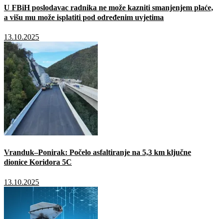
U FBiH poslodavac radnika ne može kazniti smanjenjem plaće,
a višu mu može isplatiti pod određenim uvjetima
13.10.2025
Vranduk–Ponirak: Počelo asfaltiranje na 5,3 km ključne
dionice Koridora 5C
13.10.2025