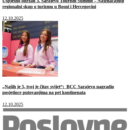
Uspješno održan 3. Sarajevo Tourism Summit – Najznačajniji
regionalni skup o turizmu u Bosni i Hercegovini
12.10.2025
„Naših je 5, tvoj je čitav svijet“: BCC Sarajevo nagradio
posjetioce putovanjima na pet kontinenata
12.10.2025