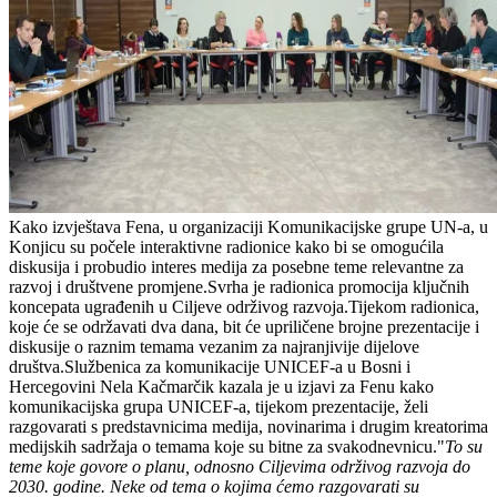
Kako izvještava Fena, u organizaciji Komunikacijske grupe UN-a, u
Konjicu su počele interaktivne radionice kako bi se omogućila
diskusija i probudio interes medija za posebne teme relevantne za
razvoj i društvene promjene.Svrha je radionica promocija ključnih
koncepata ugrađenih u Ciljeve održivog razvoja.Tijekom radionica,
koje će se održavati dva dana, bit će upriličene brojne prezentacije i
diskusije o raznim temama vezanim za najranjivije dijelove
društva.Službenica za komunikacije UNICEF-a u Bosni i
Hercegovini Nela Kačmarčik kazala je u izjavi za Fenu kako
komunikacijska grupa UNICEF-a, tijekom prezentacije, želi
razgovarati s predstavnicima medija, novinarima i drugim kreatorima
medijskih sadržaja o temama koje su bitne za svakodnevnicu."
To su
teme koje govore o planu, odnosno Ciljevima održivog razvoja do
2030. godine. Neke od tema o kojima ćemo razgovarati su