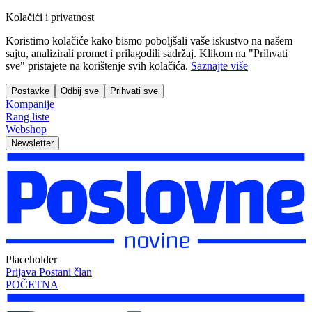
Kolačići i privatnost
Koristimo kolačiće kako bismo poboljšali vaše iskustvo na našem
sajtu, analizirali promet i prilagodili sadržaj. Klikom na "Prihvati
sve" pristajete na korištenje svih kolačića.
Saznajte više
Postavke
Odbij sve
Prihvati sve
Kompanije
Rang liste
Webshop
Newsletter
Placeholder
Prijava
Postani član
POČETNA