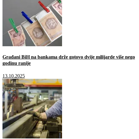
Građani BiH na bankama drže gotovo dvije milijarde više nego
godinu ranije
13.10.2025