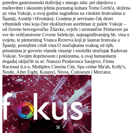
priređen gastronomski doživljaj s mnogo stila: pet slijedova s
maštovitim i ukusnim jelima poznatog kuhara Toma Gretića, složena
uz vina Vukoje, u ovoj godini nagrađena na vinskim festivalima u
Španiji, Austriji i Hrvatskoj. Gostima je servirano čak deset
vrhunskih vina koja čine ekskluzivan asortiman iz palete Vukoje –
od čuvene hercegovačke Žilavke, svježe i aromatične Primavere pa
sve do veličanstvene Crvene Selekcije, najnagrađivanijeg bh. vina u
svijetu, te plemenitog Vranca Rezerva koji je laureat festivala u
Španiji, postojbini crnih vina.O značajkama svakog od njih,
prisutnima je govorio vlasnik vinarije i enološki stručnjak Radovan
Vukoje. Svojim doprinosom i poklonima, u ovaj humanitarni
događaj uključili su se: Natuzzi Prodavnica Sarajevo, Firma
Racional d.o.o, Multiplex Cinema City, Spa centar Ma'ab, Kelly's,
Nestle, After Eight, Kotanyi, Nivea, Coloseum i Mercator.