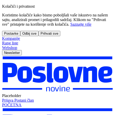
Kolačići i privatnost
Koristimo kolačiće kako bismo poboljšali vaše iskustvo na našem
sajtu, analizirali promet i prilagodili sadržaj. Klikom na "Prihvati
sve" pristajete na korištenje svih kolačića.
Saznajte više
Postavke
Odbij sve
Prihvati sve
Kompanije
Rang liste
Webshop
Newsletter
Placeholder
Prijava
Postani član
POČETNA