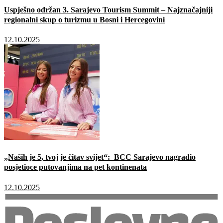
Uspješno održan 3. Sarajevo Tourism Summit – Najznačajniji
regionalni skup o turizmu u Bosni i Hercegovini
12.10.2025
„Naših je 5, tvoj je čitav svijet“: BCC Sarajevo nagradio
posjetioce putovanjima na pet kontinenata
12.10.2025