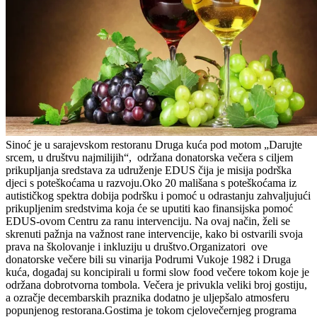
Sinoć je u sarajevskom restoranu Druga kuća pod motom „Darujte
srcem, u društvu najmilijih“, održana donatorska večera s ciljem
prikupljanja sredstava za udruženje EDUS čija je misija podrška
djeci s poteškoćama u razvoju.Oko 20 mališana s poteškoćama iz
autističkog spektra dobija podršku i pomoć u odrastanju zahvaljujući
prikupljenim sredstvima koja će se uputiti kao finansijska pomoć
EDUS-ovom Centru za ranu intervenciju. Na ovaj način, želi se
skrenuti pažnja na važnost rane intervencije, kako bi ostvarili svoja
prava na školovanje i inkluziju u društvo.Organizatori ove
donatorske večere bili su vinarija Podrumi Vukoje 1982 i Druga
kuća, događaj su koncipirali u formi slow food večere tokom koje je
održana dobrotvorna tombola. Večera je privukla veliki broj gostiju,
a ozračje decembarskih praznika dodatno je uljepšalo atmosferu
popunjenog restorana.Gostima je tokom cjelovečernjeg programa