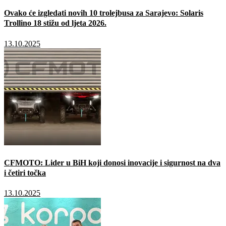
Ovako će izgledati novih 10 trolejbusa za Sarajevo: Solaris
Trollino 18 stižu od ljeta 2026.
13.10.2025
CFMOTO: Lider u BiH koji donosi inovacije i sigurnost na dva
i četiri točka
13.10.2025