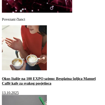
Povezani članci
Okus Italije na 100 EXPO sajmu: Besplatna šoljica Manuel
Caffé kafe za svakog posjetioca
13.10.2025