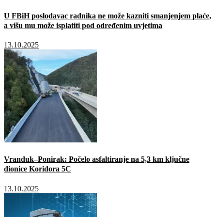
U FBiH poslodavac radnika ne može kazniti smanjenjem plaće,
a višu mu može isplatiti pod određenim uvjetima
13.10.2025
Vranduk–Ponirak: Počelo asfaltiranje na 5,3 km ključne
dionice Koridora 5C
13.10.2025