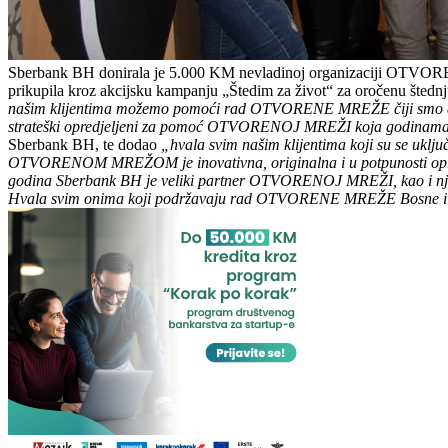
Sberbank BH donirala je 5.000 KM nevladinoj organizaciji OTVORE
prikupila kroz akcijsku kampanju „Štedim za život“ za oročenu štednj
našim klijentima možemo pomoći rad OTVORENE MREŽE čiji smo donator
strateški opredjeljeni za pomoć OTVORENOJ MREŽI koja godinama 
Sberbank BH, te dodao
„hvala svim našim klijentima koji su se uklju
OTVORENOM MREŽOM je inovativna, originalna i u potpunosti opravdav
godina Sberbank BH je veliki partner OTVORENOJ MREŽI, kao i njen
Hvala svim onima koji podržavaju rad OTVORENE MREŽE Bosne i