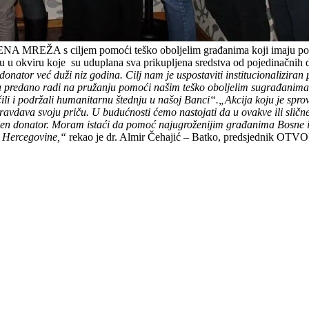
NA MREŽA s ciljem pomoći teško oboljelim građanima koji imaju pot
u u okviru koje su uduplana sva prikupljena sredstva od pojedinačnih d
 već duži niz godina. Cilj nam je uspostaviti institucionaliziran pri
predano radi na pružanju pomoći našim teško oboljelim sugrađanim
čili i podržali humanitarnu štednju u našoj Banci“.
„Akcija koju je spr
a svoju priču. U budućnosti ćemo nastojati da u ovakve ili slične a
 donator. Moram istaći da pomoć najugroženijim građanima Bosne i H
 Hercegovine,“
rekao je dr. Almir Čehajić – Batko, predsjednik