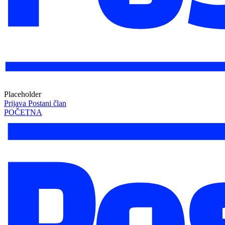
Placeholder
Prijava
Postani član
POČETNA