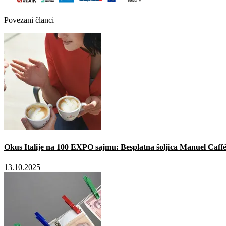
Povezani članci
Okus Italije na 100 EXPO sajmu: Besplatna šoljica Manuel Caffé
13.10.2025