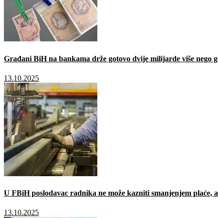
Građani BiH na bankama drže gotovo dvije milijarde više nego g
13.10.2025
U FBiH poslodavac radnika ne može kazniti smanjenjem plaće, a 
13.10.2025