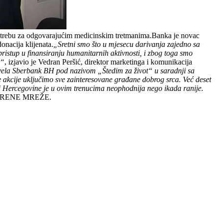
rebu za odgovarajućim medicinskim tretmanima.Banka je novac
onacija klijenata.
„Sretni smo što u mjesecu darivanja zajedno sa
stup u finansiranju humanitarnih aktivnosti, i zbog toga smo
a“
, izjavio je Vedran Peršić, direktor marketinga i komunikacija
ovela Sberbank BH pod nazivom „Štedim za život“ u saradnji sa
kcije uključimo sve zainteresovane građane dobrog srca. Već deset
ercegovine je u ovim trenucima neophodnija nego ikada ranije.
 OTVORENE MREŽE.