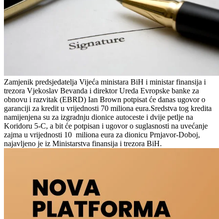
Zamjenik predsjedatelja Vijeća ministara BiH i ministar finansija i
trezora Vjekoslav Bevanda i direktor Ureda Evropske banke za
obnovu i razvitak (EBRD) Ian Brown potpisat će danas ugovor o
garanciji za kredit u vrijednosti 70 miliona eura.Sredstva tog kredita
namijenjena su za izgradnju dionice autoceste i dvije petlje na
Koridoru 5-C, a bit će potpisan i ugovor o suglasnosti na uvećanje
zajma u vrijednosti 10 miliona eura za dionicu Prnjavor-Doboj,
najavljeno je iz Ministarstva finansija i trezora BiH.