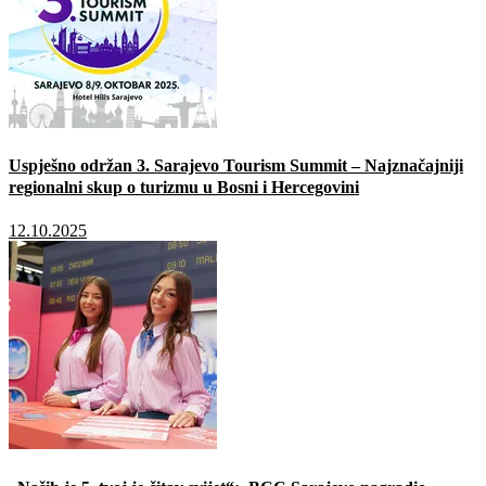
Uspješno održan 3. Sarajevo Tourism Summit – Najznačajniji
regionalni skup o turizmu u Bosni i Hercegovini
12.10.2025