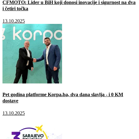
CFMOTO: Lider u BiH koji donosi inovacije i sigurnost na dva
i četiri točka
13.10.2025
Pet godina platforme Korpa.ba, dva dana slavlja - i 0 KM
dostave
13.10.2025