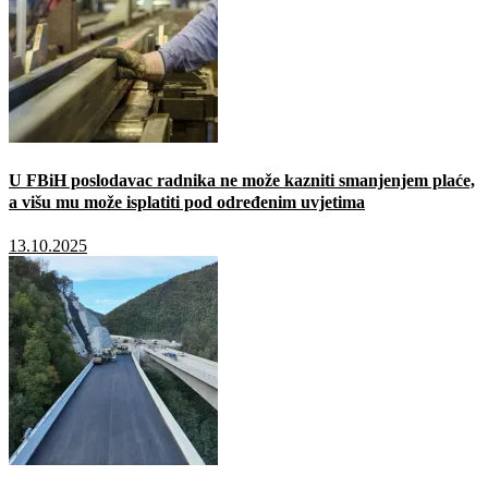
U FBiH poslodavac radnika ne može kazniti smanjenjem plaće,
a višu mu može isplatiti pod određenim uvjetima
13.10.2025