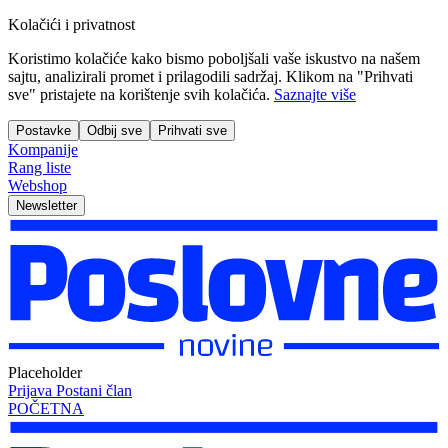
Kolačići i privatnost
Koristimo kolačiće kako bismo poboljšali vaše iskustvo na našem
sajtu, analizirali promet i prilagodili sadržaj. Klikom na "Prihvati
sve" pristajete na korištenje svih kolačića.
Saznajte više
Postavke
Odbij sve
Prihvati sve
Kompanije
Rang liste
Webshop
Newsletter
Placeholder
Prijava
Postani član
POČETNA