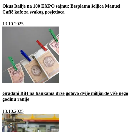
Okus Italije na 100 EXPO sajmu: Besplatna šoljica Manuel
Caffé kafe za svakog posjetioca
13.10.2025
Građani BiH na bankama drže gotovo dvije milijarde više nego
godinu ranije
13.10.2025