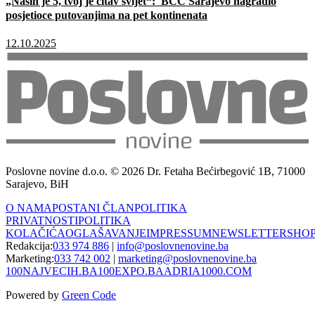
„Naših je 5, tvoj je čitav svijet“: BCC Sarajevo nagradio
posjetioce putovanjima na pet kontinenata
12.10.2025
Poslovne novine d.o.o. © 2026 Dr. Fetaha Bećirbegović 1B, 71000
Sarajevo, BiH
O NAMA
POSTANI ČLAN
POLITIKA
PRIVATNOSTI
POLITIKA
KOLAČIĆA
OGLAŠAVANJE
IMPRESSUM
NEWSLETTER
SHO
Redakcija:
033 974 886
|
info@poslovnenovine.ba
Marketing:
033 742 002
|
marketing@poslovnenovine.ba
100NAJVECIH.BA
100EXPO.BA
ADRIA1000.COM
Powered by
Green Code