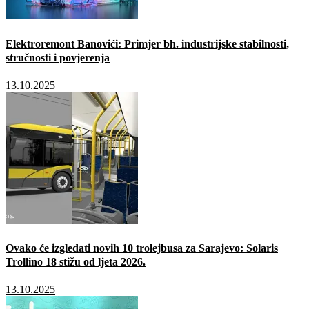
Elektroremont Banovići: Primjer bh. industrijske stabilnosti,
stručnosti i povjerenja
13.10.2025
Ovako će izgledati novih 10 trolejbusa za Sarajevo: Solaris
Trollino 18 stižu od ljeta 2026.
13.10.2025