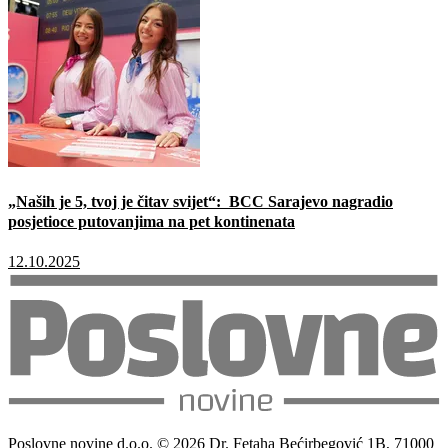
„Naših je 5, tvoj je čitav svijet“: BCC Sarajevo nagradio
posjetioce putovanjima na pet kontinenata
12.10.2025
Poslovne novine d.o.o. © 2026 Dr. Fetaha Bećirbegović 1B, 71000