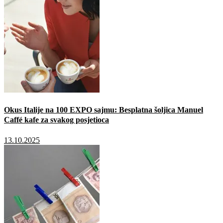
Okus Italije na 100 EXPO sajmu: Besplatna šoljica Manuel
Caffé kafe za svakog posjetioca
13.10.2025