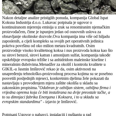
Nakon detaljne analize pristiglih ponuda, kompanija Global Ispat
Koksna Industrija d.o.o. Lukavac potpisala je ugovor o
kontinuiranom mjerenju emisija u zrak sa renomiranim njemačkim
proizvođačem, čime je ispunjen jedan od osnovnih uslova za
obnavljanje okolinske dozvole.Ova kompanija ima više od hiljadu
zaposlenih, a cijeli kompleks sa svojih pet operativnih jedinica
pokriva površinu od oko milion metara kvadratnih. Osim
proizvodnje visoko kvalitetnog koksa i nus proizvoda koksa kao što
su sirovi benzol, sirovi katran i amonijum sulfat, kompanija takođe
opskrbljuje evropsko tržište i sa anhidridom maleinske kiseline i
mineralnim đubrivima.Menadžer za okoliš i kontrolu kvalitete u
GIKIL-u Jasmin Imširović rekao je da, osim aktivnosti na
unapređenju tehnološko-proizvodnog procesa kojima su se posebno
posvetili posljednjih mjeseci, konkretnim djelima žele pokazati da
nastavljaju s provođenjem mjera zaštite okoliša u skladu sa
zakonskim propisima.
"Odabran je ozbiljan sistem, ozbiljna firma i
vrijedna oprema koja će biti instalirana na dvije preostale tačke, a
to su dimnjaci fabrika Energana i Koksara, i to u skladu sa
evropskim standardima"
- izjavio je Imširović.
Potpisani Ugovor o nabavci, instalaciji i puštanju u rad