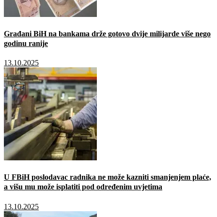
Građani BiH na bankama drže gotovo dvije milijarde više nego
godinu ranije
13.10.2025
U FBiH poslodavac radnika ne može kazniti smanjenjem plaće,
a višu mu može isplatiti pod određenim uvjetima
13.10.2025