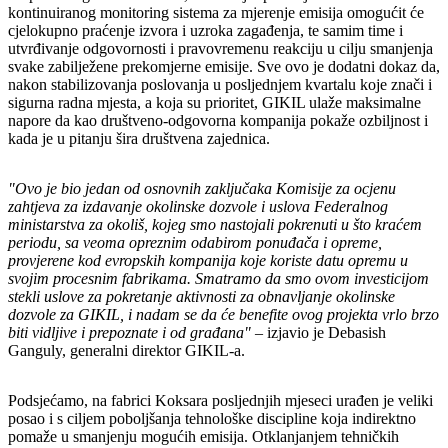
kontinuiranog monitoring sistema za mjerenje emisija omogućit će
cjelokupno praćenje izvora i uzroka zagađenja, te samim time i
utvrđivanje odgovornosti i pravovremenu reakciju u cilju smanjenja
svake zabilježene prekomjerne emisije. Sve ovo je dodatni dokaz da,
nakon stabilizovanja poslovanja u posljednjem kvartalu koje znači i
sigurna radna mjesta, a koja su prioritet, GIKIL ulaže maksimalne
napore da kao društveno-odgovorna kompanija pokaže ozbiljnost i
kada je u pitanju šira društvena zajednica.
"Ovo je bio jedan od osnovnih zaključaka Komisije za ocjenu
zahtjeva za izdavanje okolinske dozvole i uslova Federalnog
ministarstva za okoliš, kojeg smo nastojali pokrenuti u što kraćem
periodu, sa veoma opreznim odabirom ponuđača i opreme,
provjerene kod evropskih kompanija koje koriste datu opremu u
svojim procesnim fabrikama. Smatramo da smo ovom investicijom
stekli uslove za pokretanje aktivnosti za obnavljanje okolinske
dozvole za GIKIL, i nadam se da će benefite ovog projekta vrlo brzo
biti vidljive i prepoznate i od građana"
– izjavio je Debasish
Ganguly, generalni direktor GIKIL-a.
Podsjećamo, na fabrici Koksara posljednjih mjeseci urađen je veliki
posao i s ciljem poboljšanja tehnološke discipline koja indirektno
pomaže u smanjenju mogućih emisija. Otklanjanjem tehničkih