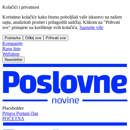
Kolačići i privatnost
Koristimo kolačiće kako bismo poboljšali vaše iskustvo na našem
sajtu, analizirali promet i prilagodili sadržaj. Klikom na "Prihvati
sve" pristajete na korištenje svih kolačića.
Saznajte više
Postavke
Odbij sve
Prihvati sve
Kompanije
Rang liste
Webshop
Newsletter
Placeholder
Prijava
Postani član
POČETNA