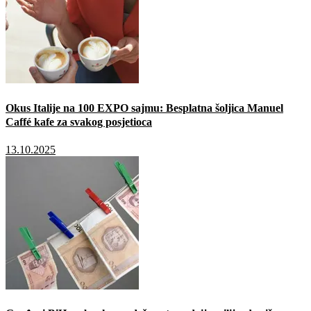
Okus Italije na 100 EXPO sajmu: Besplatna šoljica Manuel
Caffé kafe za svakog posjetioca
13.10.2025