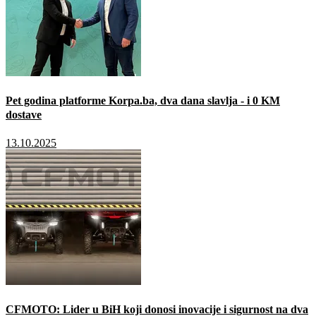
Pet godina platforme Korpa.ba, dva dana slavlja - i 0 KM
dostave
13.10.2025
CFMOTO: Lider u BiH koji donosi inovacije i sigurnost na dva