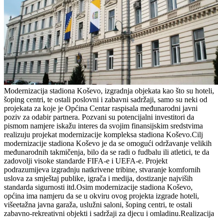
Modernizacija stadiona Koševo, izgradnja objekata kao što su hoteli,
šoping centri, te ostali poslovni i zabavni sadržaji, samo su neki od
projekata za koje je Općina Centar raspisala međunarodni javni
poziv za odabir partnera. Pozvani su potencijalni investitori da
pismom namjere iskažu interes da svojim finansijskim sredstvima
realizuju projekat modernizacije kompleksa stadiona Koševo.Cilj
modernizacije stadiona Koševo je da se omogući održavanje velikih
međunarodnih takmičenja, bilo da se radi o fudbalu ili atletici, te da
zadovolji visoke standarde FIFA-e i UEFA-e. Projekt
podrazumijeva izgradnju natkrivene tribine, stvaranje komfornih
uslova za smještaj publike, igrača i medija, dostizanje najviših
standarda sigurnosti itd.Osim modernizacije stadiona Koševo,
općina ima namjeru da se u okviru ovog projekta izgrade hoteli,
višeetažna javna garaža, uslužni saloni, šoping centri, te ostali
zabavno-rekreativni objekti i sadržaji za djecu i omladinu.Realizacija