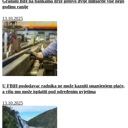
Građani BiH na bankama drže gotovo dvije milijarde više nego
godinu ranije
13.10.2025
U FBiH poslodavac radnika ne može kazniti smanjenjem plaće,
a višu mu može isplatiti pod određenim uvjetima
13.10.2025