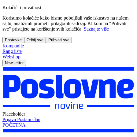
Kolačići i privatnost
Koristimo kolačiće kako bismo poboljšali vaše iskustvo na našem
sajtu, analizirali promet i prilagodili sadržaj. Klikom na "Prihvati
sve" pristajete na korištenje svih kolačića.
Saznajte više
Postavke
Odbij sve
Prihvati sve
Kompanije
Rang liste
Webshop
Newsletter
Placeholder
Prijava
Postani član
POČETNA