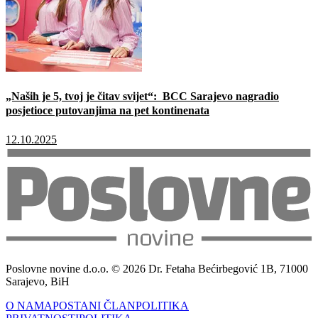
„Naših je 5, tvoj je čitav svijet“: BCC Sarajevo nagradio
posjetioce putovanjima na pet kontinenata
12.10.2025
Poslovne novine d.o.o. © 2026 Dr. Fetaha Bećirbegović 1B, 71000
Sarajevo, BiH
O NAMA
POSTANI ČLAN
POLITIKA