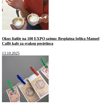
Okus Italije na 100 EXPO sajmu: Besplatna šoljica Manuel
Caffé kafe za svakog posjetioca
13.10.2025