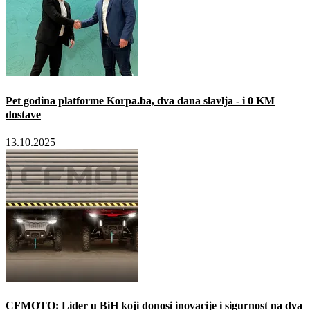
Pet godina platforme Korpa.ba, dva dana slavlja - i 0 KM
dostave
13.10.2025
CFMOTO: Lider u BiH koji donosi inovacije i sigurnost na dva