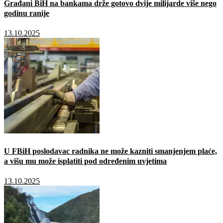
Građani BiH na bankama drže gotovo dvije milijarde više nego
godinu ranije
13.10.2025
U FBiH poslodavac radnika ne može kazniti smanjenjem plaće,
a višu mu može isplatiti pod određenim uvjetima
13.10.2025