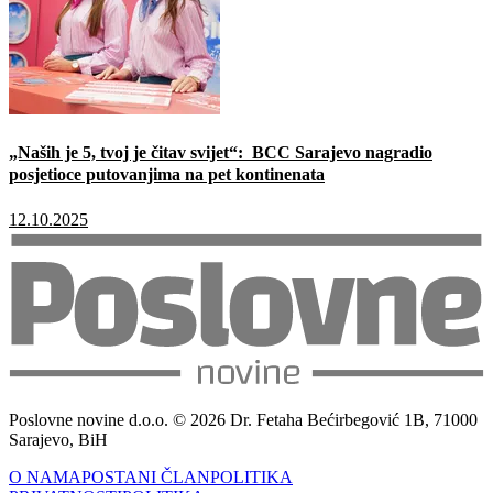
„Naših je 5, tvoj je čitav svijet“: BCC Sarajevo nagradio
posjetioce putovanjima na pet kontinenata
12.10.2025
Poslovne novine d.o.o. © 2026 Dr. Fetaha Bećirbegović 1B, 71000
Sarajevo, BiH
O NAMA
POSTANI ČLAN
POLITIKA