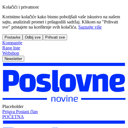
Kolačići i privatnost
Koristimo kolačiće kako bismo poboljšali vaše iskustvo na našem
sajtu, analizirali promet i prilagodili sadržaj. Klikom na "Prihvati
sve" pristajete na korištenje svih kolačića.
Saznajte više
Postavke
Odbij sve
Prihvati sve
Kompanije
Rang liste
Webshop
Newsletter
Placeholder
Prijava
Postani član
POČETNA