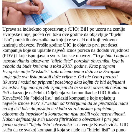
Uprava za indirektno oporezivanje (UIO) BiH po uzoru na zemlje
Evropske unije, početi ćeu toku ove godine da objavljuje "bijelu
listu" poreskih obveznika na kojoj će se naći oni koji redovno
izmiruju obaveze. Prošle godine UIO je objavio prvi put deset
kompanija koje su uplatile najveći iznos poreza na dodatu vrijednost
(PDV) i koje ispunjavaju sve zakonske obaveze.
“To je bila i najava
uspostavljanja takozvane "bijele liste" poreskih obveznika, koja bi
trebalo da bude kreirana u toku 2018. godine. Kroz program
Evropske unije "Fiskalis" izabraćemo jednu državu iz Evropske
unije gdje ova lista postoji duže vrijeme. Od nje ćemo preuzeti
iskustva i raditi na pripremi posebnog akta kojim će biti definisani
svi uslovi koji moraju biti ispunjeni da bi se neki obveznik našao na
listi
- kazao je načelnik Odjeljenja za komunikacije UIO Ratko
Kovačević.Na "bijeloj listi" nalaziti kompanije koje uplaćuju
najveće iznose PDV-a.
“Jedan od kriterijuma da se preduzeća nađu
na toj listi biće da posluju u skladu sa zakonskim propisima,
odnosno da inspektori u kontrolama nisu uočili veće nepravilnosti.
Nakon definisanja svih uslova filtriraćemo obveznike i prvi put
javno objaviti "bijelu listu" obveznika”
- naveo je Kovačević.U UIO
ističu da će svakoj kompaniji koja se nađe na "bijeloj listi" to puno