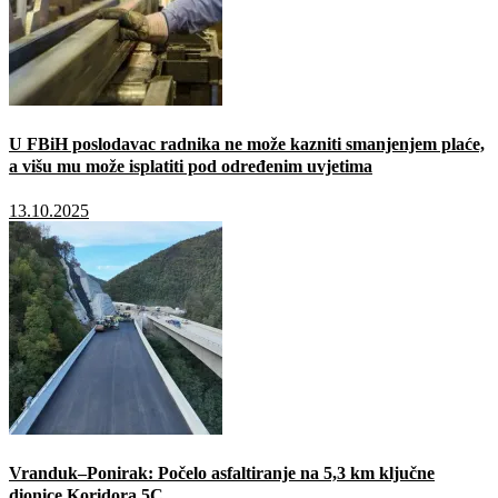
U FBiH poslodavac radnika ne može kazniti smanjenjem plaće,
a višu mu može isplatiti pod određenim uvjetima
13.10.2025
Vranduk–Ponirak: Počelo asfaltiranje na 5,3 km ključne
dionice Koridora 5C