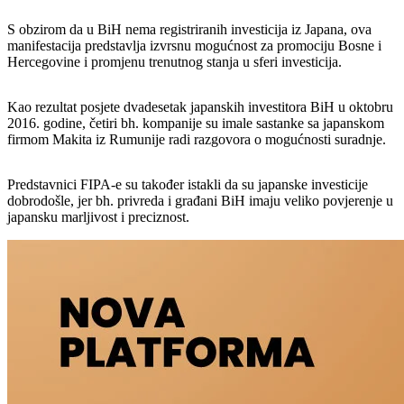
S obzirom da u BiH nema registriranih investicija iz Japana, ova
manifestacija predstavlja izvrsnu mogućnost za promociju Bosne i
Hercegovine i promjenu trenutnog stanja u sferi investicija.
Kao rezultat posjete dvadesetak japanskih investitora BiH u oktobru
2016. godine, četiri bh. kompanije su imale sastanke sa japanskom
firmom Makita iz Rumunije radi razgovora o mogućnosti suradnje.
Predstavnici FIPA-e su također istakli da su japanske investicije
dobrodošle, jer bh. privreda i građani BiH imaju veliko povjerenje u
japansku marljivost i preciznost.