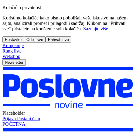
Kolačići i privatnost
Koristimo kolačiće kako bismo poboljšali vaše iskustvo na našem
sajtu, analizirali promet i prilagodili sadržaj. Klikom na "Prihvati
sve" pristajete na korištenje svih kolačića.
Saznajte više
Postavke
Odbij sve
Prihvati sve
Kompanije
Rang liste
Webshop
Newsletter
Placeholder
Prijava
Postani član
POČETNA