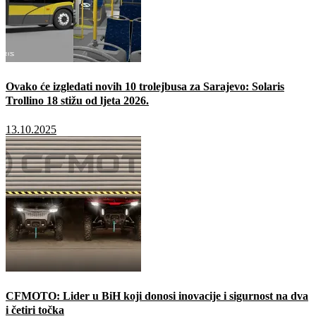
Ovako će izgledati novih 10 trolejbusa za Sarajevo: Solaris
Trollino 18 stižu od ljeta 2026.
13.10.2025
CFMOTO: Lider u BiH koji donosi inovacije i sigurnost na dva
i četiri točka