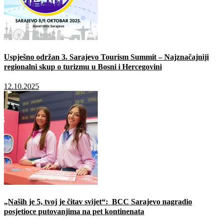
Uspješno održan 3. Sarajevo Tourism Summit – Najznačajniji
regionalni skup o turizmu u Bosni i Hercegovini
12.10.2025
„Naših je 5, tvoj je čitav svijet“: BCC Sarajevo nagradio
posjetioce putovanjima na pet kontinenata