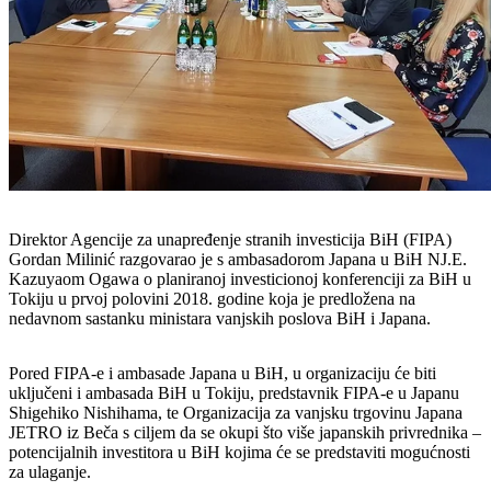
Direktor Agencije za unapređenje stranih investicija BiH (FIPA)
Gordan Milinić razgovarao je s ambasadorom Japana u BiH NJ.E.
Kazuyaom Ogawa o planiranoj investicionoj konferenciji za BiH u
Tokiju u prvoj polovini 2018. godine koja je predložena na
nedavnom sastanku ministara vanjskih poslova BiH i Japana.
Pored FIPA-e i ambasade Japana u BiH, u organizaciju će biti
uključeni i ambasada BiH u Tokiju, predstavnik FIPA-e u Japanu
Shigehiko Nishihama, te Organizacija za vanjsku trgovinu Japana
JETRO iz Beča s ciljem da se okupi što više japanskih privrednika –
potencijalnih investitora u BiH kojima će se predstaviti mogućnosti
za ulaganje.