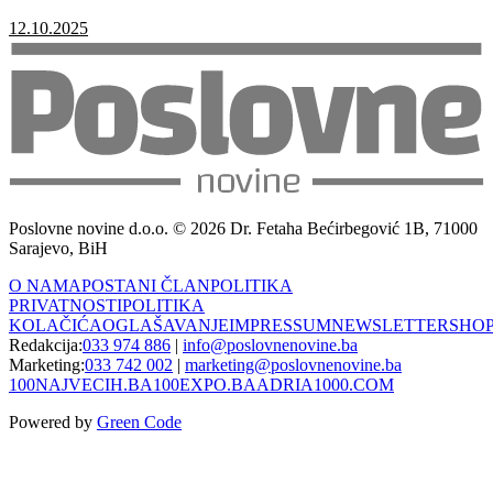
12.10.2025
Poslovne novine d.o.o. © 2026 Dr. Fetaha Bećirbegović 1B, 71000
Sarajevo, BiH
O NAMA
POSTANI ČLAN
POLITIKA
PRIVATNOSTI
POLITIKA
KOLAČIĆA
OGLAŠAVANJE
IMPRESSUM
NEWSLETTER
SHO
Redakcija:
033 974 886
|
info@poslovnenovine.ba
Marketing:
033 742 002
|
marketing@poslovnenovine.ba
100NAJVECIH.BA
100EXPO.BA
ADRIA1000.COM
Powered by
Green Code