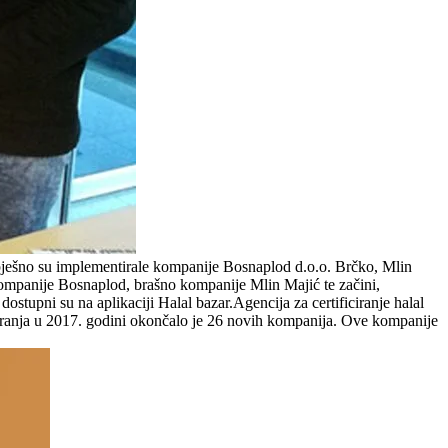
 uspješno su implementirale kompanije Bosnaplod d.o.o. Brčko, Mlin
kompanije Bosnaplod, brašno kompanije Mlin Majić te začini,
stupni su na aplikaciji Halal bazar.Agencija za certificiranje halal
ificiranja u 2017. godini okončalo je 26 novih kompanija. Ove kompanije