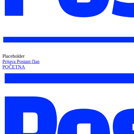
Placeholder
Prijava
Postani član
POČETNA