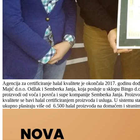
Agencija za certificiranje halal kvalitete je okončala 2017. godinu do
Majić d.o.o. Odžak i Semberka Janja, koja posluje u sklopu Bingo d.o
proizvodi od voća i povrća i supe kompanije Semberka Janja. Proizvodi 
kvalitete se bavi halal certificiranjem proizvoda i usluga. U sistemu 
ukupno plasiraju više od 6.500 halal proizvoda na domaćem i stranim tr