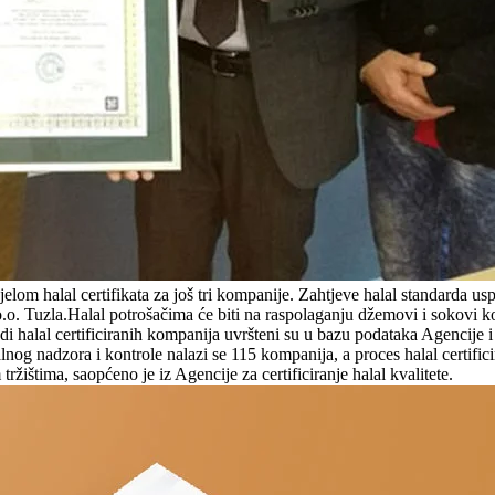
djelom halal certifikata za još tri kompanije. Zahtjeve halal standarda
.o. Tuzla.Halal potrošačima će biti na raspolaganju džemovi i sokovi 
halal certificiranih kompanija uvršteni su u bazu podataka Agencije i do
stalnog nadzora i kontrole nalazi se 115 kompanija, a proces halal cert
žištima, saopćeno je iz Agencije za certificiranje halal kvalitete.