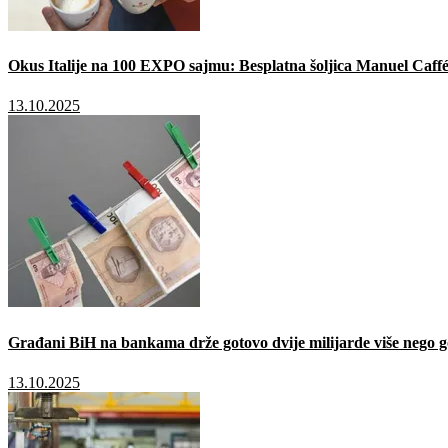
Okus Italije na 100 EXPO sajmu: Besplatna šoljica Manuel Caffé
13.10.2025
Građani BiH na bankama drže gotovo dvije milijarde više nego g
13.10.2025