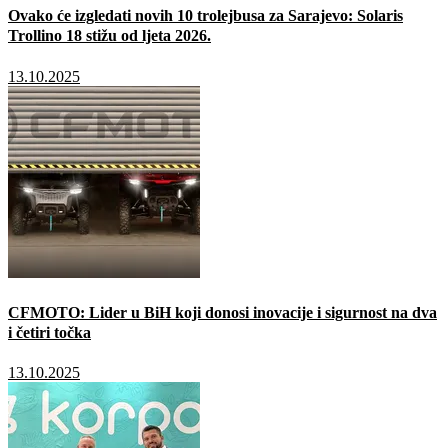
Ovako će izgledati novih 10 trolejbusa za Sarajevo: Solaris
Trollino 18 stižu od ljeta 2026.
13.10.2025
CFMOTO: Lider u BiH koji donosi inovacije i sigurnost na dva
i četiri točka
13.10.2025