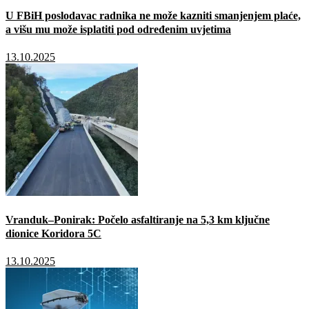
U FBiH poslodavac radnika ne može kazniti smanjenjem plaće,
a višu mu može isplatiti pod određenim uvjetima
13.10.2025
Vranduk–Ponirak: Počelo asfaltiranje na 5,3 km ključne
dionice Koridora 5C
13.10.2025