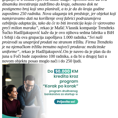
dinamiku investiranja zadržimo do kraja, odnosno dok ne
postignemo broj koji smo planirali, a to je da do kraja godine
zaposlimo 250 radnika. Nova ulaganja tek predstoje, jer objekat koji
namjeravamo dati na korištenje ovoj fabrici podrazumijeva
ozbiljniju adaptaciju, tako da će to biti investicija koja će vjerovatno
preći milion maraka”
, rekao je Mašić.Vlasnik kompanije Trendteks
Šućko Hadžijakupović kaže da je ovo njihova sedma fabrika u BiH
i Srbiji i da ova grupacija zapošljava 1.000 radnika.
“Svi naši
proizvodi su unaprijed prodati na stranom tržištu. Firma Trendteks
je na njemačkom tržištu trenutno najveći prodavac medicinske
uniforme“
, rekao je Hadžijakupović.On je naveo da je plan da do
juna u Foči bude zaposleno 100 radnika, a da bi u drugoj fazi u
novom objektu posao moglo naći i do 250 ljudi.