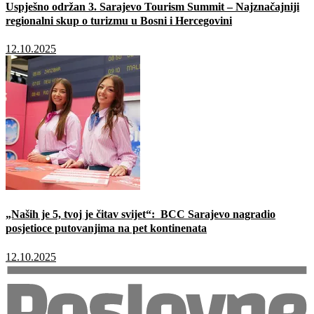
Uspješno održan 3. Sarajevo Tourism Summit – Najznačajniji
regionalni skup o turizmu u Bosni i Hercegovini
12.10.2025
„Naših je 5, tvoj je čitav svijet“: BCC Sarajevo nagradio
posjetioce putovanjima na pet kontinenata
12.10.2025