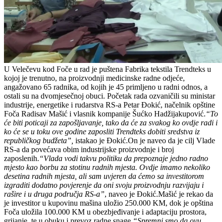
U Velečevu kod Foče u rad je puštena Fabrika tekstila Trendteks u
kojoj je trenutno, na proizvodnji medicinske radne odjeće,
angažovano 65 radnika, od kojih je 45 primljeno u radni odnos, a
ostali su na dvomjesečnoj obuci. Početak rada ozvaničili su ministar
industrije, energetike i rudarstva RS-a Petar Đokić, načelnik opštine
Foča Radisav Mašić i vlasnik kompanije Šućko Hadžijakupović.
“To
će biti poticaji za zapošljavanje, tako da će za svakog ko ovdje radi i
ko će se u toku ove godine zaposliti Trendteks dobiti sredstva iz
republičkog budžeta”,
istakao je Đokić.On je naveo da je cilj Vlade
RS-a da povećava obim industrijske proizvodnje i broj
zaposlenih.
“Vlada vodi takvu politiku da prepoznaje jedno radno
mjesto kao borbu za stotinu radnih mjesta. Ovdje imamo nekoliko
desetina radnih mjesta, ali sam uvjeren da ćemo sa investitorom
izgraditi dodatno povjerenje da oni svoju proizvodnju razvijaju i
rašire i u druga područja RS-a”
, naveo je Đokić.Mašić je rekao da
je investitor u kupovinu mašina uložio 250.000 KM, dok je opština
Foča uložila 100.000 KM u obezbjeđivanje i adaptaciju prostora,
grijanje, te u obuku i prevoz radne snage.
“Spremni smo da ovu