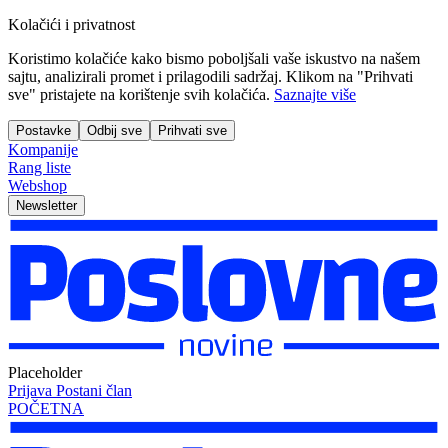
Kolačići i privatnost
Koristimo kolačiće kako bismo poboljšali vaše iskustvo na našem
sajtu, analizirali promet i prilagodili sadržaj. Klikom na "Prihvati
sve" pristajete na korištenje svih kolačića.
Saznajte više
Postavke
Odbij sve
Prihvati sve
Kompanije
Rang liste
Webshop
Newsletter
Placeholder
Prijava
Postani član
POČETNA