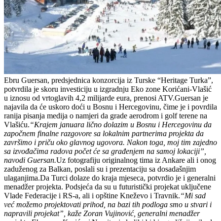
Ebru Guersan, predsjednica konzorcija iz Turske “Heritage Turka”,
potvrdila je skoru investiciju u izgradnju Eko zone Korićani-Vlašić
u iznosu od vrtoglavih 4,2 milijarde eura, prenosi ATV.Guersan je
najavila da će uskoro doći u Bosnu i Hercegovinu, čime je i povrdila
ranija pisanja medija o namjeri da grade aerodrom i golf terene na
Vlašiću.
“Krajem januara lično dolazim u Bosnu i Hercegovinu da
započnem finalne razgovore sa lokalnim partnerima projekta da
završimo i priču oko glavnog ugovora. Nakon toga, moj tim zajedno
sa izvođačima radova počet će sa građenjem na samoj lokaciji”,
navodi Guersan.
Uz fotografiju originalnog tima iz Ankare ali i onog
zaduženog za Balkan, poslali su i prezentaciju sa dosadašnjim
ulaganjima.Da Turci dolaze do kraja mjeseca, potvrdio je i generalni
menadžer projekta. Podsjeća da su u futuristički projekat uključene
Vlade Federacije i RS-a, ali i opštine Kneževo i Travnik.
“Mi sad
već možemo projektovati prihod, na bazi tih podloga smo u stvari i
napravili projekat”, kaže Zoran Vujinović, generalni menadžer