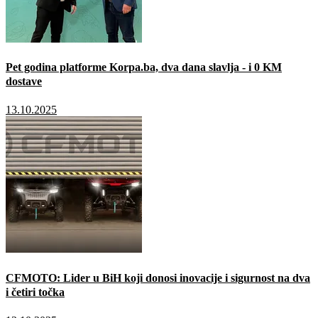
Pet godina platforme Korpa.ba, dva dana slavlja - i 0 KM
dostave
13.10.2025
CFMOTO: Lider u BiH koji donosi inovacije i sigurnost na dva
i četiri točka