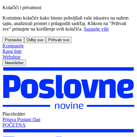
Kolačići i privatnost
Koristimo kolačiće kako bismo poboljšali vaše iskustvo na našem
sajtu, analizirali promet i prilagodili sadržaj. Klikom na "Prihvati
sve" pristajete na korištenje svih kolačića.
Saznajte više
Postavke
Odbij sve
Prihvati sve
Kompanije
Rang liste
Webshop
Newsletter
Placeholder
Prijava
Postani član
POČETNA