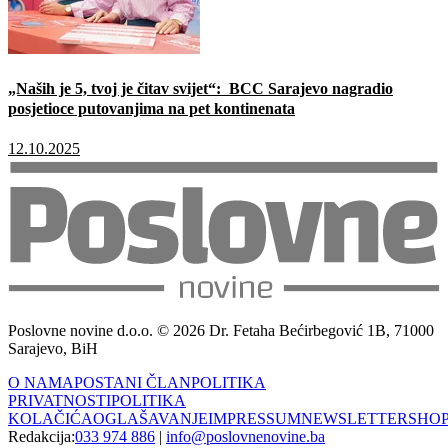
„Naših je 5, tvoj je čitav svijet“: BCC Sarajevo nagradio
posjetioce putovanjima na pet kontinenata
12.10.2025
Poslovne novine d.o.o. © 2026 Dr. Fetaha Bećirbegović 1B, 71000
Sarajevo, BiH
O NAMA
POSTANI ČLAN
POLITIKA
PRIVATNOSTI
POLITIKA
KOLAČIĆA
OGLAŠAVANJE
IMPRESSUM
NEWSLETTER
SHO
Redakcija:
033 974 886
|
info@poslovnenovine.ba