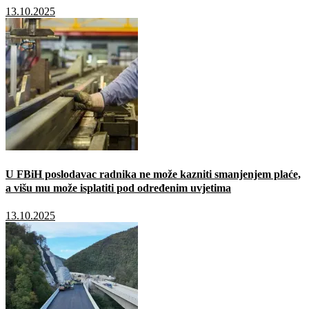
13.10.2025
U FBiH poslodavac radnika ne može kazniti smanjenjem plaće,
a višu mu može isplatiti pod određenim uvjetima
13.10.2025