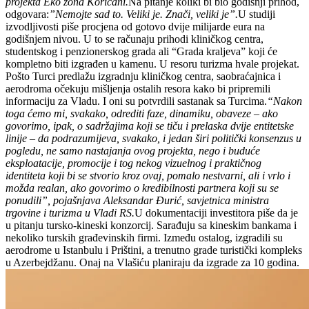
projekta Eko zona Korićani.
Na pitanje koliki bi bio godišnji prihod,
odgovara:
”Nemojte sad to. Veliki je. Znači, veliki je”.
U studiji
izvodljivosti piše procjena od gotovo dvije milijarde eura na
godišnjem nivou. U to se računaju prihodi kliničkog centra,
studentskog i penzionerskog grada ali “Grada kraljeva” koji će
kompletno biti izgrađen u kamenu. U resoru turizma hvale projekat.
Pošto Turci predlažu izgradnju kliničkog centra, saobraćajnica i
aerodroma očekuju mišljenja ostalih resora kako bi pripremili
informaciju za Vladu. I oni su potvrdili sastanak sa Turcima.
“Nakon
toga ćemo mi, svakako, odrediti faze, dinamiku, obaveze – ako
govorimo, ipak, o sadržajima koji se tiču i prelaska dvije entitetske
linije – da podrazumijeva, svakako, i jedan širi politički konsenzus u
pogledu, ne samo nastajanja ovog projekta, nego i buduće
eksploatacije, promocije i tog nekog vizuelnog i praktičnog
identiteta koji bi se stvorio kroz ovaj, pomalo nestvarni, ali i vrlo i
možda realan, ako govorimo o kredibilnosti partnera koji su se
ponudili”, pojašnjava Aleksandar Đurić, savjetnica ministra
trgovine i turizma u Vladi RS.
U dokumentaciji investitora piše da je
u pitanju tursko-kineski konzorcij. Sarađuju sa kineskim bankama i
nekoliko turskih građevinskih firmi. Između ostalog, izgradili su
aerodrome u Istanbulu i Prištini, a trenutno grade turistički kompleks
u Azerbejdžanu. Onaj na Vlašiću planiraju da izgrade za 10 godina.