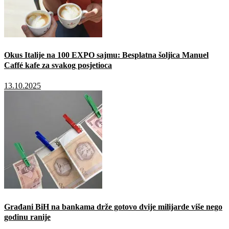
Okus Italije na 100 EXPO sajmu: Besplatna šoljica Manuel
Caffé kafe za svakog posjetioca
13.10.2025
Građani BiH na bankama drže gotovo dvije milijarde više nego
godinu ranije