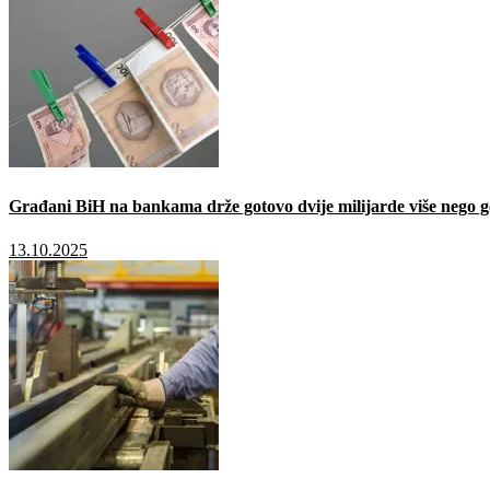
Građani BiH na bankama drže gotovo dvije milijarde više nego g
13.10.2025