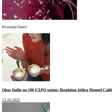
Povezani članci
Okus Italije na 100 EXPO sajmu: Besplatna šoljica Manuel Caffé
13.10.2025