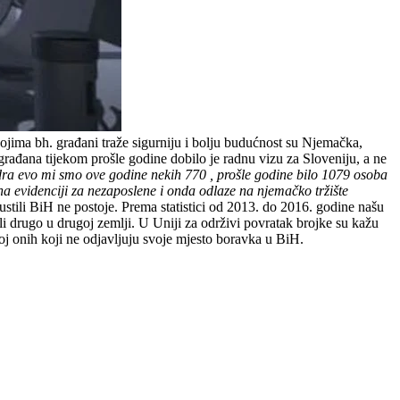
ojima bh. građani traže sigurniju i bolju budućnost su Njemačka,
 građana tijekom prošle godine dobilo je radnu vizu za Sloveniju, a ne
dra evo mi smo ove godine nekih 770 , prošle godine bilo 1079 osoba
 na evidenciji za nezaposlene i onda odlaze na njemačko tržište
stili BiH ne postoje. Prema statistici od 2013. do 2016. godine našu
vili drugo u drugoj zemlji. U Uniji za održivi povratak brojke su kažu
oj onih koji ne odjavljuju svoje mjesto boravka u BiH.