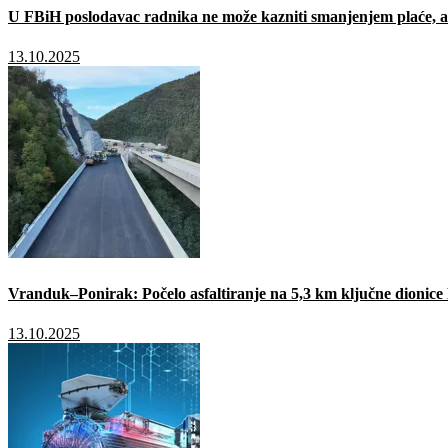
U FBiH poslodavac radnika ne može kazniti smanjenjem plaće, a 
13.10.2025
Vranduk–Ponirak: Počelo asfaltiranje na 5,3 km ključne dionic
13.10.2025