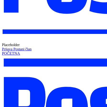
Placeholder
Prijava
Postani član
POČETNA