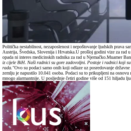
Politička nestabilnost, nezaposlenost i nepoštovanje ljudskih prava s
Austrija, Švedska, Slovenija i Hrvatska.U prošloj godini vize za rad u
opada ni interes medicinskih radnika za rad u Njemačko.Muamer Bandi
iz cijele BiH. Naši radnici su gore zadovoljni. Postoje i radnici koji
rada."
Ovo su podaci samo onih koji odlaze uz posredovanje državne Ag
zemlju je napustilo 10.041 osoba. Podaci su to prikupljeni na osnovu mje
mnogo alarmantnije. U posljednje četiri godine više od 151 hiljadu lj