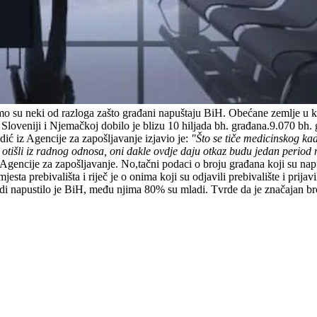
amo su neki od razloga zašto građani napuštaju BiH. Obećane zemlje u k
 Sloveniji i Njemačkoj dobilo je blizu 10 hiljada bh. građana.9.070 bh.
ć iz Agencije za zapošljavanje izjavio je:
"Što se tiče medicinskog ka
 su otišli iz radnog odnosa, oni dakle ovdje daju otkaz budu jedan period
encije za zapošljavanje. No,tačni podaci o broju građana koji su napu
sta prebivališta i riječ je o onima koji su odjavili prebivalište i prija
udi napustilo je BiH, među njima 80% su mladi. Tvrde da je značajan br