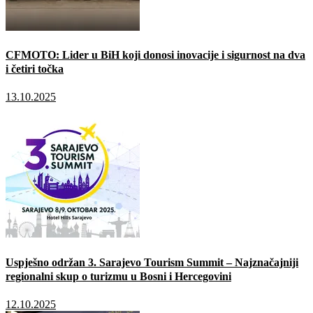
CFMOTO: Lider u BiH koji donosi inovacije i sigurnost na dva
i četiri točka
13.10.2025
Uspješno održan 3. Sarajevo Tourism Summit – Najznačajniji
regionalni skup o turizmu u Bosni i Hercegovini
12.10.2025