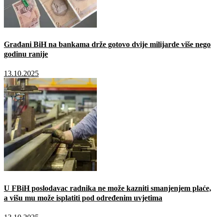
Građani BiH na bankama drže gotovo dvije milijarde više nego
godinu ranije
13.10.2025
U FBiH poslodavac radnika ne može kazniti smanjenjem plaće,
a višu mu može isplatiti pod određenim uvjetima