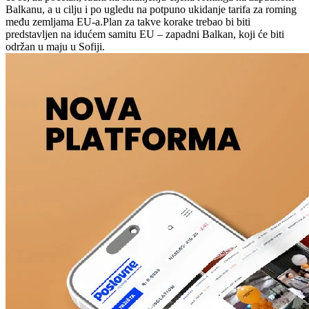
Balkanu, a u cilju i po ugledu na potpuno ukidanje tarifa za roming
među zemljama EU-a.Plan za takve korake trebao bi biti
predstavljen na idućem samitu EU – zapadni Balkan, koji će biti
održan u maju u Sofiji.