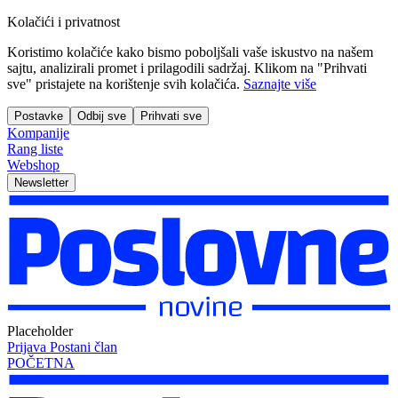
Kolačići i privatnost
Koristimo kolačiće kako bismo poboljšali vaše iskustvo na našem
sajtu, analizirali promet i prilagodili sadržaj. Klikom na "Prihvati
sve" pristajete na korištenje svih kolačića.
Saznajte više
Postavke
Odbij sve
Prihvati sve
Kompanije
Rang liste
Webshop
Newsletter
Placeholder
Prijava
Postani član
POČETNA