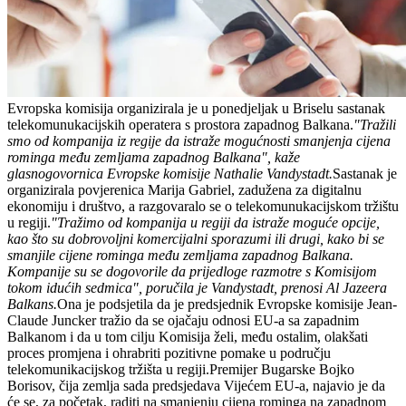
Evropska komisija organizirala je u ponedjeljak u Briselu sastanak
telekomunukacijskih operatera s prostora zapadnog Balkana.
"Tražili
smo od kompanija iz regije da istraže mogućnosti smanjenja cijena
rominga među zemljama zapadnog Balkana", kaže
glasnogovornica Evropske komisije Nathalie Vandystadt.
Sastanak je
organizirala povjerenica Marija Gabriel, zadužena za digitalnu
ekonomiju i društvo, a razgovaralo se o telekomunukacijskom tržištu
u regiji.
"Tražimo od kompanija u regiji da istraže moguće opcije,
kao što su dobrovoljni komercijalni sporazumi ili drugi, kako bi se
smanjile cijene rominga među zemljama zapadnog Balkana.
Kompanije su se dogovorile da prijedloge razmotre s Komisijom
tokom idućih sedmica", poručila je Vandystadt, prenosi Al Jazeera
Balkans.
Ona je podsjetila da je predsjednik Evropske komisije Jean-
Claude Juncker tražio da se ojačaju odnosi EU-a sa zapadnim
Balkanom i da u tom cilju Komisija želi, među ostalim, olakšati
proces promjena i ohrabriti pozitivne pomake u području
telekomunikacijskog tržišta u regiji.Premijer Bugarske Bojko
Borisov, čija zemlja sada predsjedava Vijećem EU-a, najavio je da
će se, za početak, raditi na smanjenju cijena rominga na zapadnom