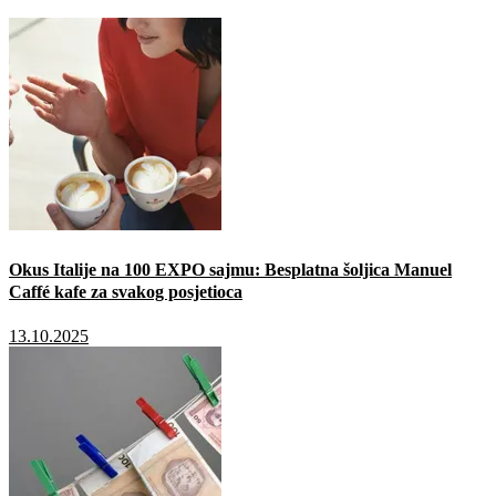
Okus Italije na 100 EXPO sajmu: Besplatna šoljica Manuel
Caffé kafe za svakog posjetioca
13.10.2025