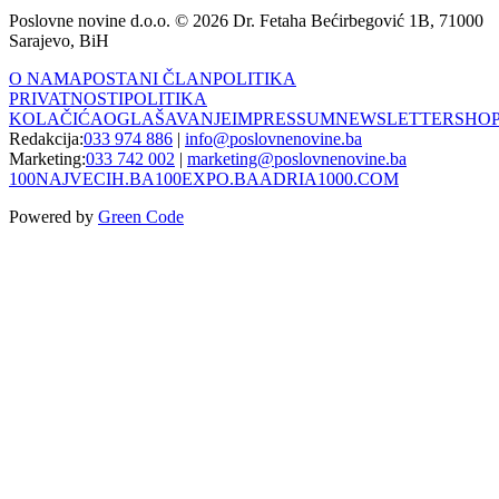
Poslovne novine d.o.o. © 2026 Dr. Fetaha Bećirbegović 1B, 71000
Sarajevo, BiH
O NAMA
POSTANI ČLAN
POLITIKA
PRIVATNOSTI
POLITIKA
KOLAČIĆA
OGLAŠAVANJE
IMPRESSUM
NEWSLETTER
SHO
Redakcija:
033 974 886
|
info@poslovnenovine.ba
Marketing:
033 742 002
|
marketing@poslovnenovine.ba
100NAJVECIH.BA
100EXPO.BA
ADRIA1000.COM
Powered by
Green Code