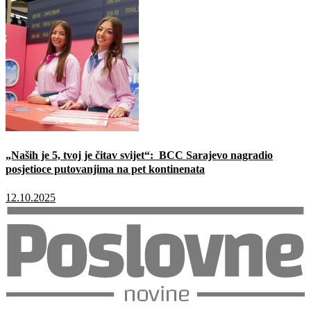
„Naših je 5, tvoj je čitav svijet“: BCC Sarajevo nagradio
posjetioce putovanjima na pet kontinenata
12.10.2025