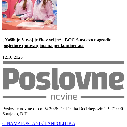
„Naših je 5, tvoj je čitav svijet“: BCC Sarajevo nagradio
posjetioce putovanjima na pet kontinenata
12.10.2025
Poslovne novine d.o.o. © 2026 Dr. Fetaha Bećirbegović 1B, 71000
Sarajevo, BiH
O NAMA
POSTANI ČLAN
POLITIKA