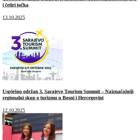
i četiri točka
13.10.2025
Uspješno održan 3. Sarajevo Tourism Summit – Najznačajniji
regionalni skup o turizmu u Bosni i Hercegovini
12.10.2025