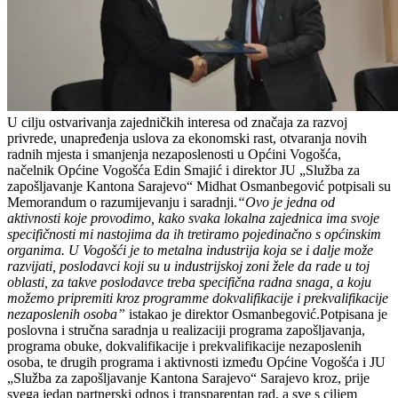
U cilju ostvarivanja zajedničkih interesa od značaja za razvoj
privrede, unapređenja uslova za ekonomski rast, otvaranja novih
radnih mjesta i smanjenja nezaposlenosti u Općini Vogošća,
načelnik Općine Vogošća Edin Smajić i direktor JU „Služba za
zapošljavanje Kantona Sarajevo“ Midhat Osmanbegović potpisali su
Memorandum o razumijevanju i saradnji.
“Ovo je jedna od
aktivnosti koje provodimo, kako svaka lokalna zajednica ima svoje
specifičnosti mi nastojima da ih tretiramo pojedinačno s općinskim
organima. U Vogošći je to metalna industrija koja se i dalje može
razvijati, poslodavci koji su u industrijskoj zoni žele da rade u toj
oblasti, za takve poslodavce treba specifična radna snaga, a koju
možemo pripremiti kroz programme dokvalifikacije i prekvalifikacije
nezaposlenih osoba”
istakao je direktor Osmanbegović.Potpisana je
poslovna i stručna saradnja u realizaciji programa zapošljavanja,
programa obuke, dokvalifikacije i prekvalifikacije nezaposlenih
osoba, te drugih programa i aktivnosti između Općine Vogošća i JU
„Služba za zapošljavanje Kantona Sarajevo“ Sarajevo kroz, prije
svega jedan partnerski odnos i transparentan rad, a sve s ciljem