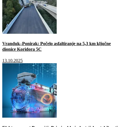
Vranduk–Ponirak: Počelo asfaltiranje na 5,3 km ključne
dionice Koridora 5C
13.10.2025