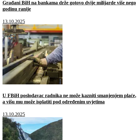
Građani BiH na bankama drže gotovo dvije milijarde više nego
godinu ranije
13.10.2025
U FBiH poslodavac radnika ne može kazniti smanjenjem plaće,
a višu mu može isplatiti pod određenim uvjetima
13.10.2025