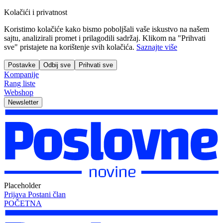
Kolačići i privatnost
Koristimo kolačiće kako bismo poboljšali vaše iskustvo na našem
sajtu, analizirali promet i prilagodili sadržaj. Klikom na "Prihvati
sve" pristajete na korištenje svih kolačića.
Saznajte više
Postavke
Odbij sve
Prihvati sve
Kompanije
Rang liste
Webshop
Newsletter
Placeholder
Prijava
Postani član
POČETNA