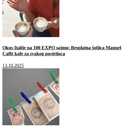
Okus Italije na 100 EXPO sajmu: Besplatna šoljica Manuel
Caffé kafe za svakog posjetioca
13.10.2025