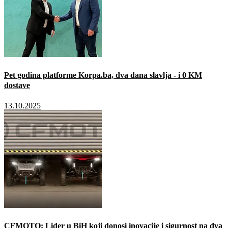
Pet godina platforme Korpa.ba, dva dana slavlja - i 0 KM
dostave
13.10.2025
CFMOTO: Lider u BiH koji donosi inovacije i sigurnost na dva