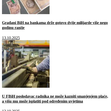
Građani BiH na bankama drže gotovo dvije milijarde više nego
godinu ranije
13.10.2025
U FBiH poslodavac radnika ne može kazniti smanjenjem plaće,
a višu mu može isplatiti pod određenim uvjetima