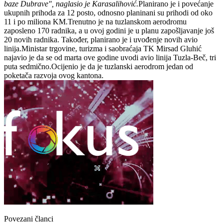
baze Dubrave", naglasio je Karasalihović.
Planirano je i povećanje
ukupnih prihoda za 12 posto, odnosno planinani su prihodi od oko
11 i po miliona KM.Trenutno je na tuzlanskom aerodromu
zaposleno 170 radnika, a u ovoj godini je u planu zapošljavanje još
20 novih radnika. Također, planirano je i uvođenje novih avio
linija.Ministar trgovine, turizma i saobraćaja TK Mirsad Gluhić
najavio je da se od marta ove godine uvodi avio linija Tuzla-Beč, tri
puta sedmično.Ocijenio je da je tuzlanski aerodrom jedan od
poketača razvoja ovog kantona.
Povezani članci