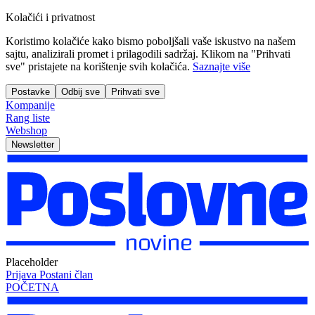
Kolačići i privatnost
Koristimo kolačiće kako bismo poboljšali vaše iskustvo na našem
sajtu, analizirali promet i prilagodili sadržaj. Klikom na "Prihvati
sve" pristajete na korištenje svih kolačića.
Saznajte više
Postavke
Odbij sve
Prihvati sve
Kompanije
Rang liste
Webshop
Newsletter
Placeholder
Prijava
Postani član
POČETNA