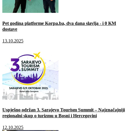
Pet godina platforme Korpa.ba, dva dana slavlja - i 0 KM
dostave
13.10.2025
Uspješno održan 3. Sarajevo Tourism Summit – Najznačajniji
regionalni skup o turizmu u Bosni i Hercegovini
12.10.2025