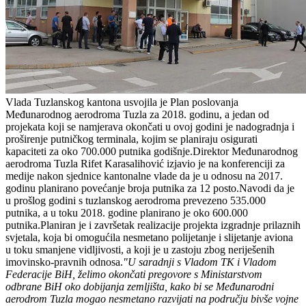
Vlada Tuzlanskog kantona usvojila je Plan poslovanja
Međunarodnog aerodroma Tuzla za 2018. godinu, a jedan od
projekata koji se namjerava okončati u ovoj godini je nadogradnja i
proširenje putničkog terminala, kojim se planiraju osigurati
kapaciteti za oko 700.000 putnika godišnje.Direktor Međunarodnog
aerodroma Tuzla Rifet Karasalihović izjavio je na konferenciji za
medije nakon sjednice kantonalne vlade da je u odnosu na 2017.
godinu planirano povećanje broja putnika za 12 posto.Navodi da je
u prošlog godini s tuzlanskog aerodroma prevezeno 535.000
putnika, a u toku 2018. godine planirano je oko 600.000
putnika.Planiran je i završetak realizacije projekta izgradnje prilaznih
svjetala, koja bi omogućila nesmetano polijetanje i slijetanje aviona
u toku smanjene vidljivosti, a koji je u zastoju zbog neriješenih
imovinsko-pravnih odnosa.
"U saradnji s Vladom TK i Vladom
Federacije BiH, želimo okončati pregovore s Ministarstvom
odbrane BiH oko dobijanja zemljišta, kako bi se Međunarodni
aerodrom Tuzla mogao nesmetano razvijati na području bivše vojne