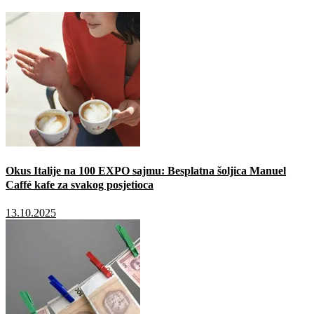
Okus Italije na 100 EXPO sajmu: Besplatna šoljica Manuel
Caffé kafe za svakog posjetioca
13.10.2025