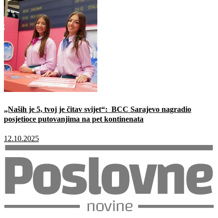
„Naših je 5, tvoj je čitav svijet“: BCC Sarajevo nagradio
posjetioce putovanjima na pet kontinenata
12.10.2025