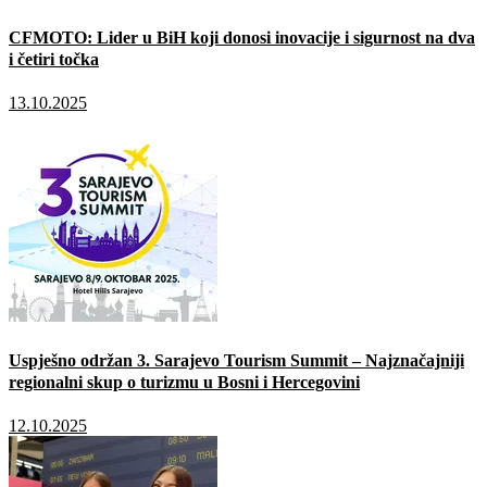
CFMOTO: Lider u BiH koji donosi inovacije i sigurnost na dva
i četiri točka
13.10.2025
Uspješno održan 3. Sarajevo Tourism Summit – Najznačajniji
regionalni skup o turizmu u Bosni i Hercegovini
12.10.2025