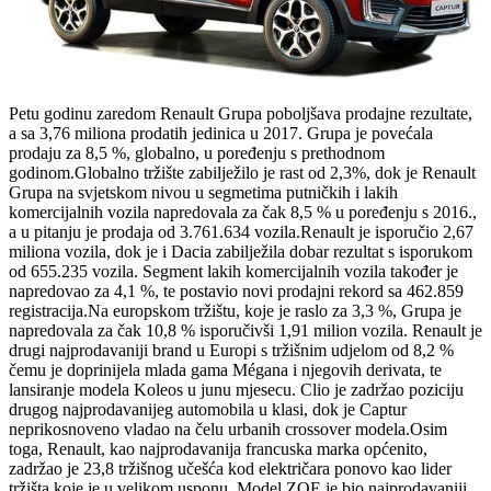
Petu godinu zaredom Renault Grupa poboljšava prodajne rezultate,
a sa 3,76 miliona prodatih jedinica u 2017. Grupa je povećala
prodaju za 8,5 %, globalno, u poređenju s prethodnom
godinom.Globalno tržište zabilježilo je rast od 2,3%, dok je Renault
Grupa na svjetskom nivou u segmetima putničkih i lakih
komercijalnih vozila napredovala za čak 8,5 % u poređenju s 2016.,
a u pitanju je prodaja od 3.761.634 vozila.Renault je isporučio 2,67
miliona vozila, dok je i Dacia zabilježila dobar rezultat s isporukom
od 655.235 vozila. Segment lakih komercijalnih vozila također je
napredovao za 4,1 %, te postavio novi prodajni rekord sa 462.859
registracija.Na europskom tržištu, koje je raslo za 3,3 %, Grupa je
napredovala za čak 10,8 % isporučivši 1,91 milion vozila. Renault je
drugi najprodavaniji brand u Europi s tržišnim udjelom od 8,2 %
čemu je doprinijela mlada gama Mégana i njegovih derivata, te
lansiranje modela Koleos u junu mjesecu. Clio je zadržao poziciju
drugog najprodavanijeg automobila u klasi, dok je Captur
neprikosnoveno vladao na čelu urbanih crossover modela.Osim
toga, Renault, kao najprodavanija francuska marka općenito,
zadržao je 23,8 tržišnog učešća kod električara ponovo kao lider
tržišta koje je u velikom usponu. Model ZOE je bio najprodavaniji