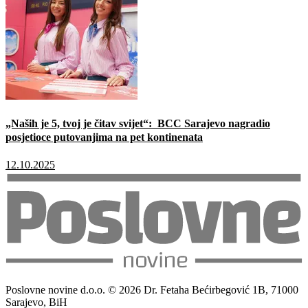
„Naših je 5, tvoj je čitav svijet“: BCC Sarajevo nagradio
posjetioce putovanjima na pet kontinenata
12.10.2025
Poslovne novine d.o.o. © 2026 Dr. Fetaha Bećirbegović 1B, 71000
Sarajevo, BiH