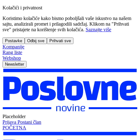
Kolačići i privatnost
Koristimo kolačiće kako bismo poboljšali vaše iskustvo na našem
sajtu, analizirali promet i prilagodili sadržaj. Klikom na "Prihvati
sve" pristajete na korištenje svih kolačića.
Saznajte više
Postavke
Odbij sve
Prihvati sve
Kompanije
Rang liste
Webshop
Newsletter
Placeholder
Prijava
Postani član
POČETNA