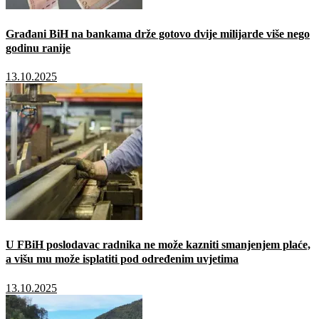
Građani BiH na bankama drže gotovo dvije milijarde više nego
godinu ranije
13.10.2025
U FBiH poslodavac radnika ne može kazniti smanjenjem plaće,
a višu mu može isplatiti pod određenim uvjetima
13.10.2025