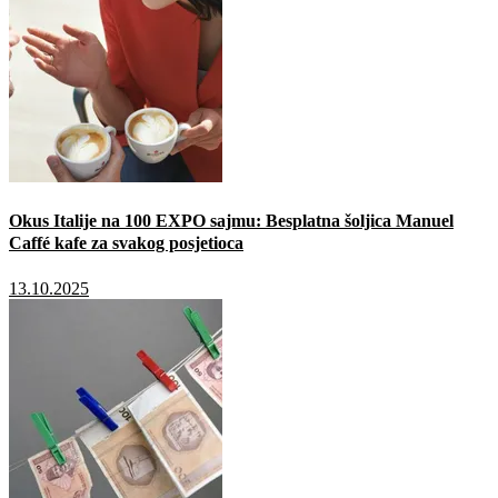
Okus Italije na 100 EXPO sajmu: Besplatna šoljica Manuel
Caffé kafe za svakog posjetioca
13.10.2025