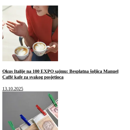
Okus Italije na 100 EXPO sajmu: Besplatna šoljica Manuel
Caffé kafe za svakog posjetioca
13.10.2025