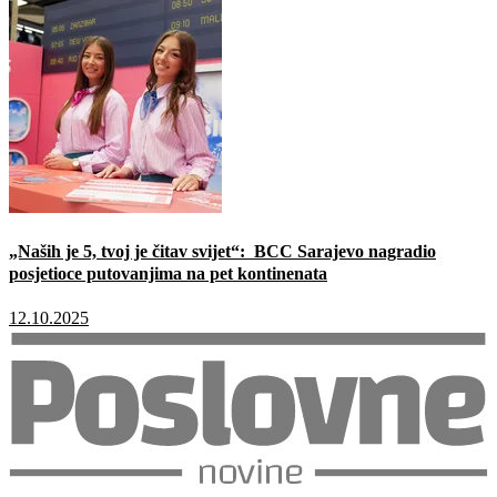
„Naših je 5, tvoj je čitav svijet“: BCC Sarajevo nagradio
posjetioce putovanjima na pet kontinenata
12.10.2025