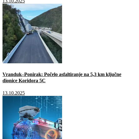
13.10.2025
Vranduk–Ponirak: Počelo asfaltiranje na 5,3 km ključne
dionice Koridora 5C
13.10.2025