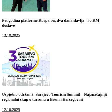
Pet godina platforme Korpa.ba, dva dana slavlja - i 0 KM
dostave
13.10.2025
Uspješno održan 3. Sarajevo Tourism Summit – Najznačajniji
regionalni skup o turizmu u Bosni i Hercegovini
12.10.2025