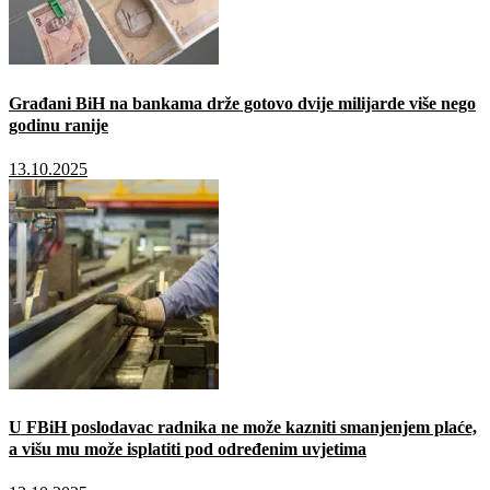
Građani BiH na bankama drže gotovo dvije milijarde više nego
godinu ranije
13.10.2025
U FBiH poslodavac radnika ne može kazniti smanjenjem plaće,
a višu mu može isplatiti pod određenim uvjetima