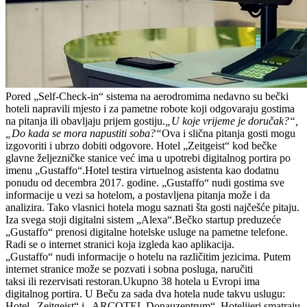
Pored „Self-Check-in“ sistema na aerodromima nedavno su bečki
hoteli napravili mjesto i za pametne robote koji odgovaraju gostima
na pitanja ili obavljaju prijem gostiju.
„U koje vrijeme je doručak?“,
„Do kada se mora napustiti soba?“
Ova i slična pitanja gosti mogu
izgovoriti i ubrzo dobiti odgovore. Hotel „Zeitgeist“ kod bečke
glavne željezničke stanice već ima u upotrebi digitalnog portira po
imenu „Gustaffo“.Hotel testira virtuelnog asistenta kao dodatnu
ponudu od decembra 2017. godine. „Gustaffo“ nudi gostima sve
informacije u vezi sa hotelom, a postavljena pitanja može i da
analizira. Tako vlasnici hotela mogu saznati šta gosti najčešće pitaju.
Iza svega stoji digitalni sistem „Alexa“.Bečko startup preduzeće
„Gustaffo“ prenosi digitalne hotelske usluge na pametne telefone.
Radi se o internet stranici koja izgleda kao aplikacija.
„Gustaffo“ nudi informacije o hotelu na različitim jezicima. Putem
internet stranice može se pozvati i sobna posluga, naručiti
taksi ili rezervisati restoran.Ukupno 38 hotela u Evropi ima
digitalnog portira. U Beču za sada dva hotela nude takvu uslugu:
Hotel „Zeitgeist“ i „ARCOTEL Donauzentrum“. Hotelijeri smatraju