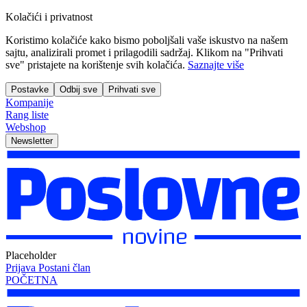
Kolačići i privatnost
Koristimo kolačiće kako bismo poboljšali vaše iskustvo na našem
sajtu, analizirali promet i prilagodili sadržaj. Klikom na "Prihvati
sve" pristajete na korištenje svih kolačića.
Saznajte više
Postavke
Odbij sve
Prihvati sve
Kompanije
Rang liste
Webshop
Newsletter
Placeholder
Prijava
Postani član
POČETNA