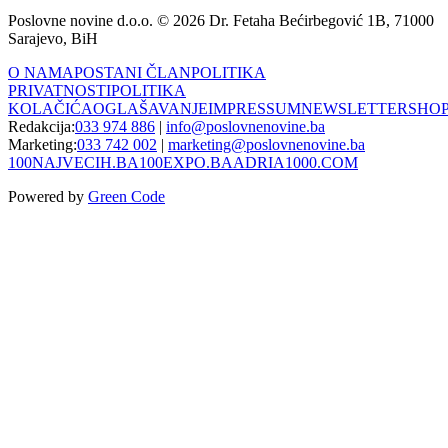
Poslovne novine d.o.o. © 2026 Dr. Fetaha Bećirbegović 1B, 71000
Sarajevo, BiH
O NAMA
POSTANI ČLAN
POLITIKA
PRIVATNOSTI
POLITIKA
KOLAČIĆA
OGLAŠAVANJE
IMPRESSUM
NEWSLETTER
SHO
Redakcija:
033 974 886
|
info@poslovnenovine.ba
Marketing:
033 742 002
|
marketing@poslovnenovine.ba
100NAJVECIH.BA
100EXPO.BA
ADRIA1000.COM
Powered by
Green Code