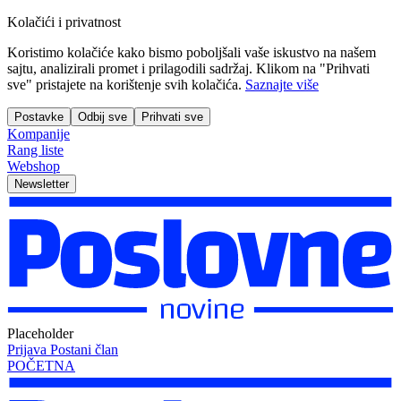
Kolačići i privatnost
Koristimo kolačiće kako bismo poboljšali vaše iskustvo na našem
sajtu, analizirali promet i prilagodili sadržaj. Klikom na "Prihvati
sve" pristajete na korištenje svih kolačića.
Saznajte više
Postavke
Odbij sve
Prihvati sve
Kompanije
Rang liste
Webshop
Newsletter
Placeholder
Prijava
Postani član
POČETNA