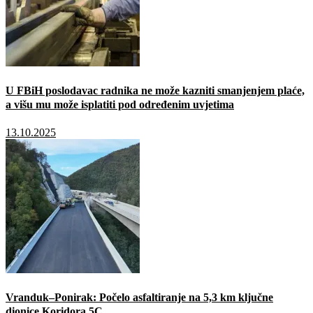
U FBiH poslodavac radnika ne može kazniti smanjenjem plaće,
a višu mu može isplatiti pod određenim uvjetima
13.10.2025
Vranduk–Ponirak: Počelo asfaltiranje na 5,3 km ključne
dionice Koridora 5C