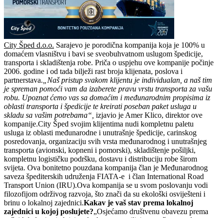
City Šped d.o.o.
Sarajevo je porodična kompanija koja je 100% u
domaćem vlasništvu i bavi se sveobuhvatnom uslugom špedicije,
transporta i skladištenja robe. Priča o uspjehu ove kompanije počinje
2006. godine i od tada bilježi rast broja klijenata, poslova i
partnerstava.
„Naš pristup svakom klijentu je individualan, a naš tim
je spreman pomoći vam da izaberete pravu vrstu transporta za vašu
robu. Upoznat ćemo vas sa domaćim i međunarodnim propisima iz
oblasti transporta i špedicije te kreirati poseban paket usluga u
skladu sa vašim potrebama“,
izjavio je Amer Klico, direktor ove
kompanije.City Šped svojim klijentima nudi kompletnu paletu
usluga iz oblasti međunarodne i unutrašnje špedicije, carinskog
posredovanja, organizaciju svih vrsta međunarodnog i unutrašnjeg
transporta (avionski, kopneni i pomorski), skladištenje pošiljki,
kompletnu logističku podršku, dostavu i distribuciju robe širom
svijeta. Ova bonitetno pouzdana kompanija član je Međunarodnog
saveza špediterskih udruženja FIATA-e i član International Road
Transport Union (IRU).Ova kompanija se u svom poslovanju vodi
filozofijom održivog razvoja, što znači da su ekološki osviješteni i
brinu o lokalnoj zajednici.
Kakav je vaš stav prema lokalnoj
zajednici u kojoj poslujete?
„Osjećamo društvenu obavezu prema