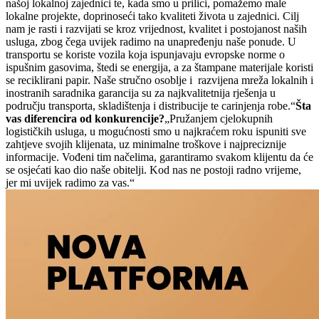
našoj lokalnoj zajednici te, kada smo u prilici, pomažemo male
lokalne projekte, doprinoseći tako kvaliteti života u zajednici. Cilj
nam je rasti i razvijati se kroz vrijednost, kvalitet i postojanost naših
usluga, zbog čega uvijek radimo na unapređenju naše ponude. U
transportu se koriste vozila koja ispunjavaju evropske norme o
ispušnim gasovima, štedi se energija, a za štampane materijale koristi
se reciklirani papir. Naše stručno osoblje i razvijena mreža lokalnih i
inostranih saradnika garancija su za najkvalitetnija rješenja u
području transporta, skladištenja i distribucije te carinjenja robe.“
Šta
vas diferencira od konkurencije?
„Pružanjem cjelokupnih
logističkih usluga, u mogućnosti smo u najkraćem roku ispuniti sve
zahtjeve svojih klijenata, uz minimalne troškove i najpreciznije
informacije. Vođeni tim načelima, garantiramo svakom klijentu da će
se osjećati kao dio naše obitelji. Kod nas ne postoji radno vrijeme,
jer mi uvijek radimo za vas.“