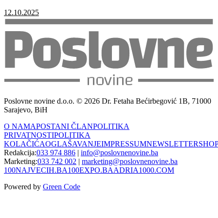
12.10.2025
Poslovne novine d.o.o. © 2026 Dr. Fetaha Bećirbegović 1B, 71000
Sarajevo, BiH
O NAMA
POSTANI ČLAN
POLITIKA
PRIVATNOSTI
POLITIKA
KOLAČIĆA
OGLAŠAVANJE
IMPRESSUM
NEWSLETTER
SHO
Redakcija:
033 974 886
|
info@poslovnenovine.ba
Marketing:
033 742 002
|
marketing@poslovnenovine.ba
100NAJVECIH.BA
100EXPO.BA
ADRIA1000.COM
Powered by
Green Code