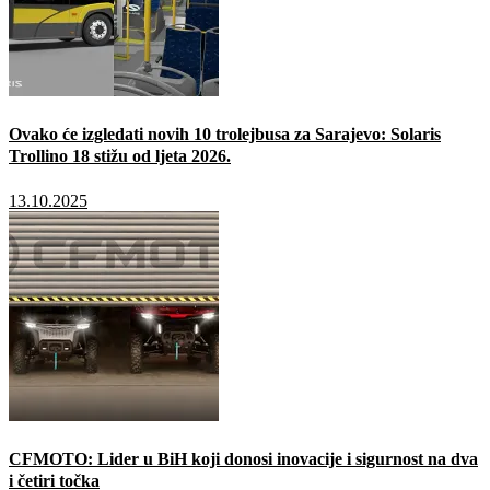
Ovako će izgledati novih 10 trolejbusa za Sarajevo: Solaris
Trollino 18 stižu od ljeta 2026.
13.10.2025
CFMOTO: Lider u BiH koji donosi inovacije i sigurnost na dva
i četiri točka