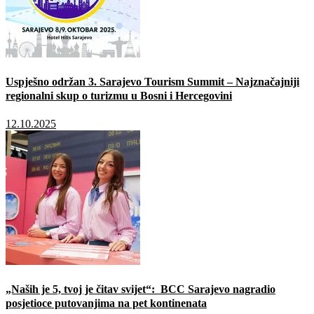
Uspješno održan 3. Sarajevo Tourism Summit – Najznačajniji
regionalni skup o turizmu u Bosni i Hercegovini
12.10.2025
„Naših je 5, tvoj je čitav svijet“: BCC Sarajevo nagradio
posjetioce putovanjima na pet kontinenata