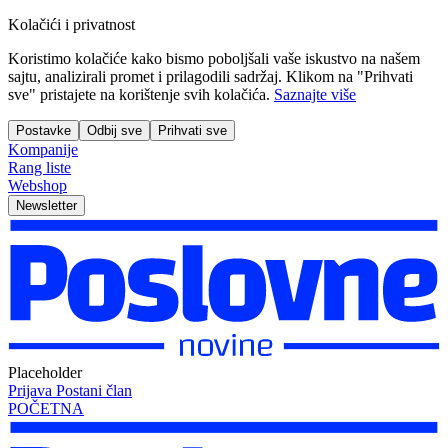
Kolačići i privatnost
Koristimo kolačiće kako bismo poboljšali vaše iskustvo na našem
sajtu, analizirali promet i prilagodili sadržaj. Klikom na "Prihvati
sve" pristajete na korištenje svih kolačića.
Saznajte više
Postavke
Odbij sve
Prihvati sve
Kompanije
Rang liste
Webshop
Newsletter
Placeholder
Prijava
Postani član
POČETNA