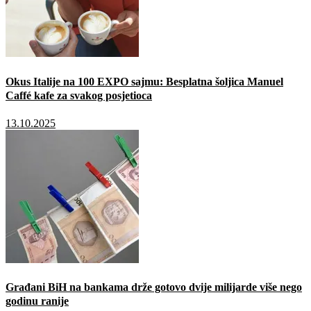
Okus Italije na 100 EXPO sajmu: Besplatna šoljica Manuel
Caffé kafe za svakog posjetioca
13.10.2025
Građani BiH na bankama drže gotovo dvije milijarde više nego
godinu ranije