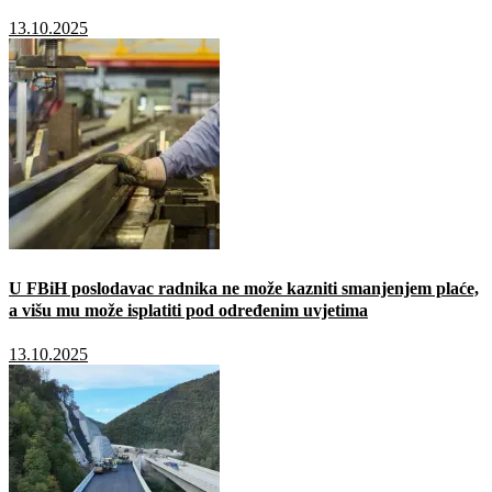
13.10.2025
U FBiH poslodavac radnika ne može kazniti smanjenjem plaće,
a višu mu može isplatiti pod određenim uvjetima
13.10.2025