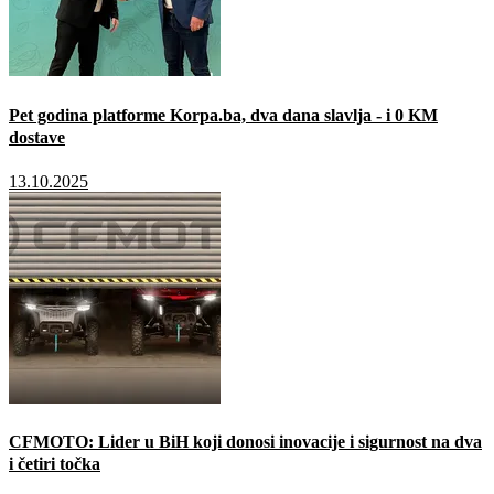
Pet godina platforme Korpa.ba, dva dana slavlja - i 0 KM
dostave
13.10.2025
CFMOTO: Lider u BiH koji donosi inovacije i sigurnost na dva
i četiri točka