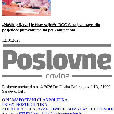
„Naših je 5, tvoj je čitav svijet“: BCC Sarajevo nagradio
posjetioce putovanjima na pet kontinenata
12.10.2025
Poslovne novine d.o.o. © 2026 Dr. Fetaha Bećirbegović 1B, 71000
Sarajevo, BiH
O NAMA
POSTANI ČLAN
POLITIKA
PRIVATNOSTI
POLITIKA
KOLAČIĆA
OGLAŠAVANJE
IMPRESSUM
NEWSLETTER
SHO
Redakcija:
033 974 886
|
info@poslovnenovine.ba