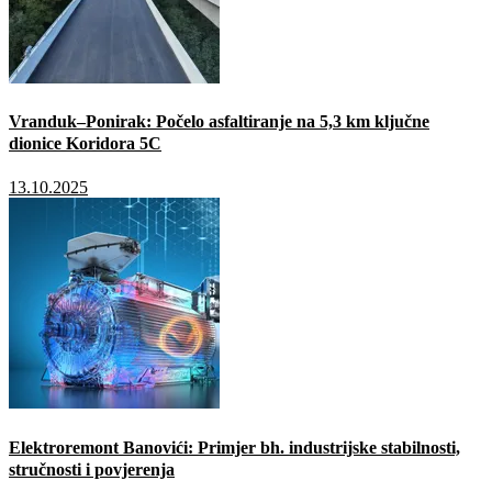
Vranduk–Ponirak: Počelo asfaltiranje na 5,3 km ključne
dionice Koridora 5C
13.10.2025
Elektroremont Banovići: Primjer bh. industrijske stabilnosti,
stručnosti i povjerenja