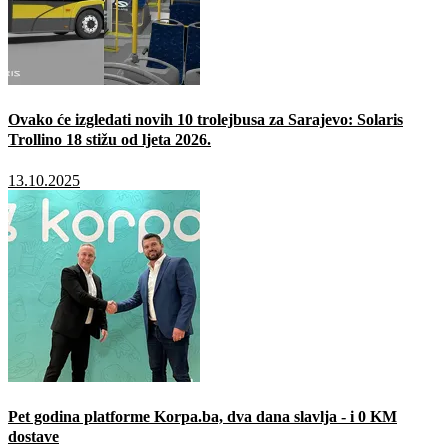
Ovako će izgledati novih 10 trolejbusa za Sarajevo: Solaris
Trollino 18 stižu od ljeta 2026.
13.10.2025
Pet godina platforme Korpa.ba, dva dana slavlja - i 0 KM
dostave