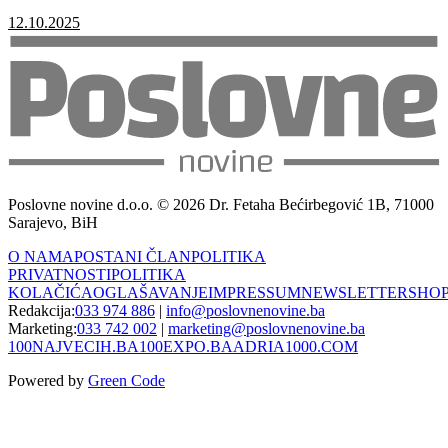
12.10.2025
Poslovne novine d.o.o. © 2026 Dr. Fetaha Bećirbegović 1B, 71000
Sarajevo, BiH
O NAMA
POSTANI ČLAN
POLITIKA
PRIVATNOSTI
POLITIKA
KOLAČIĆA
OGLAŠAVANJE
IMPRESSUM
NEWSLETTER
SHO
Redakcija:
033 974 886
|
info@poslovnenovine.ba
Marketing:
033 742 002
|
marketing@poslovnenovine.ba
100NAJVECIH.BA
100EXPO.BA
ADRIA1000.COM
Powered by
Green Code