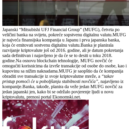
Japanski “Mitsubishi UFJ Financial Group” (MUFG), četvrta po
veličini banka na svijetu, pokreće sopstvenu digitalnu valutu.
MUFG
je najveća finansijska kompanija u Japanu i prva japanska banka,
koja će emitovati sostvenu digitalnu valutu.Banka je planirala
razvijanje kriptovalute još od 2016. godine, ali je datum pokretanja
sada definitivan i najavljeno je da će se to desiti u toku 2018.
godine.Na osnovu blockchain tehnologije, MUFG novčić će
omogućiti korisnicima da izvrše transakcije od osobe do osobe, kao i
kupovinu sa nižim naknadama.MUFG je saopštio da će kompanija
obraditi sve transakcije iz svoje kriptovalutne mreže, a
“takav
pristup pomoći će u poboljšanju stabilnosti novčića”
, najavljeno iz
kompanije.Banka, takođe, planira da veže jedan MUFG novčić za
jedan japanski jen, kako bi se održalo povjerenje ljudi u novu
kriptovalutu, prenosi portal Ekonomski.net.