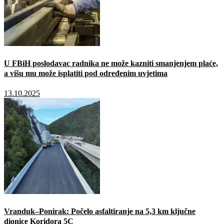
U FBiH poslodavac radnika ne može kazniti smanjenjem plaće,
a višu mu može isplatiti pod određenim uvjetima
13.10.2025
Vranduk–Ponirak: Počelo asfaltiranje na 5,3 km ključne
dionice Koridora 5C