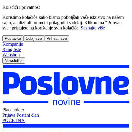
Kolačići i privatnost
Koristimo kolačiće kako bismo poboljšali vaše iskustvo na našem
sajtu, analizirali promet i prilagodili sadržaj. Klikom na "Prihvati
sve" pristajete na korištenje svih kolačića.
Saznajte više
Postavke
Odbij sve
Prihvati sve
Kompanije
Rang liste
Webshop
Newsletter
Placeholder
Prijava
Postani član
POČETNA