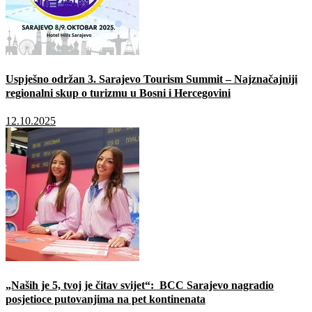
Uspješno održan 3. Sarajevo Tourism Summit – Najznačajniji
regionalni skup o turizmu u Bosni i Hercegovini
12.10.2025
„Naših je 5, tvoj je čitav svijet“: BCC Sarajevo nagradio
posjetioce putovanjima na pet kontinenata