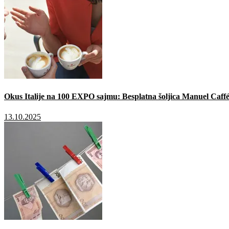
Okus Italije na 100 EXPO sajmu: Besplatna šoljica Manuel Caffé
13.10.2025