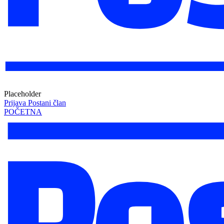
Placeholder
Prijava
Postani član
POČETNA