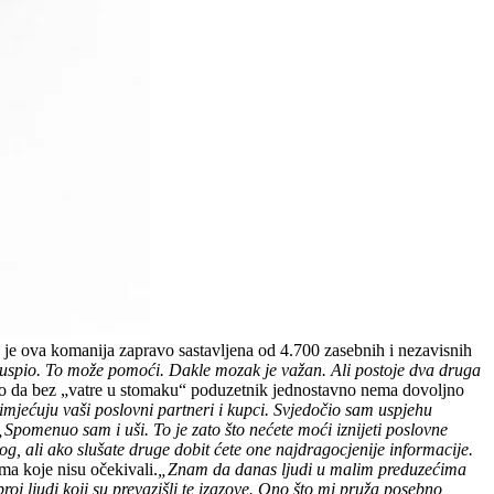
 je ova komanija zapravo sastavljena od 4.700 zasebnih i nezavisnih
 uspio. To može pomoći. Dakle mozak je važan. Ali postoje dva druga
io da bez „vatre u stomaku“ poduzetnik jednostavno nema dovoljno
imjećuju vaši poslovni partneri i kupci. Svjedočio sam uspjehu
„Spomenuo sam i uši. To je zato što nećete moći iznijeti poslovne
og, ali ako slušate druge dobit ćete one najdragocjenije informacije.
ma koje nisu očekivali.
„Znam da danas ljudi u malim preduzećima
j ljudi koji su prevazišli te izazove. Ono što mi pruža posebno