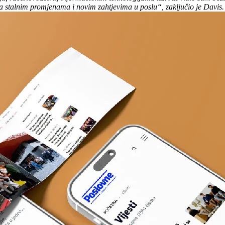
sa stalnim promjenama i novim zahtjevima u poslu“, zaključio je Davis.