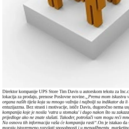
Direktor kompanije UPS Store Tim Davis u autorskom tekstu za Inc.co
lokacija za prodaju, prenose Poslovne novine.
„Prema mom iskustvu već
organa naših tijela koja su mnogo važnija i najbolji su indikator da li 
entuzijazma. Bez strasti i motivacije, ističe Davis, dugoročno nema us
kompanija koje je nosila 'vatra u stomaku' i dugo nakon što su zakaz
prijedloge ako ne znate slušati. Također, potrošači vam mogu reći mnog
Na osnovu tih informacija vaša će kompanija rasti“.
On je istakao da
moraju istovremeno razvijati sposobnosti i u menadžmentu, marketingu