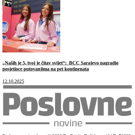
„Naših je 5, tvoj je čitav svijet“: BCC Sarajevo nagradio
posjetioce putovanjima na pet kontinenata
12.10.2025