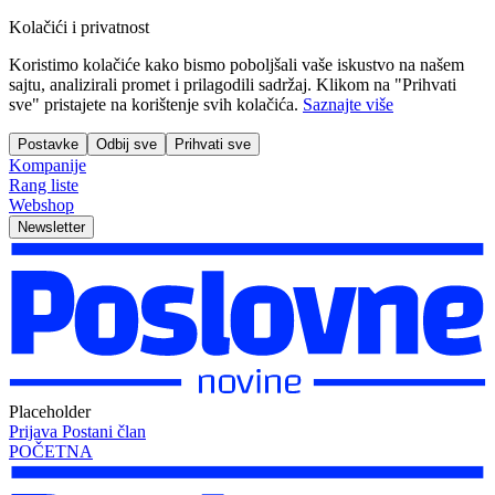
Kolačići i privatnost
Koristimo kolačiće kako bismo poboljšali vaše iskustvo na našem
sajtu, analizirali promet i prilagodili sadržaj. Klikom na "Prihvati
sve" pristajete na korištenje svih kolačića.
Saznajte više
Postavke
Odbij sve
Prihvati sve
Kompanije
Rang liste
Webshop
Newsletter
Placeholder
Prijava
Postani član
POČETNA