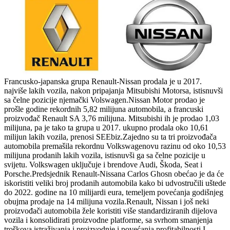
Francusko-japanska grupa Renault-Nissan prodala je u 2017.
najviše lakih vozila, nakon pripajanja Mitsubishi Motorsa, istisnuvši
sa čelne pozicije njemački Volswagen.Nissan Motor prodao je
prošle godine rekordnih 5,82 milijuna automobila, a francuski
proizvođač Renault SA 3,76 milijuna. Mitsubishi ih je prodao 1,03
milijuna, pa je tako ta grupa u 2017. ukupno prodala oko 10,61
milijun lakih vozila, prenosi SEEbiz.Zajedno su ta tri proizvođača
automobila premašila rekordnu Volkswagenovu razinu od oko 10,53
milijuna prodanih lakih vozila, istisnuvši ga sa čelne pozicije u
svijetu. Volkswagen uključuje i brendove Audi, Škoda, Seat i
Porsche.Predsjednik Renault-Nissana Carlos Ghosn obećao je da će
iskoristiti veliki broj prodanih automobila kako bi udvostručili uštede
do 2022. godine na 10 milijardi eura, temeljem povećanja godišnjeg
obujma prodaje na 14 milijuna vozila.Renault, Nissan i još neki
proizvođači automobila žele koristiti više standardiziranih dijelova
vozila i konsolidirati proizvodne platforme, sa svrhom smanjenja
troškova istraživanja i proizvodnje i povećanja profitabilnosti.I