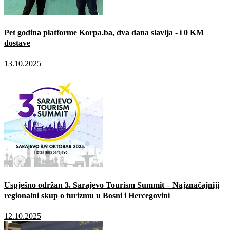
Pet godina platforme Korpa.ba, dva dana slavlja - i 0 KM
dostave
13.10.2025
Uspješno održan 3. Sarajevo Tourism Summit – Najznačajniji
regionalni skup o turizmu u Bosni i Hercegovini
12.10.2025