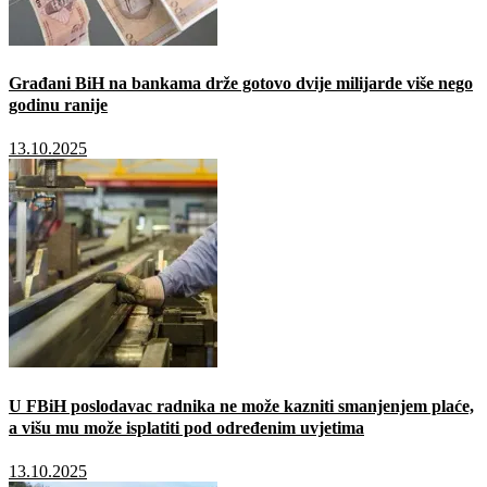
Građani BiH na bankama drže gotovo dvije milijarde više nego
godinu ranije
13.10.2025
U FBiH poslodavac radnika ne može kazniti smanjenjem plaće,
a višu mu može isplatiti pod određenim uvjetima
13.10.2025