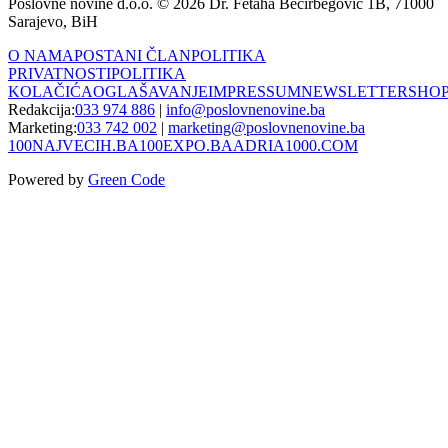
Poslovne novine d.o.o. © 2026 Dr. Fetaha Bećirbegović 1B, 71000
Sarajevo, BiH
O NAMA
POSTANI ČLAN
POLITIKA
PRIVATNOSTI
POLITIKA
KOLAČIĆA
OGLAŠAVANJE
IMPRESSUM
NEWSLETTER
SHO
Redakcija:
033 974 886
|
info@poslovnenovine.ba
Marketing:
033 742 002
|
marketing@poslovnenovine.ba
100NAJVECIH.BA
100EXPO.BA
ADRIA1000.COM
Powered by
Green Code