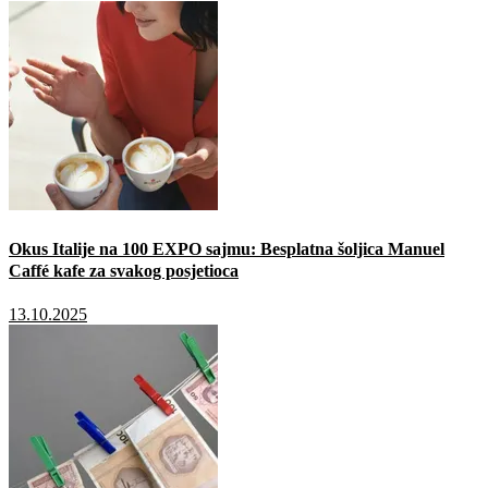
Okus Italije na 100 EXPO sajmu: Besplatna šoljica Manuel
Caffé kafe za svakog posjetioca
13.10.2025