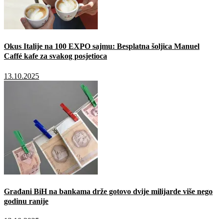
Okus Italije na 100 EXPO sajmu: Besplatna šoljica Manuel
Caffé kafe za svakog posjetioca
13.10.2025
Građani BiH na bankama drže gotovo dvije milijarde više nego
godinu ranije