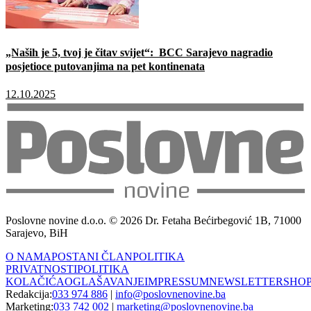
„Naših je 5, tvoj je čitav svijet“: BCC Sarajevo nagradio
posjetioce putovanjima na pet kontinenata
12.10.2025
Poslovne novine d.o.o. © 2026 Dr. Fetaha Bećirbegović 1B, 71000
Sarajevo, BiH
O NAMA
POSTANI ČLAN
POLITIKA
PRIVATNOSTI
POLITIKA
KOLAČIĆA
OGLAŠAVANJE
IMPRESSUM
NEWSLETTER
SHO
Redakcija:
033 974 886
|
info@poslovnenovine.ba
Marketing:
033 742 002
|
marketing@poslovnenovine.ba