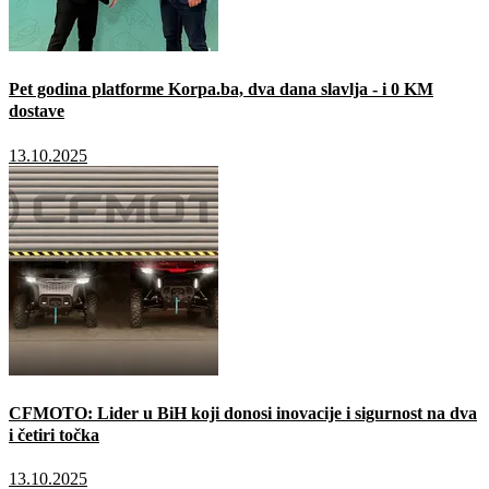
Pet godina platforme Korpa.ba, dva dana slavlja - i 0 KM
dostave
13.10.2025
CFMOTO: Lider u BiH koji donosi inovacije i sigurnost na dva
i četiri točka
13.10.2025