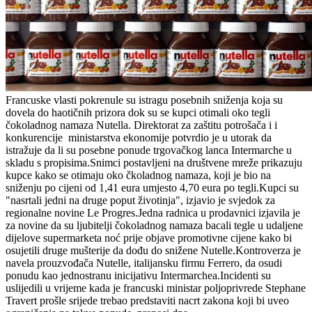
Francuske vlasti pokrenule su istragu posebnih sniženja koja su
dovela do haotičnih prizora dok su se kupci otimali oko tegli
čokoladnog namaza Nutella. Direktorat za zaštitu potrošača i i
konkurencije ministarstva ekonomije potvrdio je u utorak da
istražuje da li su posebne ponude trgovačkog lanca Intermarche u
skladu s propisima.Snimci postavljeni na društvene mreže prikazuju
kupce kako se otimaju oko čkoladnog namaza, koji je bio na
sniženju po cijeni od 1,41 eura umjesto 4,70 eura po tegli.Kupci su
"nasrtali jedni na druge poput životinja", izjavio je svjedok za
regionalne novine Le Progres.Jedna radnica u prodavnici izjavila je
za novine da su ljubitelji čokoladnog namaza bacali tegle u udaljene
dijelove supermarketa noć prije objave promotivne cijene kako bi
osujetili druge mušterije da dođu do snižene Nutelle.Kontroverza je
navela prouzvođača Nutelle, italijansku firmu Ferrero, da osudi
ponudu kao jednostranu inicijativu Intermarchea.Incidenti su
uslijedili u vrijeme kada je francuski ministar poljoprivrede Stephane
Travert prošle srijede trebao predstaviti nacrt zakona koji bi uveo