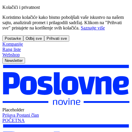
Kolačići i privatnost
Koristimo kolačiće kako bismo poboljšali vaše iskustvo na našem
sajtu, analizirali promet i prilagodili sadržaj. Klikom na "Prihvati
sve" pristajete na korištenje svih kolačića.
Saznajte više
Postavke
Odbij sve
Prihvati sve
Kompanije
Rang liste
Webshop
Newsletter
Placeholder
Prijava
Postani član
POČETNA