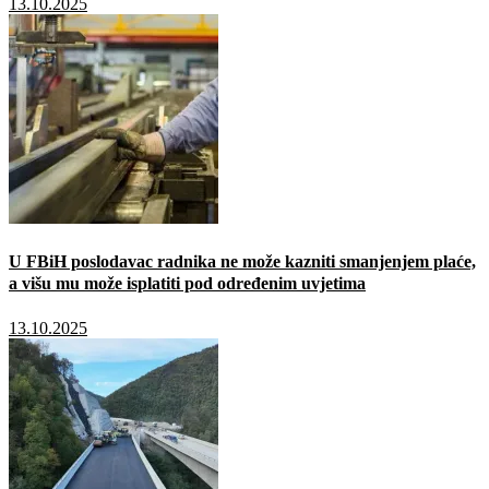
13.10.2025
U FBiH poslodavac radnika ne može kazniti smanjenjem plaće,
a višu mu može isplatiti pod određenim uvjetima
13.10.2025