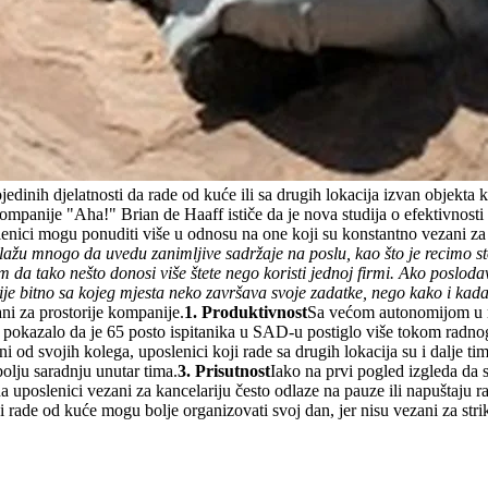
inih djelatnosti da rade od kuće ili sa drugih lokacija izvan objekta
ompanije "Aha!" Brian de Haaff ističe da je nova studija o efektivnost
lenici mogu ponuditi više u odnosu na one koji su konstantno vezani za i
žu mnogo da uvedu zanimljive sadržaje na poslu, kao što je recimo sto
 da tako nešto donosi više štete nego koristi jednoj firmi. Ako posloda
Nije bitno sa kojeg mjesta neko završava svoje zadatke, nego kako i kad
ani za prostorije kompanije.
1. Produktivnost
Sa većom autonomijom u ra
e je pokazalo da je 65 posto ispitanika u SAD-u postiglo više tokom radn
ni od svojih kolega, uposlenici koji rade sa drugih lokacija su i dalje tim
lju saradnju unutar tima.
3. Prisutnost
Iako na prvi pogled izgleda da s
 uposlenici vezani za kancelariju često odlaze na pauze ili napuštaju 
ji rade od kuće mogu bolje organizovati svoj dan, jer nisu vezani za st