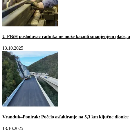
U FBiH poslodavac radnika ne može kazniti smanjenjem plaće, a 
13.10.2025
Vranduk–Ponirak: Počelo asfaltiranje na 5,3 km ključne dionic
13.10.2025