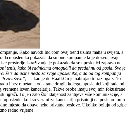
 kompanije. Kako navodi Inc.com ovaj trend uzima maha u svijetu, a
i rada uposlenika pokazala da su one kompanije koje dozvoljavaju
ste prostorije.Istraživanje je pokazalo da se uposlenici zapravo ne
ni tenis, kako bi radnicima omogućili da predahnu od posla. Sve je
vci žele da učine nešto za svoje uposlenike, a da od tog kompanija
a ih završava“
, istakao je de Haaff.On je nabrojao tri razloga zašto
du i bez ometanja od strane drugih kolega, uposlenici koji rade od
og vremena izvan kancelarije. Takve osobe imaju svoj mir, fokusirane
ski igrači. To je i zato što udaljenost zahtijeva više komunikacije, a
u uposlenici koji su vezani za kancelariju prisutniji na poslu od onih
radno mjesto da obave neke privatne poslove. Ukoliko boluju od gripe
riktno radno vrijeme.