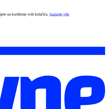
jete na korištenje svih kolačića.
Saznajte više