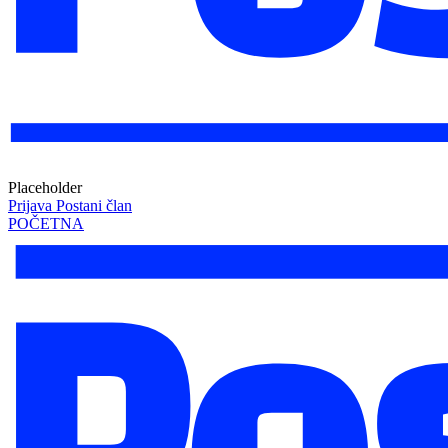
Placeholder
Prijava
Postani član
POČETNA