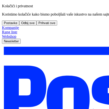
Kolačići i privatnost
Koristimo kolačiće kako bismo poboljšali vaše iskustvo na našem sajtu, 
Postavke
Odbij sve
Prihvati sve
Kompanije
Rang liste
Webshop
Newsletter