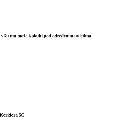
višu mu može isplatiti pod određenim uvjetima
e Koridora 5C