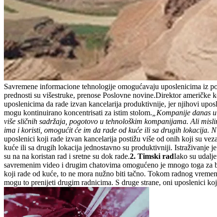
Savremene informacione tehnologije omogućavaju uposlenicima iz pojed
prednosti su višestruke, prenose Poslovne novine.Direktor američke k
uposlenicima da rade izvan kancelarija produktivnije, jer njihovi upos
mogu kontinuirano koncentrisati za istim stolom.
„Kompanije danas ula
više sličnih sadržaja, pogotovo u tehnološkim kompanijama. Ali mislim
ima i koristi, omogućit će im da rade od kuće ili sa drugih lokacija. 
uposlenici koji rade izvan kancelarija postižu više od onih koji su vez
kuće ili sa drugih lokacija jednostavno su produktivniji. Istraživanj
su na na koristan rad i sretne su dok rade.
2. Timski rad
Iako su udalje
savremenim video i drugim chatovima omogućeno je mnogo toga za bo
koji rade od kuće, to ne mora nužno biti tačno. Tokom radnog vremena
mogu to prenijeti drugim radnicima. S druge strane, oni uposlenici ko