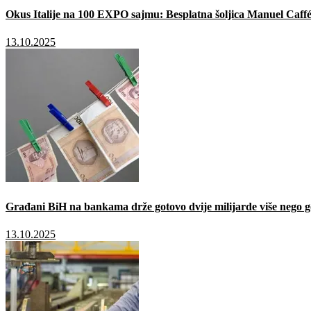
Okus Italije na 100 EXPO sajmu: Besplatna šoljica Manuel Caffé
13.10.2025
Građani BiH na bankama drže gotovo dvije milijarde više nego g
13.10.2025