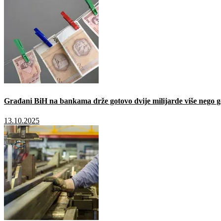
Građani BiH na bankama drže gotovo dvije milijarde više nego g
13.10.2025