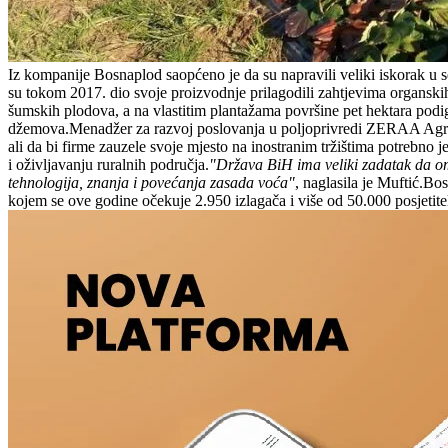
Iz kompanije Bosnaplod saopćeno je da su napravili veliki iskorak u
su tokom 2017. dio svoje proizvodnje prilagodili zahtjevima organskih 
šumskih plodova, a na vlastitim plantažama površine pet hektara podi
džemova.Menadžer za razvoj poslovanja u poljoprivredi ZERAA Agric
ali da bi firme zauzele svoje mjesto na inostranim tržištima potrebno 
i oživljavanju ruralnih područja.
"Država BiH ima veliki zadatak da omo
tehnologija, znanja i povećanja zasada voća"
, naglasila je Muftić.B
kojem se ove godine očekuje 2.950 izlagača i više od 50.000 posjetitel