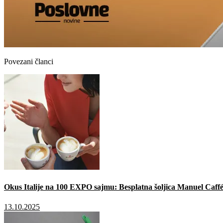
Povezani članci
Okus Italije na 100 EXPO sajmu: Besplatna šoljica Manuel Caffé
13.10.2025