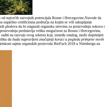
an od najvećih razvojnih potencijala Bosne i Hercegovine.Navode da
u uspješno certificirana područja na kojim se vrši sakupljanje
kih plodova da bi osigurali organsku sirovinu za proizvodnju sokova i
roizvodnja predstavlja veliku mogućnost za Bosnu i Hercegovinu,
 raditi na razvoju ovog sektora koji, između ostalog, može doprinijeti
iliku da budu napravljeni značajniji koraci u pogledu primjene novih
 svjetskom sajmu organskih proizvoda BioFach 2018 u Nürnbergu na