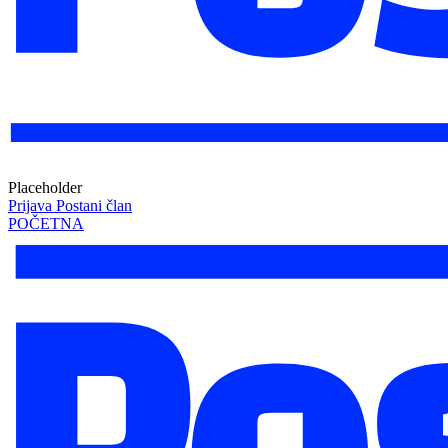
Placeholder
Prijava
Postani član
POČETNA