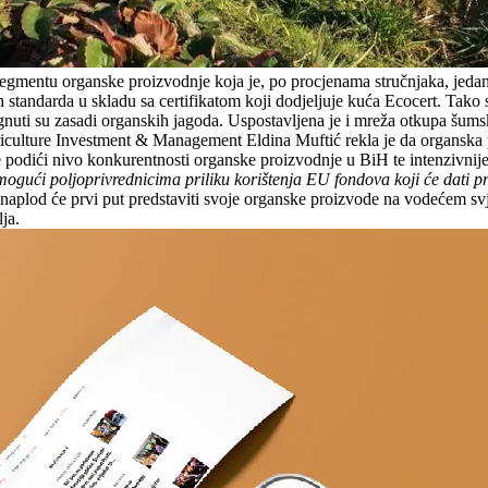
 segmentu organske proizvodnje koja je, po procjenama stručnjaka, jed
standarda u skladu sa certifikatom koji dodjeljuje kuća Ecocert. Tako s
gnuti su zasadi organskih jagoda. Uspostavljena je i mreža otkupa šums
ulture Investment & Management Eldina Muftić rekla je da organska p
je podići nivo konkurentnosti organske proizvodnje u BiH te intenzivnije
gući poljoprivrednicima priliku korištenja EU fondova koji će dati pr
osnaplod će prvi put predstaviti svoje organske proizvode na vodećem
ja.