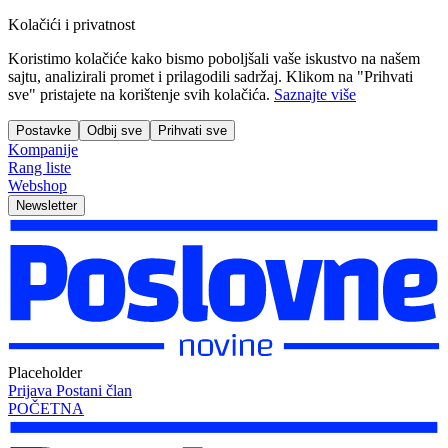
Kolačići i privatnost
Koristimo kolačiće kako bismo poboljšali vaše iskustvo na našem
sajtu, analizirali promet i prilagodili sadržaj. Klikom na "Prihvati
sve" pristajete na korištenje svih kolačića.
Saznajte više
Postavke
Odbij sve
Prihvati sve
Kompanije
Rang liste
Webshop
Newsletter
Placeholder
Prijava
Postani član
POČETNA