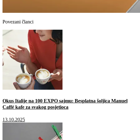
Povezani članci
Okus Italije na 100 EXPO sajmu: Besplatna šoljica Manuel
Caffé kafe za svakog posjetioca
13.10.2025