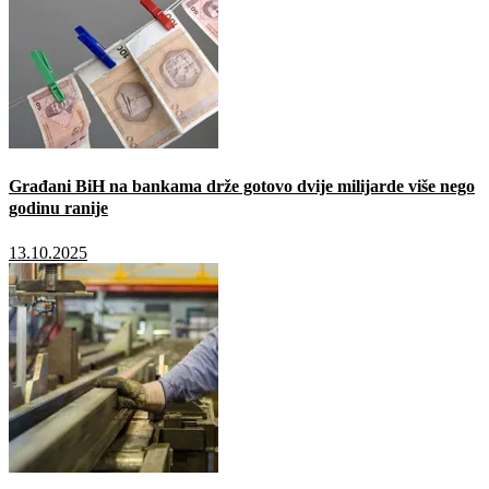
Građani BiH na bankama drže gotovo dvije milijarde više nego
godinu ranije
13.10.2025