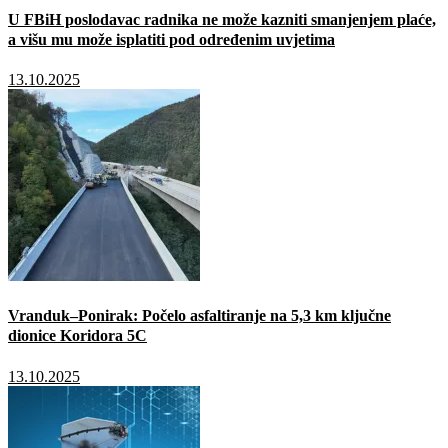
U FBiH poslodavac radnika ne može kazniti smanjenjem plaće,
a višu mu može isplatiti pod određenim uvjetima
13.10.2025
Vranduk–Ponirak: Počelo asfaltiranje na 5,3 km ključne
dionice Koridora 5C
13.10.2025