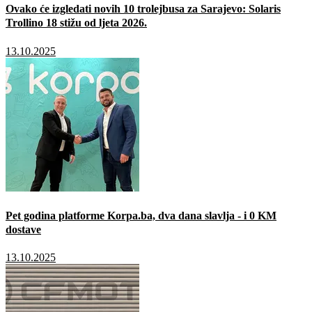
Ovako će izgledati novih 10 trolejbusa za Sarajevo: Solaris
Trollino 18 stižu od ljeta 2026.
13.10.2025
Pet godina platforme Korpa.ba, dva dana slavlja - i 0 KM
dostave
13.10.2025