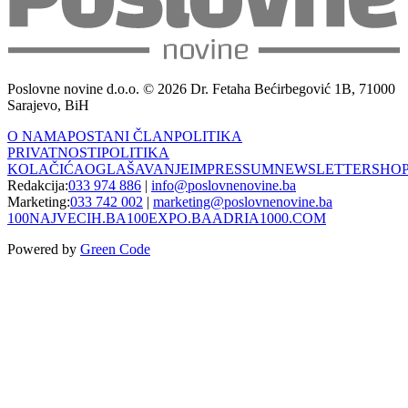
Poslovne novine d.o.o. © 2026 Dr. Fetaha Bećirbegović 1B, 71000
Sarajevo, BiH
O NAMA
POSTANI ČLAN
POLITIKA
PRIVATNOSTI
POLITIKA
KOLAČIĆA
OGLAŠAVANJE
IMPRESSUM
NEWSLETTER
SHO
Redakcija:
033 974 886
|
info@poslovnenovine.ba
Marketing:
033 742 002
|
marketing@poslovnenovine.ba
100NAJVECIH.BA
100EXPO.BA
ADRIA1000.COM
Powered by
Green Code