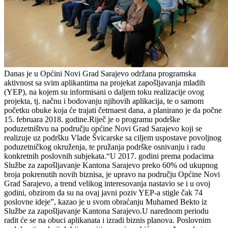
Danas je u Općini Novi Grad Sarajevo održana programska
aktivnost sa svim aplikantima na projekat zapošljavanja mladih
(YEP), na kojem su informisani o daljem toku realizacije ovog
projekta, tj. načnu i bodovanju njihovih aplikacija, te o samom
početku obuke koja će trajati četrnaest dana, a planirano je da počne
15. februara 2018. godine.Riječ je o programu podrške
poduzetništvu na području općine Novi Grad Sarajevo koji se
realizuje uz podršku Vlade Švicarske sa ciljem uspostave povoljnog
poduzetničkog okruženja, te pružanja podrške osnivanju i radu
konkretnih poslovnih subjekata.“U 2017. godini prema podacima
Službe za zapošljavanje Kantona Sarajevo preko 60% od ukupnog
broja pokrenutih novih biznisa, je upravo na području Općine Novi
Grad Sarajevo, a trend velikog interesovanja nastavio se i u ovoj
godini, obzirom da su na ovaj javni poziv YEP-a stigle čak 74
poslovne ideje”, kazao je u svom obraćanju Muhamed Bekto iz
Službe za zapošljavanje Kantona Sarajevo.U narednom periodu
radit će se na obuci aplikanata i izradi biznis planova. Poslovnim