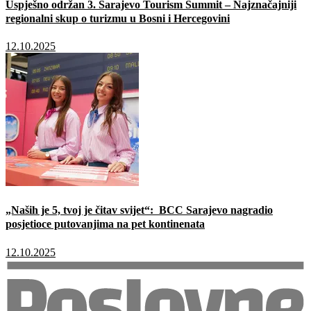
Uspješno održan 3. Sarajevo Tourism Summit – Najznačajniji
regionalni skup o turizmu u Bosni i Hercegovini
12.10.2025
„Naših je 5, tvoj je čitav svijet“: BCC Sarajevo nagradio
posjetioce putovanjima na pet kontinenata
12.10.2025