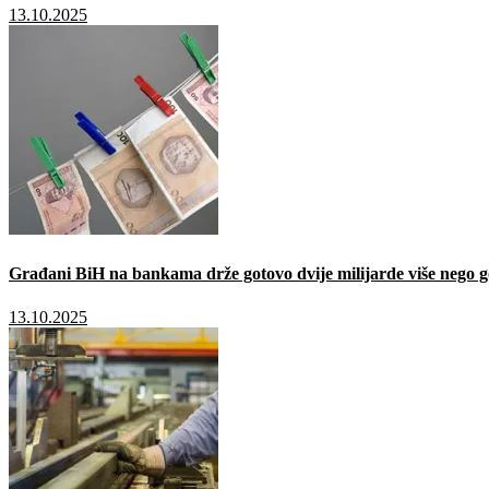
13.10.2025
Građani BiH na bankama drže gotovo dvije milijarde više nego g
13.10.2025