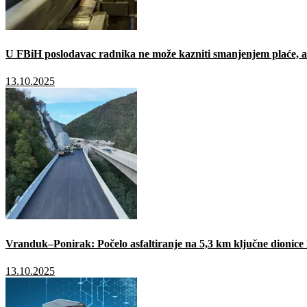
U FBiH poslodavac radnika ne može kazniti smanjenjem plaće, a 
13.10.2025
Vranduk–Ponirak: Počelo asfaltiranje na 5,3 km ključne dionic
13.10.2025