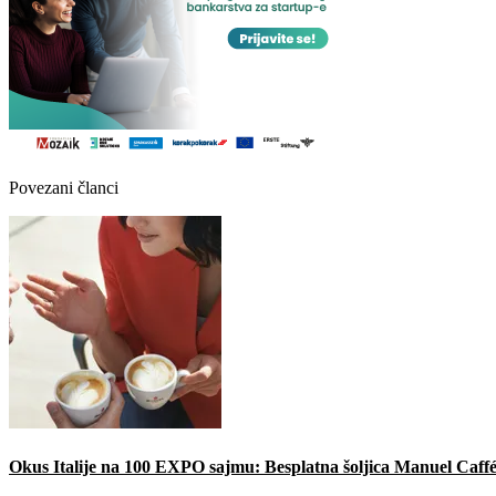
Povezani članci
Okus Italije na 100 EXPO sajmu: Besplatna šoljica Manuel Caffé