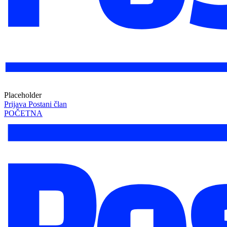
Placeholder
Prijava
Postani član
POČETNA