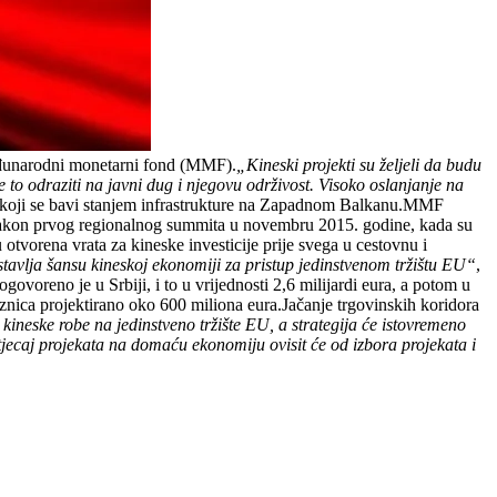
 Međunarodni monetarni fond (MMF).
„Kineski projekti su željeli da budu
 to odraziti na javni dug i njegovu održivost. Visoko oslanjanje na
koji se bavi stanjem infrastrukture na Zapadnom Balkanu.MMF
o nakon prvog regionalnog summita u novembru 2015. godine, kada su
otvorena vrata za kineske investicije prije svega u cestovnu i
avlja šansu kineskoj ekonomiji za pristup jedinstvenom tržištu EU“
,
oreno je u Srbiji, i to u vrijednosti 2,6 milijardi eura, a potom u
znica projektirano oko 600 miliona eura.Jačanje trgovinskih koridora
z kineske robe na jedinstveno tržište EU, a strategija će istovremeno
tjecaj projekata na domaću ekonomiju ovisit će od izbora projekata i