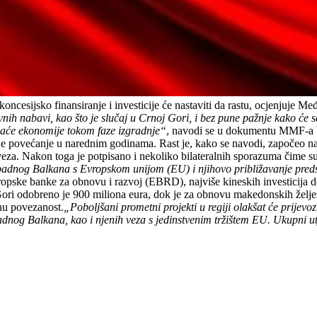
 koncesijsko finansiranje i investicije će nastaviti da rastu, ocjenjuje
nih nabavi, kao što je slučaj u Crnoj Gori, i bez pune pažnje kako će se
maće ekonomije tokom faze izgradnje“
, navodi se u dokumentu MMF-a 
daljnje povećanje u narednim godinama. Rast je, kako se navodi, započe
eza. Nakon toga je potpisano i nekoliko bilateralnih sporazuma čime su 
adnog Balkana s Evropskom unijom (EU) i njihovo približavanje predst
ke banke za obnovu i razvoj (EBRD), najviše kineskih investicija dogov
Gori odobreno je 900 miliona eura, dok je za obnovu makedonskih želje
lnu povezanost.
„Poboljšani prometni projekti u regiji olakšat će prijevo
padnog Balkana, kao i njenih veza s jedinstvenim tržištem EU. Ukupni u