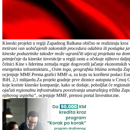
Kineski projekti u regiji Zapadnog Balkana obično se realiziraju kroz
tretirani van uobičajenih zakonskih procedura odabira ili postupka jav
kineske poduzetnike također može ograničiti utjecaj projekata na do
primjećuje da kineske investicije u regiji rastu a očekuje njihovo 
čelnici Kine s liderima zemalja regije dogovorili jačanje ekonomskih v
energetsku infrastrukturu.
„Osim toga, geografska blizina zemalja Zap
ocjenjuje MMF.Prema grafici MMF-a, za koju su korišteni podaci Europs
BiH, 2,1 milijardu.Za projekt gradnje prve dionice autoputa u Crnoj 
koje koriste kineske kompanije, kako se dodaje, poboljšat će regiona
ojačati regionalnu infrastrukturu povezivanja unutrašnjeg tržišta Za
njihovog uspjeha“
, ocjenjuje MMF, prenosi portal Investitor.me.