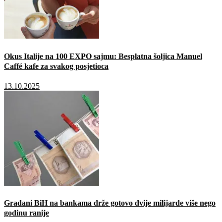
Okus Italije na 100 EXPO sajmu: Besplatna šoljica Manuel
Caffé kafe za svakog posjetioca
13.10.2025
Građani BiH na bankama drže gotovo dvije milijarde više nego
godinu ranije