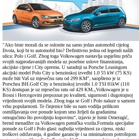
"Ako biste morali da se oslonite na samo jedan automobil cijelog
života, koji bi to automobil bio? Definitivno jedna od legendi naših
ulica: Polo i Golf. Zbog toga Volkswagen nastavlja uspješnu priču
svojih najprodavanijih modela uz posebne uslove finansiranja,
akcijske cijene i City opremu. U saradnji sa Porsche Leasingom
akcijski model Polo City u benzinskoj izvedbi 1.0 55 kW (75 KS)
može biti Vaš uz mjesečnu ratu od 299 KM", saopšteno je iz
Porschea BH.Golf City u benzinskoj izvedbi 1.0 TSI 81kW (110
KS) dostupan je uz mjesečnu ratu od 429 KM.„Volkswagen je u
Bosni i Hercegovini prepoznat po kvaliteti, sigurnosti i dugotrajnoj
vrijednosti svojih modela. Zbog toga se Golf i Polo nalaze u samom
vrhu popularnosti. Te činjenice bile su nam vodilja prilikom
osmišljavanja ove ponude kojom smo željeli da građanima
omogućimo što povoljniju kupovinu“, izjavio je Ismir Omeragić,
brend menadžer za Volkswagen putnička vozila.Formula specijalne
ponude za Golf i Polo glasi: najbolja vrijednost za cijenu, niski
troškovi održavanja, 4 godine garancije i sa minimalnom potrošnjom