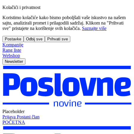
Kolačići i privatnost
Koristimo kolačiće kako bismo poboljšali vaše iskustvo na našem
sajtu, analizirali promet i prilagodili sadržaj. Klikom na "Prihvati
sve" pristajete na korištenje svih kolačića.
Saznajte više
Postavke
Odbij sve
Prihvati sve
Kompanije
Rang liste
Webshop
Newsletter
Placeholder
Prijava
Postani član
POČETNA