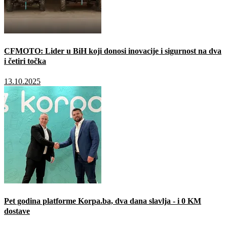
CFMOTO: Lider u BiH koji donosi inovacije i sigurnost na dva
i četiri točka
13.10.2025
Pet godina platforme Korpa.ba, dva dana slavlja - i 0 KM
dostave