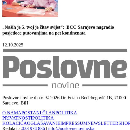
„Naših je 5, tvoj je čitav svijet“: BCC Sarajevo nagradio
posjetioce putovanjima na pet kontinenata
12.10.2025
Poslovne novine d.o.o. © 2026 Dr. Fetaha Bećirbegović 1B, 71000
Sarajevo, BiH
O NAMA
POSTANI ČLAN
POLITIKA
PRIVATNOSTI
POLITIKA
KOLAČIĆA
OGLAŠAVANJE
IMPRESSUM
NEWSLETTER
SHO
Redakcija:
033 974 886
|
info@poslovnenovine.ba