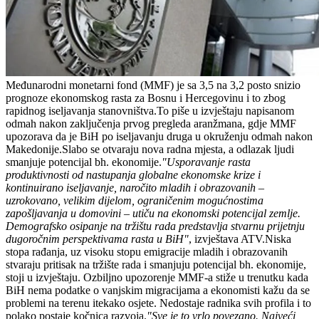
Međunarodni monetarni fond (MMF) je sa 3,5 na 3,2 posto snizio
prognoze ekonomskog rasta za Bosnu i Hercegovinu i to zbog
rapidnog iseljavanja stanovništva.To piše u izvještaju napisanom
odmah nakon zaključenja prvog pregleda aranžmana, gdje MMF
upozorava da je BiH po iseljavanju druga u okruženju odmah nakon
Makedonije.Slabo se otvaraju nova radna mjesta, a odlazak ljudi
smanjuje potencijal bh. ekonomije.
"Usporavanje rasta
produktivnosti od nastupanja globalne ekonomske krize i
kontinuirano iseljavanje, naročito mladih i obrazovanih –
uzrokovano, velikim dijelom, ograničenim mogućnostima
zapošljavanja u domovini – utiču na ekonomski potencijal zemlje.
Demografsko osipanje na tržištu rada predstavlja stvarnu prijetnju
dugoročnim perspektivama rasta u BiH"
, izvještava ATV.Niska
stopa rađanja, uz visoku stopu emigracije mladih i obrazovanih
stvaraju pritisak na tržište rada i smanjuju potencijal bh. ekonomije,
stoji u izvještaju. Ozbiljno upozorenje MMF-a stiže u trenutku kada
BiH nema podatke o vanjskim migracijama a ekonomisti kažu da se
problemi na terenu itekako osjete. Nedostaje radnika svih profila i to
polako postaje kočnica razvoja.
"Sve je to vrlo povezano. Najveći