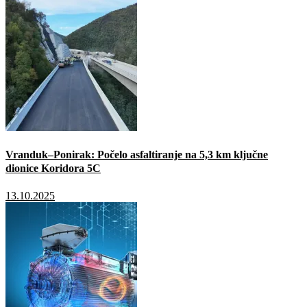
Vranduk–Ponirak: Počelo asfaltiranje na 5,3 km ključne
dionice Koridora 5C
13.10.2025