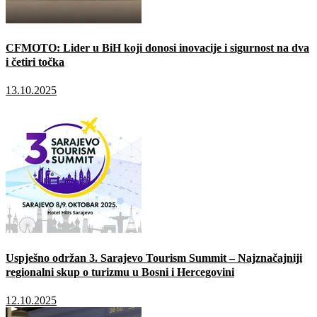
CFMOTO: Lider u BiH koji donosi inovacije i sigurnost na dva
i četiri točka
13.10.2025
Uspješno održan 3. Sarajevo Tourism Summit – Najznačajniji
regionalni skup o turizmu u Bosni i Hercegovini
12.10.2025