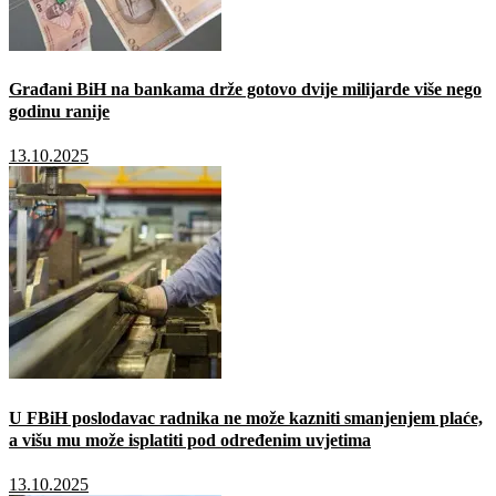
Građani BiH na bankama drže gotovo dvije milijarde više nego
godinu ranije
13.10.2025
U FBiH poslodavac radnika ne može kazniti smanjenjem plaće,
a višu mu može isplatiti pod određenim uvjetima
13.10.2025