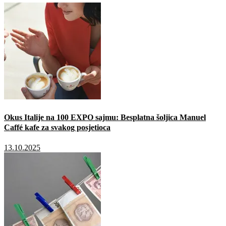
Okus Italije na 100 EXPO sajmu: Besplatna šoljica Manuel
Caffé kafe za svakog posjetioca
13.10.2025