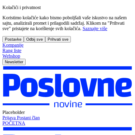
Kolačići i privatnost
Koristimo kolačiće kako bismo poboljšali vaše iskustvo na našem
sajtu, analizirali promet i prilagodili sadržaj. Klikom na "Prihvati
sve" pristajete na korištenje svih kolačića.
Saznajte više
Postavke
Odbij sve
Prihvati sve
Kompanije
Rang liste
Webshop
Newsletter
Placeholder
Prijava
Postani član
POČETNA