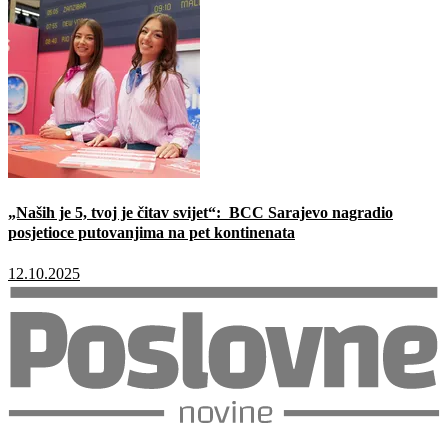
„Naših je 5, tvoj je čitav svijet“: BCC Sarajevo nagradio
posjetioce putovanjima na pet kontinenata
12.10.2025