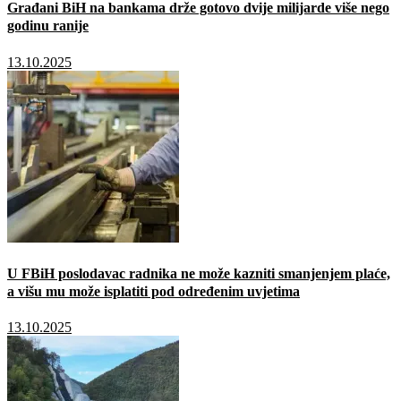
Građani BiH na bankama drže gotovo dvije milijarde više nego
godinu ranije
13.10.2025
U FBiH poslodavac radnika ne može kazniti smanjenjem plaće,
a višu mu može isplatiti pod određenim uvjetima
13.10.2025