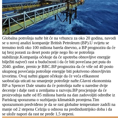
Globalna potrošnja nafte bit će na vrhuncu za oko 20 godina, navodi
se u novoj analizi kompanije British Petroleum (BP).U svijetu se
trenutno troši oko 100 miliona barela dnevno, a BP prognozira da će
taj broj porasti za deset posto prije nego što se potrošnja
stabilizuje.Kompanija očekuje da će upotreba obnovljive energije
bilježiti najveći rast u budućnosti i da će biti povećana pet puta do
2040. godine, prenio je BBC.BP prognozira da će više od 40 posto
ukupnog povećanja potrošnje energije biti pokriveno obnovljivim
izvorima. Ovaj naftni gigant očekuje da će veća efikasnost
saobraćaja uticati na smanjenje potrošnje nafte.Glavni ekonomista
BP-a Spencer Dale smatra da će potrošnja nafte u naredne dvije
decenije i dalje rasti u zemljama u razvoju.BP procjenjuje da će
proizvodnja nafte od 85 miliona barela na dan zadovoljiti odredbe iz
Pariskog sporazuma o suzbijanju klimatskih promjena.Tim
sporazumom predviđeno je da se rast globalne temperature zadrži na
manje od 2 stepena Celzija u odnosu na predindustrijsko doba i da
se ulože napori da rast ne pređe 1,5 stepeni.