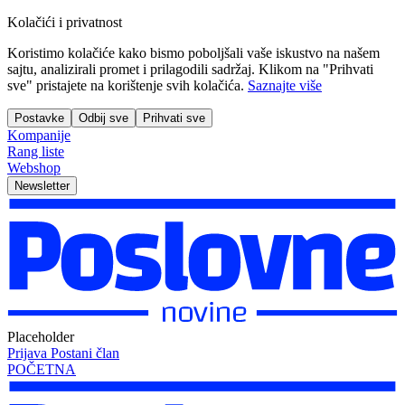
Kolačići i privatnost
Koristimo kolačiće kako bismo poboljšali vaše iskustvo na našem
sajtu, analizirali promet i prilagodili sadržaj. Klikom na "Prihvati
sve" pristajete na korištenje svih kolačića.
Saznajte više
Postavke
Odbij sve
Prihvati sve
Kompanije
Rang liste
Webshop
Newsletter
Placeholder
Prijava
Postani član
POČETNA