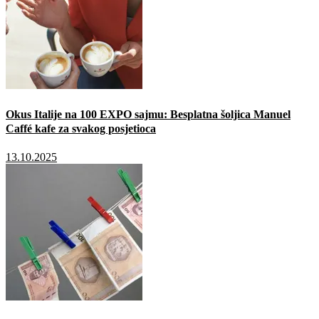
Okus Italije na 100 EXPO sajmu: Besplatna šoljica Manuel
Caffé kafe za svakog posjetioca
13.10.2025