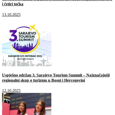
i četiri točka
13.10.2025
Uspješno održan 3. Sarajevo Tourism Summit – Najznačajniji
regionalni skup o turizmu u Bosni i Hercegovini
12.10.2025