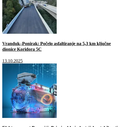
Vranduk–Ponirak: Počelo asfaltiranje na 5,3 km ključne
dionice Koridora 5C
13.10.2025