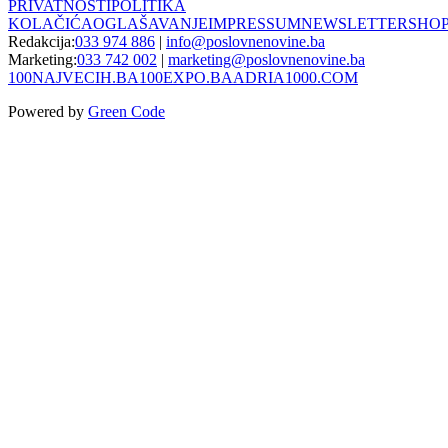
PRIVATNOSTI
POLITIKA
KOLAČIĆA
OGLAŠAVANJE
IMPRESSUM
NEWSLETTER
SHO
Redakcija:
033 974 886
|
info@poslovnenovine.ba
Marketing:
033 742 002
|
marketing@poslovnenovine.ba
100NAJVECIH.BA
100EXPO.BA
ADRIA1000.COM
Powered by
Green Code