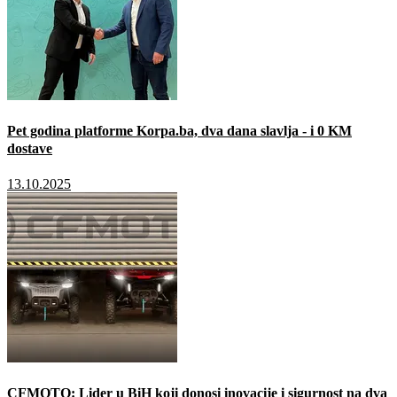
Pet godina platforme Korpa.ba, dva dana slavlja - i 0 KM
dostave
13.10.2025
CFMOTO: Lider u BiH koji donosi inovacije i sigurnost na dva