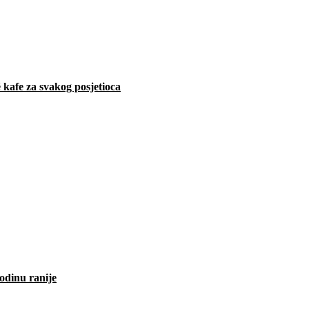
 kafe za svakog posjetioca
odinu ranije