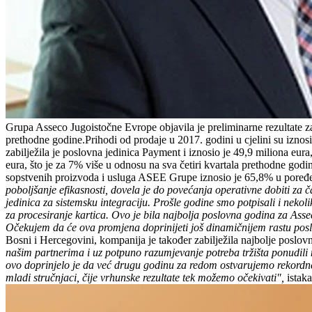
Grupa Asseco Jugoistočne Evrope objavila je preliminarne rezultate za
prethodne godine.Prihodi od prodaje u 2017. godini u cjelini su iznos
zabilježila je poslovna jedinica Payment i iznosio je 49,9 miliona eur
eura, što je za 7% više u odnosu na sva četiri kvartala prethodne god
sopstvenih proizvoda i usluga ASEE Grupe iznosio je 65,8% u poređe
poboljšanje efikasnosti, dovela je do povećanja operativne dobiti za
jedinica za sistemsku integraciju. Prošle godine smo potpisali i neko
za procesiranje kartica. Ovo je bila najbolja poslovna godina za A
Očekujem da će ova promjena doprinijeti još dinamičnijem rastu pos
Bosni i Hercegovini, kompanija je također zabilježila najbolje poslovne 
našim partnerima i uz potpuno razumjevanje potreba tržišta ponudili n
ovo doprinjelo je da već drugu godinu za redom ostvarujemo rekordne
mladi stručnjaci, čije vrhunske rezultate tek možemo očekivati",
istak