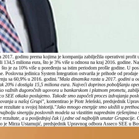
 2017. godinu prema kojima je kompanija zabilježila operativni profit 
ili 134,5 miliona eura, što je 3% više u odnosu na kraj 2016. godine. 
a, što je za 10% više u poređenju sa istim periodom prošle godine. U pos
ine. Poslovna jedinica System Integration ostvarila je prihode od proda
nju sa 60,9% u 2016. godini.
"Mala dinamika rasta u 2017. godini u od
 čak 20% i dostigla 15,5 miliona eura. Najveći doprinos poboljšanju op
liko važnih dugoročnih ugovora u bankarskom i platnom prometu, zabilježi
sseco SEE otkako poslujemo. Takođe smo započeli proces izdvajanja p
lovanja u našoj Grupi",
komentirao je Piotr Jeleński, predsjednik Upr
rezultate u svojoj historiji.
"Jako mnogo energije smo uložili u prethodn
ajbolju sinergiju poslovnih modela sa vlastitim naprednim rješenjima s
 rezultate, a u posljednjoj čak i j,edne od najboljih unutar Grupacij
ao je Mirza Ustamujić, predsjednik Upravnog odbora Asseco SEE u Bos