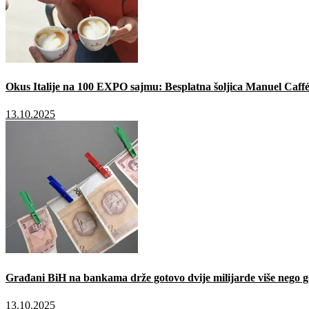
Okus Italije na 100 EXPO sajmu: Besplatna šoljica Manuel Caffé
13.10.2025
Građani BiH na bankama drže gotovo dvije milijarde više nego g
13.10.2025