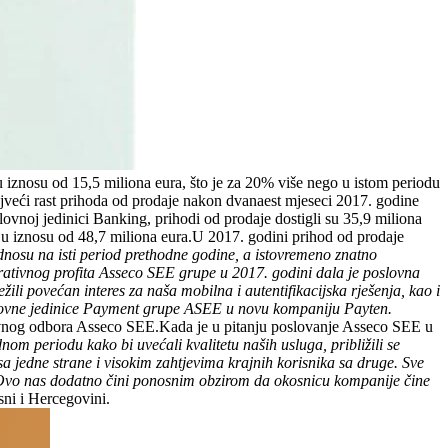
u iznosu od 15,5 miliona eura, što je za 20% više nego u istom periodu
Najveći rast prihoda od prodaje nakon dvanaest mjeseci 2017. godine
lovnoj jedinici Banking, prihodi od prodaje dostigli su 35,9 miliona
je u iznosu od 48,7 miliona eura.U 2017. godini prihod od prodaje
nosu na isti period prethodne godine, a istovremeno znatno
erativnog profita Asseco SEE grupe u 2017. godini dala je poslovna
li povećan interes za naša mobilna i autentifikacijska rješenja, kao i
oslovne jedinice Payment grupe ASEE u novu kompaniju Payten.
avnog odbora Asseco SEE.Kada je u pitanju poslovanje Asseco SEE u
om periodu kako bi uvećali kvalitetu naših usluga, približili se
a jedne strane i visokim zahtjevima krajnih korisnika sa druge. Sve
e. Ovo nas dodatno čini ponosnim obzirom da okosnicu kompanije čine
ni i Hercegovini.