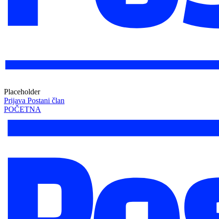
Placeholder
Prijava
Postani član
POČETNA