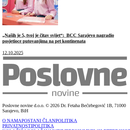
„Naših je 5, tvoj je čitav svijet“: BCC Sarajevo nagradio
posjetioce putovanjima na pet kontinenata
12.10.2025
Poslovne novine d.o.o. © 2026 Dr. Fetaha Bećirbegović 1B, 71000
Sarajevo, BiH
O NAMA
POSTANI ČLAN
POLITIKA
PRIVATNOSTI
POLITIKA