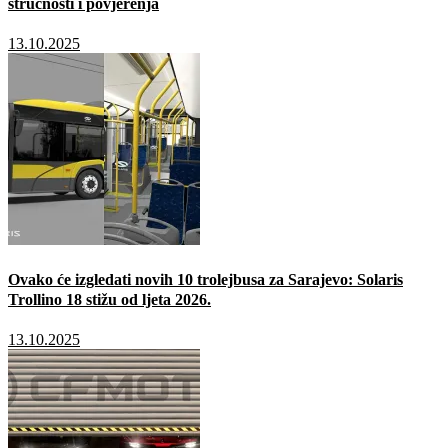
stručnosti i povjerenja
13.10.2025
Ovako će izgledati novih 10 trolejbusa za Sarajevo: Solaris
Trollino 18 stižu od ljeta 2026.
13.10.2025