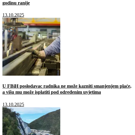
godinu ranije
13.10.2025
U FBiH poslodavac radnika ne može kazniti smanjenjem plaće,
a višu mu može isplatiti pod određenim uvjetima
13.10.2025