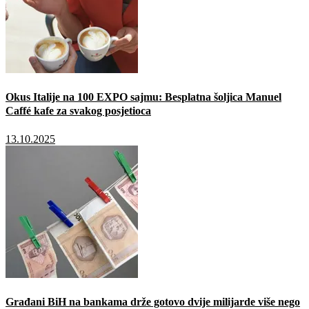
Okus Italije na 100 EXPO sajmu: Besplatna šoljica Manuel
Caffé kafe za svakog posjetioca
13.10.2025
Građani BiH na bankama drže gotovo dvije milijarde više nego