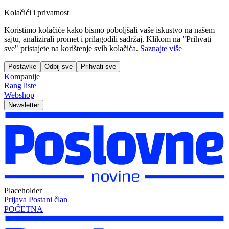
Kolačići i privatnost
Koristimo kolačiće kako bismo poboljšali vaše iskustvo na našem
sajtu, analizirali promet i prilagodili sadržaj. Klikom na "Prihvati
sve" pristajete na korištenje svih kolačića.
Saznajte više
Postavke
Odbij sve
Prihvati sve
Kompanije
Rang liste
Webshop
Newsletter
Placeholder
Prijava
Postani član
POČETNA