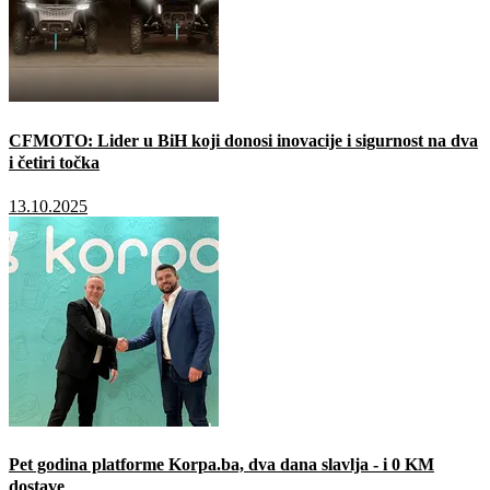
CFMOTO: Lider u BiH koji donosi inovacije i sigurnost na dva
i četiri točka
13.10.2025
Pet godina platforme Korpa.ba, dva dana slavlja - i 0 KM
dostave