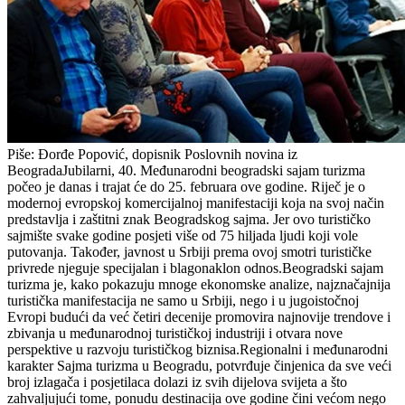
Piše: Đorđe Popović, dopisnik Poslovnih novina iz
BeogradaJubilarni, 40. Međunarodni beogradski sajam turizma
počeo je danas i trajat će do 25. februara ove godine. Riječ je o
modernoj evropskoj komercijalnoj manifestaciji koja na svoj način
predstavlja i zaštitni znak Beogradskog sajma. Jer ovo turističko
sajmište svake godine posjeti više od 75 hiljada ljudi koji vole
putovanja. Također, javnost u Srbiji prema ovoj smotri turističke
privrede njeguje specijalan i blagonaklon odnos.Beogradski sajam
turizma je, kako pokazuju mnoge ekonomske analize, najznačajnija
turistička manifestacija ne samo u Srbiji, nego i u jugoistočnoj
Evropi budući da već četiri decenije promovira najnovije trendove i
zbivanja u međunarodnoj turističkoj industriji i otvara nove
perspektive u razvoju turističkog biznisa.Regionalni i međunarodni
karakter Sajma turizma u Beogradu, potvrđuje činjenica da sve veći
broj izlagača i posjetilaca dolazi iz svih dijelova svijeta a što
zahvaljujući tome, ponudu destinacija ove godine čini većom nego