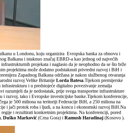
 Balkanu u Londonu, koju organizira Evropska banka za obnovu i
adnog Balkana i istaknuo značaj EBRD-a kao jednog od najvećih
 infrastrukturnih projekata i naglasio da je neophodno da se što brže
tnim projektima može dodatno podstaknuti privredni razvoj i BiH i
ija premijera Zapadnog Balkana održana je nakon službenog otvaranja
arodni razvoj Velike Britanije
Lorda Batesa
.Tijekom premijerske
 infrastrukturu i u predstojeće digitalno povezivanje zemalja
i razumjeli da je nedostatak, prije svega transportne infrastrukture
i razvoj, tako i Evropske investicijske banke.
Tijekom konferencije,
ga je 500 miliona na teritoriji Federacije BiH, a 250 miliona na
ije i jači protok roba i ljudi, a na koncu i ekonomski razvoj BiH.Na
regije i rezultirati konkretnim projektima. Na konferenciji, pored
),
Duško Marković
(Crna Gora) i
Ramush Haradinaj
(Kosovo ).