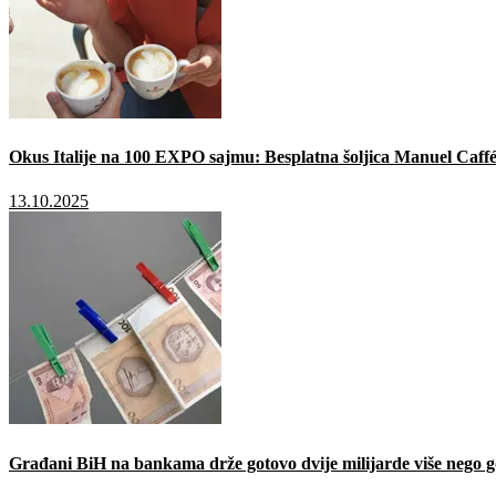
Okus Italije na 100 EXPO sajmu: Besplatna šoljica Manuel Caffé
13.10.2025
Građani BiH na bankama drže gotovo dvije milijarde više nego g