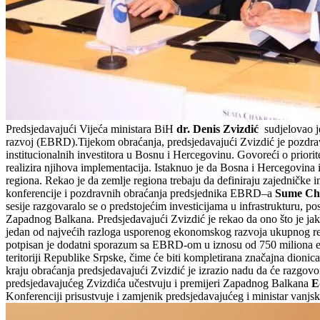
Predsjedavajući Vijeća ministara BiH
dr. Denis Zvizdić
sudjelovao je
razvoj (EBRD).Tijekom obraćanja, predsjedavajući Zvizdić je pozdrav
institucionalnih investitora u Bosnu i Hercegovinu. Govoreći o priorit
realizira njihova implementacija. Istaknuo je da Bosna i Hercegovina 
regiona. Rekao je da zemlje regiona trebaju da definiraju zajedničke
konferencije i pozdravnih obraćanja predsjednika EBRD–a
Sume Cha
sesije razgovaralo se o predstojećim investicijama u infrastrukturu, p
Zapadnog Balkana. Predsjedavajući Zvizdić je rekao da ono što je jako 
jedan od najvećih razloga usporenog ekonomskog razvoja ukupnog regi
potpisan je dodatni sporazum sa EBRD-om u iznosu od 750 miliona eura
teritoriji Republike Srpske, čime će biti kompletirana značajna dionic
kraju obraćanja predsjedavajući Zvizdić je izrazio nadu da će razgovor
predsjedavajućeg Zvizdića učestvuju i premijeri Zapadnog Balkana
E
Konferenciji prisustvuje i zamjenik predsjedavajućeg i ministar van