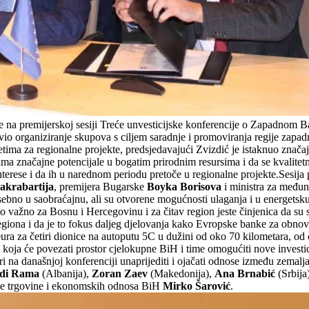
 na premijerskoj sesiji Treće unvesticijske konferencije o Zapadnom
io organiziranje skupova s ciljem saradnje i promoviranja regije zap
etima za regionalne projekte, predsjedavajući Zvizdić je istaknuo značaj
ima značajne potencijale u bogatim prirodnim resursima i da se kvalite
 interese i da ih u narednom periodu pretoče u regionalne projekte.Ses
krabartija
, premijera Bugarske
Boyka Borisova
i ministra za međun
osebno u saobraćajnu, ali su otvorene mogućnosti ulaganja i u energetsku
važno za Bosnu i Hercegovinu i za čitav region jeste činjenica da su sv
ona i da je to fokus daljeg djelovanja kako Evropske banke za obnovu 
 za četiri dionice na autoputu 5C u dužini od oko 70 kilometara, od če
a koja će povezati prostor cjelokupne BiH i time omogućiti nove investic
i na današnjoj konferenciji unaprijediti i ojačati odnose između zemalja 
di Rama
(Albanija),
Zoran Zaev
(Makedonija),
Ana Brnabić
(Srbija
jske trgovine i ekonomskih odnosa BiH
Mirko Šarović
.