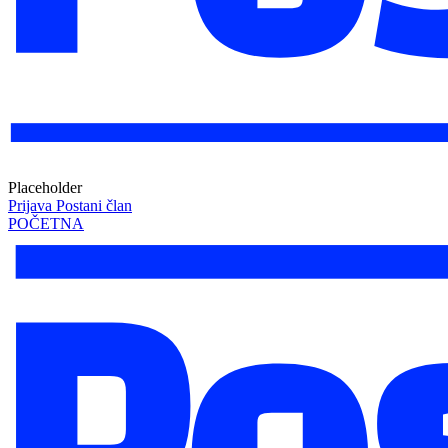
Placeholder
Prijava
Postani član
POČETNA