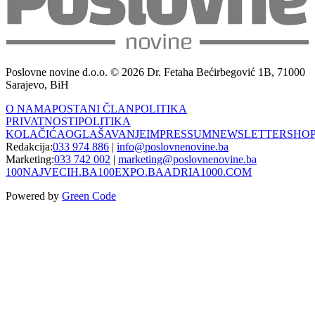
Poslovne novine d.o.o. © 2026 Dr. Fetaha Bećirbegović 1B, 71000
Sarajevo, BiH
O NAMA
POSTANI ČLAN
POLITIKA
PRIVATNOSTI
POLITIKA
KOLAČIĆA
OGLAŠAVANJE
IMPRESSUM
NEWSLETTER
SHO
Redakcija:
033 974 886
|
info@poslovnenovine.ba
Marketing:
033 742 002
|
marketing@poslovnenovine.ba
100NAJVECIH.BA
100EXPO.BA
ADRIA1000.COM
Powered by
Green Code