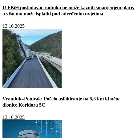
U FBiH poslodavac radnika ne može kazniti smanjenjem plaće,
a višu mu može isplatiti pod određenim uvjetima
13.10.2025
Vranduk–Ponirak: Počelo asfaltiranje na 5,3 km ključne
dionice Koridora 5C
13.10.2025