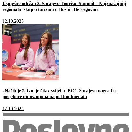
Uspješno održan 3. Sarajevo Tourism Summit – Najznačajniji
regionalni skup o turizmu u Bosni i Hercegovini
12.10.2025
„Naših je 5, tvoj je čitav svijet“: BCC Sarajevo nagradio
posjetioce putovanjima na pet kontinenata
12.10.2025