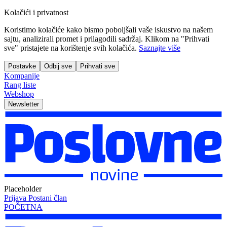
Kolačići i privatnost
Koristimo kolačiće kako bismo poboljšali vaše iskustvo na našem
sajtu, analizirali promet i prilagodili sadržaj. Klikom na "Prihvati
sve" pristajete na korištenje svih kolačića.
Saznajte više
Postavke
Odbij sve
Prihvati sve
Kompanije
Rang liste
Webshop
Newsletter
Placeholder
Prijava
Postani član
POČETNA