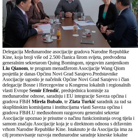
Delegacija Međunarodne asocijacije gradova Narodne Republike
Kine, koja broji više od 2.500 članica širom svijeta, predvođena
generalnim sekretarom Quing Bomingom, njegovim zamjenikom
Liu Qianom
, te program menadžerom Asocijacije Wang Qiom
posjetila je danas Općinu Novi Grad Sarajevo.Predstavnike
Asocijacije ugostio je načelnik Općine Novi Grad Sarajevo i član
delegacije Bosne i Hercegovine u Kongresu lokalnih i regionalnih
vlasti Evrope
Semir Efendić
, predsjednica komisije za
međunarodne odnose, saradnju i EU integracije Saveza općina i
gradova FBiH
Mirela Bubalo
, te
Zlata Turkić
saradnik za rad sa
skupštinskim komisijama i institucijama vlasti Saveza općina i
gradova FBiH.U međusobnom razgovoru generalni sekretar
Asocijacije upoznao je prisutne o načinu funkcioniranja ovog tijela i
samom značaju Asocijacije koja je u direktnom odnosu s državnim
vrhom Narodne Republike Kine. Istaknuto je da Asocijacija ima za
cilj promovisanje razvoja međunarodne saradnje kineske lokalne