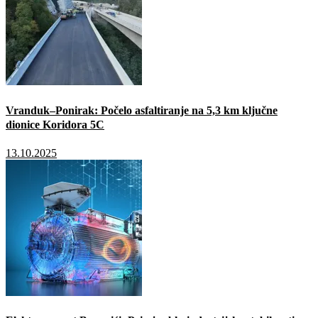
Vranduk–Ponirak: Počelo asfaltiranje na 5,3 km ključne
dionice Koridora 5C
13.10.2025