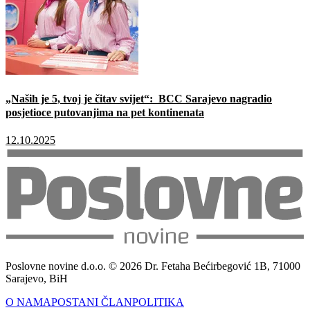
„Naših je 5, tvoj je čitav svijet“: BCC Sarajevo nagradio
posjetioce putovanjima na pet kontinenata
12.10.2025
Poslovne novine d.o.o. © 2026 Dr. Fetaha Bećirbegović 1B, 71000
Sarajevo, BiH
O NAMA
POSTANI ČLAN
POLITIKA