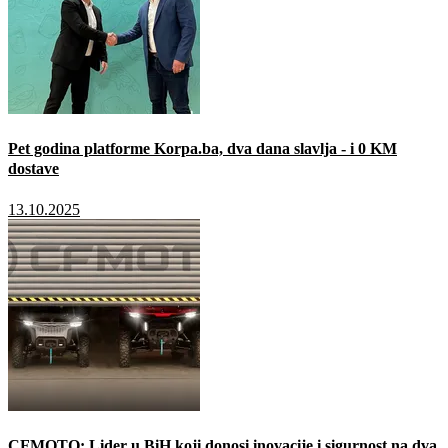
Pet godina platforme Korpa.ba, dva dana slavlja - i 0 KM
dostave
13.10.2025
CFMOTO: Lider u BiH koji donosi inovacije i sigurnost na dva