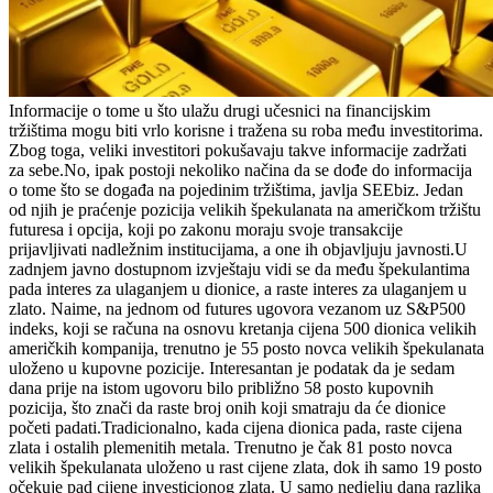
Informacije o tome u što ulažu drugi učesnici na financijskim
tržištima mogu biti vrlo korisne i tražena su roba među investitorima.
Zbog toga, veliki investitori pokušavaju takve informacije zadržati
za sebe.No, ipak postoji nekoliko načina da se dođe do informacija
o tome što se događa na pojedinim tržištima, javlja SEEbiz. Jedan
od njih je praćenje pozicija velikih špekulanata na američkom tržištu
futuresa i opcija, koji po zakonu moraju svoje transakcije
prijavljivati nadležnim institucijama, a one ih objavljuju javnosti.U
zadnjem javno dostupnom izvještaju vidi se da među špekulantima
pada interes za ulaganjem u dionice, a raste interes za ulaganjem u
zlato. Naime, na jednom od futures ugovora vezanom uz S&P500
indeks, koji se računa na osnovu kretanja cijena 500 dionica velikih
američkih kompanija, trenutno je 55 posto novca velikih špekulanata
uloženo u kupovne pozicije. Interesantan je podatak da je sedam
dana prije na istom ugovoru bilo približno 58 posto kupovnih
pozicija, što znači da raste broj onih koji smatraju da će dionice
početi padati.Tradicionalno, kada cijena dionica pada, raste cijena
zlata i ostalih plemenitih metala. Trenutno je čak 81 posto novca
velikih špekulanata uloženo u rast cijene zlata, dok ih samo 19 posto
očekuje pad cijene investicionog zlata. U samo nedjelju dana razlika