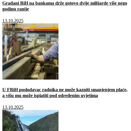
Građani BiH na bankama drže gotovo dvije milijarde više nego
godinu ranije
13.10.2025
U FBiH poslodavac radnika ne može kazniti smanjenjem plaće,
a višu mu može isplatiti pod određenim uvjetima
13.10.2025