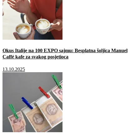
Okus Italije na 100 EXPO sajmu: Besplatna šoljica Manuel
Caffé kafe za svakog posjetioca
13.10.2025