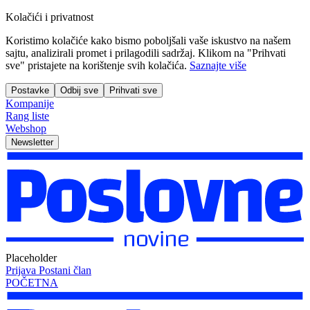
Kolačići i privatnost
Koristimo kolačiće kako bismo poboljšali vaše iskustvo na našem
sajtu, analizirali promet i prilagodili sadržaj. Klikom na "Prihvati
sve" pristajete na korištenje svih kolačića.
Saznajte više
Postavke
Odbij sve
Prihvati sve
Kompanije
Rang liste
Webshop
Newsletter
Placeholder
Prijava
Postani član
POČETNA