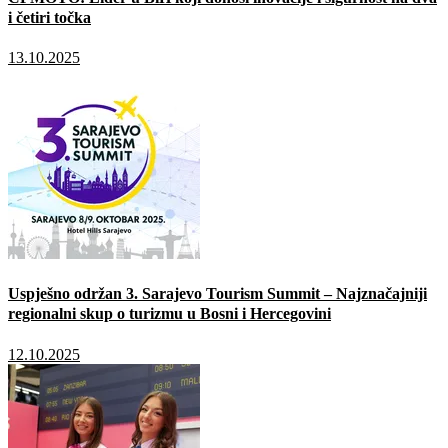
i četiri točka
13.10.2025
Uspješno održan 3. Sarajevo Tourism Summit – Najznačajniji
regionalni skup o turizmu u Bosni i Hercegovini
12.10.2025