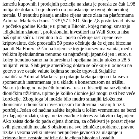
između kupovnih i prodajnih pozicija na zlatu je porasla za čak 1,98
milijarde dolara. To je dovelo do porasta cijene ovog plemenitog
metala. U trenutku pisanja analize cijena unce zlata na platformama
Admiral Marketsa iznosi 1339,57 USD, što je 2,8 posto iznad nivoa
s početka godine.Kada je u pitanju Bitcoin, kojeg mnogi smatraju
„digitalnim zlatom“, profesionalni investitori na Wall Streetu nisu
baš optimistični. Trenutno ih 41 posto očekuje rast cijene ove
kriptovalute, dok preostalih 59 posto očekuje da će cijena bitcoina
padati.Na Forex tržištu na kojem se trguje kursevima valuta, među
velikim špekulantima trenutno su najtraženiji japanski jen i euro, u
kojeg trenutno samo na futuresima i opcijama imaju uloženo 28,5
milijardi eura. Slabljenje američkog dolara se očekuje u odnosu na
gotovo sve ostale valute kojima se može trgovati.Stajalište
analitičara Admiral Marketsa po pitanju kretanja cijena i kurseva
spomenutih instrumenata je u skladu s konsenzusom na tržištu.
Nakon jednog od najvećih trendova rasta u historiji na razvijenim
dioničkim tržištima, upitno je koliko dionice još mogu rasti bez veće
korekcije. Zbog toga bi možda bilo mudro smanjiti izloženost
dionicama i dioničkim investicijskim fondovima i smanjiti rizik
portfelja.Jedan od načina zaštite kapitala u lošim vremenima na berzi
je ulaganje u zlato, stoga ne iznenađuje interes za takvim ulaganjem.
Ako zaista dođe do pada cijena dionica, za očekivati je porast cijene
svih plemenitih metala.S obzirom na sve tehničke probleme, pravne
rizike i veoma veliki interes neupućene javnosti za ulaganje u
kriptovalute, postoje indicije da je cijena bitcoina i ostalih