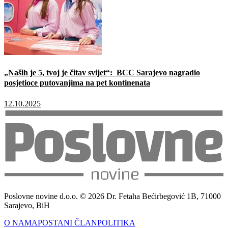
„Naših je 5, tvoj je čitav svijet“: BCC Sarajevo nagradio
posjetioce putovanjima na pet kontinenata
12.10.2025
Poslovne novine d.o.o. © 2026 Dr. Fetaha Bećirbegović 1B, 71000
Sarajevo, BiH
O NAMA
POSTANI ČLAN
POLITIKA