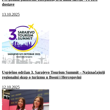
dostave
13.10.2025
Uspješno održan 3. Sarajevo Tourism Summit – Najznačajniji
regionalni skup o turizmu u Bosni i Hercegovini
12.10.2025