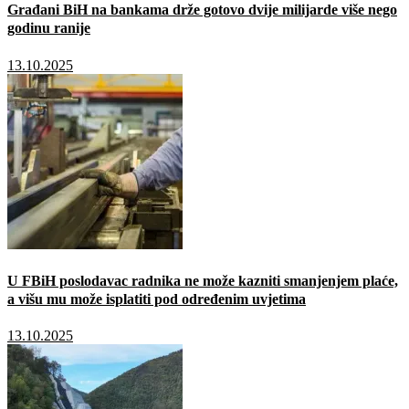
Građani BiH na bankama drže gotovo dvije milijarde više nego
godinu ranije
13.10.2025
U FBiH poslodavac radnika ne može kazniti smanjenjem plaće,
a višu mu može isplatiti pod određenim uvjetima
13.10.2025