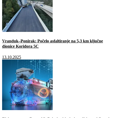
Vranduk–Ponirak: Počelo asfaltiranje na 5,3 km ključne
dionice Koridora 5C
13.10.2025