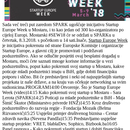
Sada već treći put zaredom SPARK ugošćuje inicijativu Startup
Europe Week u Mostaru, i to kao jedan od 300 ko-organizatora po
cijeloj Europi. Mostarski #SEW18 će se održati u SPARKu u
četvrtak, 8.3.2018. s početkom u 14 sati.Inače,
Startup Europe Week
je inicijativa pokrenuta od strane Europske Komisije i organizacije
Startup Europe, a glavni cilj je promovirati i podržavati
poduzetništvo. Ako se odlučite posjetiti ovaj besplatni događaj u
Mostaru, moći ćete saznati mnoge korisne informacije u vezi
poduzetništva, poput kako pokrenuti svoj startup u Mostaru, kakve
poticaje mladi poduzetnici imaju u BiH, gdje dobiti financijsku
potporu i slično. Bit će predstavljeni i neki od najuspješnijih startup
projekata iz naše države, a na kraju vas očekuje networking sa svim
sudionicima.PROGRAM14:00 Otvorenje. Što je Startup Europe
Week (video)14:15 Kako pokrenuti svoj startup u Mostaru - Sara
Lerota (SPARK)14:25 Poticaji za mlade poduzetnike u BiH - Maja
Šimić Škutor (Ministarstvo privrede HNŽ)14:55 Kroz društveno
poduzetništvo do razvoja regije - Fondacija Mozaik (Belma
Rizvanović)15:25 Uspješni primjer društvenog biznisa - Centar
zdravih navika (Nevena Pandža)15:35 Predstavljamo uspješne
startup projekte: VRET, blablaDev, Sophico, Bizbook.ba16:05
Panel rasprava - Kako pokrenuti vlastiti startup i dobiti financijsku