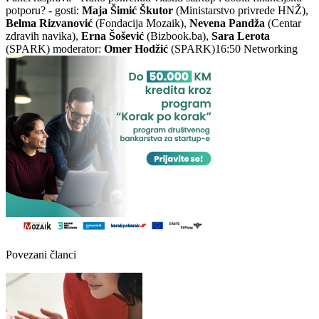
potporu? - gosti:
Maja Šimić
Škutor
(Ministarstvo privrede HNŽ),
Belma Rizvanović
(Fondacija Mozaik),
Nevena Pandža
(Centar
zdravih navika),
Erna Šošević
(Bizbook.ba),
Sara Lerota
(SPARK) moderator:
Omer Hodžić
(SPARK)16:50 Networking
Povezani članci