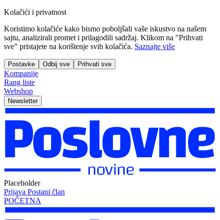
Kolačići i privatnost
Koristimo kolačiće kako bismo poboljšali vaše iskustvo na našem
sajtu, analizirali promet i prilagodili sadržaj. Klikom na "Prihvati
sve" pristajete na korištenje svih kolačića.
Saznajte više
Postavke
Odbij sve
Prihvati sve
Kompanije
Rang liste
Webshop
Newsletter
Placeholder
Prijava
Postani član
POČETNA