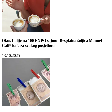
Okus Italije na 100 EXPO sajmu: Besplatna šoljica Manuel
Caffé kafe za svakog posjetioca
13.10.2025