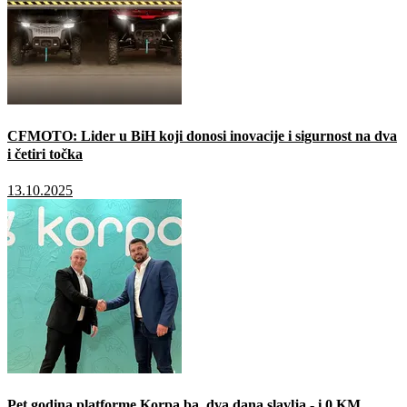
CFMOTO: Lider u BiH koji donosi inovacije i sigurnost na dva
i četiri točka
13.10.2025
Pet godina platforme Korpa.ba, dva dana slavlja - i 0 KM