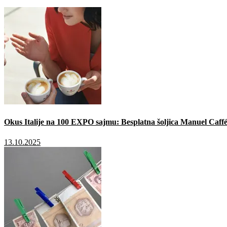
Okus Italije na 100 EXPO sajmu: Besplatna šoljica Manuel Caffé
13.10.2025