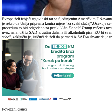
Evropa želi izbjeći trgovinski rat sa Sjedinjenim Američkim Državama
je rekao da Unija priprema kontra mjere "za svaki slučaj“.Očekuje se
procedura to biti odgođeno za petak.
"Ako Donald Trump večeras uvede
uvoz narandži iz SAD-a, zatim duhana ili alkoholnih pića. EU bi se mog
sebe"
, zaključio je, ističući da želi da partneri iz SAD-a shvate da je 
Povezani članci