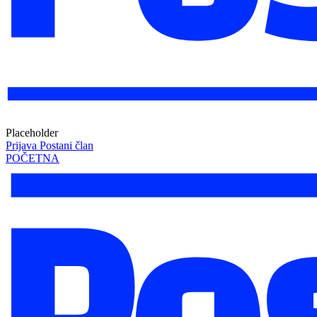
Placeholder
Prijava
Postani član
POČETNA