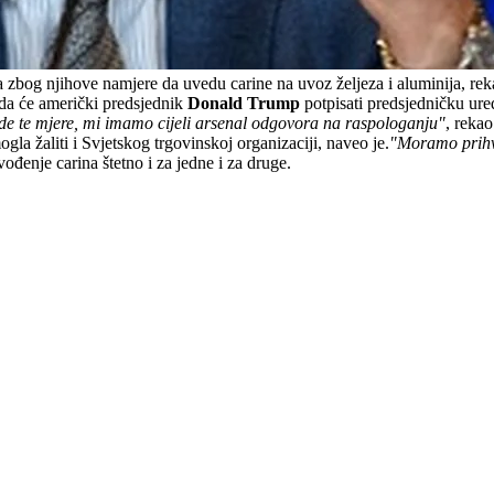
 zbog njihove namjere da uvedu carine na uvoz željeza i aluminija, rek
 da će američki predsjednik
Donald Trump
potpisati predsjedničku ure
 te mjere, mi imamo cijeli arsenal odgovora na raspologanju"
, reka
la žaliti i Svjetskog trgovinskoj organizaciji, naveo je.
"Moramo prihvat
uvođenje carina štetno i za jedne i za druge.