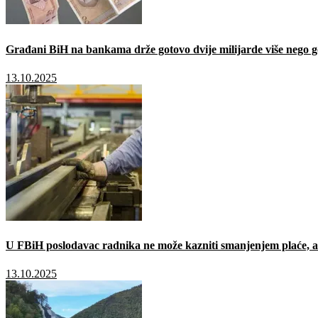
Građani BiH na bankama drže gotovo dvije milijarde više nego g
13.10.2025
U FBiH poslodavac radnika ne može kazniti smanjenjem plaće, a 
13.10.2025