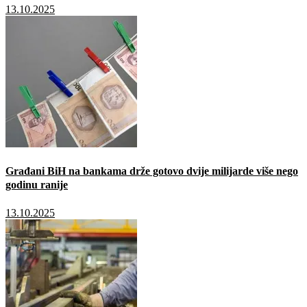
13.10.2025
Građani BiH na bankama drže gotovo dvije milijarde više nego
godinu ranije
13.10.2025