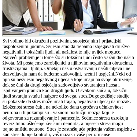
Svi volimo biti okruženi pozitivnim, suosjećajnim i prijateljski
raspoloženim ljudima. Svjesni smo da trebamo izbjegavati društvo
negativnih i toksičnih ljudi, ali nažalost to nije uvijek moguće.
Najveći problem je u tome što su toksični ljudi često važan dio naših
života. Mi postajemo zarobljenici u njihovim negativnim obrascima,
frustracijama i ljutnji. Ometaju nas u ostvarivanju naših ciljeva i ne
dozvoljavaju nam da budemo zadovoljni, sretni i uspješni.Neki od
njih su nesvjesni negativnog utjecaja koje imaju na svoje okruženje,
dok se čini da drugi osjećaju zadovoljstvo stvaranjem haosa i
ispitivanjem granica kod drugih ljudi. U svakom slučaju, toksični
ljudi stvaraju svađu i najgore od svega, stres.Dugogodišnje studije
su pokazale da stres može imati trajan, negativan utjecaj na mozak.
Izloženost stresu čak i na nekoliko dana ugrožava učinkovitost
neurona u hipokampusu - važnom području mozga koji je
odgovoran za razumijevanje i pamćenje. Sedmice stresa uzrokuju
reverzibilno oštećenje živčanih dendrita, a mjeseci stresa mogu
trajno uništiti neurone. Stres je zastrašujuća prijetnja vašem uspjehu -
kad stres dobije kontrolu, vaš mozak i vaše performanse