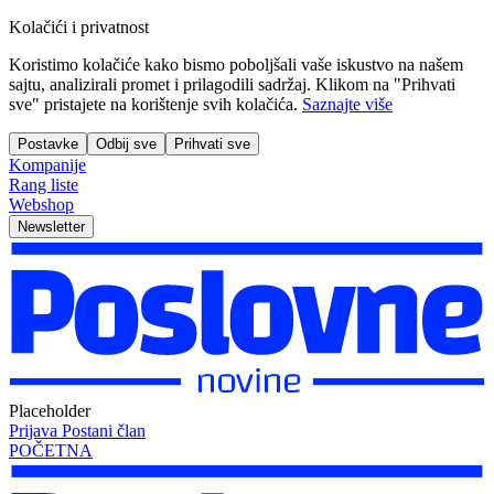
Kolačići i privatnost
Koristimo kolačiće kako bismo poboljšali vaše iskustvo na našem
sajtu, analizirali promet i prilagodili sadržaj. Klikom na "Prihvati
sve" pristajete na korištenje svih kolačića.
Saznajte više
Postavke
Odbij sve
Prihvati sve
Kompanije
Rang liste
Webshop
Newsletter
Placeholder
Prijava
Postani član
POČETNA