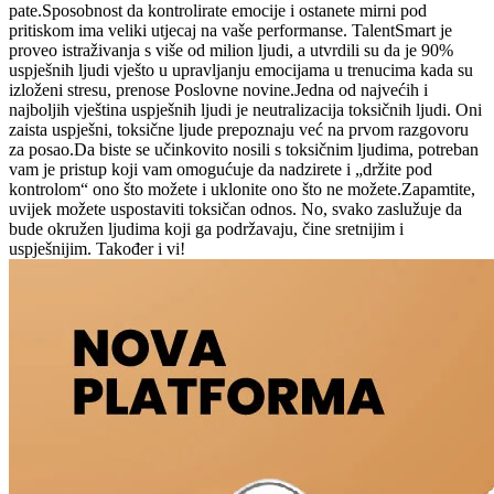
pate.Sposobnost da kontrolirate emocije i ostanete mirni pod
pritiskom ima veliki utjecaj na vaše performanse. TalentSmart je
proveo istraživanja s više od milion ljudi, a utvrdili su da je 90%
uspješnih ljudi vješto u upravljanju emocijama u trenucima kada su
izloženi stresu, prenose Poslovne novine.Jedna od najvećih i
najboljih vještina uspješnih ljudi je neutralizacija toksičnih ljudi. Oni
zaista uspješni, toksične ljude prepoznaju već na prvom razgovoru
za posao.Da biste se učinkovito nosili s toksičnim ljudima, potreban
vam je pristup koji vam omogućuje da nadzirete i „držite pod
kontrolom“ ono što možete i uklonite ono što ne možete.Zapamtite,
uvijek možete uspostaviti toksičan odnos. No, svako zaslužuje da
bude okružen ljudima koji ga podržavaju, čine sretnijim i
uspješnijim. Također i vi!