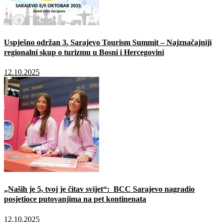
Uspješno održan 3. Sarajevo Tourism Summit – Najznačajniji
regionalni skup o turizmu u Bosni i Hercegovini
12.10.2025
„Naših je 5, tvoj je čitav svijet“: BCC Sarajevo nagradio
posjetioce putovanjima na pet kontinenata
12.10.2025