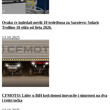
Ovako će izgledati novih 10 trolejbusa za Sarajevo: Solaris
Trollino 18 stižu od ljeta 2026.
13.10.2025
CFMOTO: Lider u BiH koji donosi inovacije i sigurnost na dva
i četiri točka