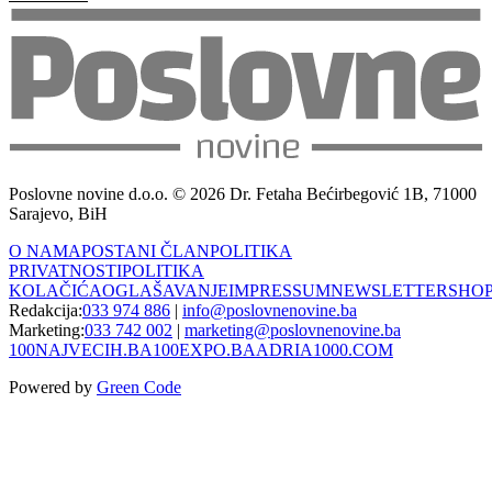
Poslovne novine d.o.o. © 2026 Dr. Fetaha Bećirbegović 1B, 71000
Sarajevo, BiH
O NAMA
POSTANI ČLAN
POLITIKA
PRIVATNOSTI
POLITIKA
KOLAČIĆA
OGLAŠAVANJE
IMPRESSUM
NEWSLETTER
SHO
Redakcija:
033 974 886
|
info@poslovnenovine.ba
Marketing:
033 742 002
|
marketing@poslovnenovine.ba
100NAJVECIH.BA
100EXPO.BA
ADRIA1000.COM
Powered by
Green Code