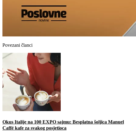
Povezani članci
Okus Italije na 100 EXPO sajmu: Besplatna šoljica Manuel
Caffé kafe za svakog posjetioca