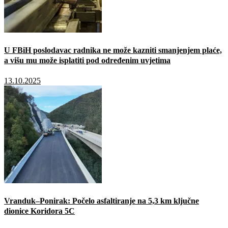
U FBiH poslodavac radnika ne može kazniti smanjenjem plaće,
a višu mu može isplatiti pod određenim uvjetima
13.10.2025
Vranduk–Ponirak: Počelo asfaltiranje na 5,3 km ključne
dionice Koridora 5C