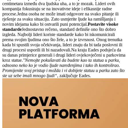
centimetara između dva ljudska uha, a to je mozak. Lideri ovih
kompanija fokusiraju se na inovativne ideje i efikasnije radne
procese.Jedna osoba ne može imati odgovore na svako pitanje ili
rješenje za svaku situaciju. Zato usmjerite ljude ka ramišljanju i
novim idejama kako bi ostvarili puni potencijal.
Postavite visoke
standarde
Jednostavno rečeno, standard definiše ono što dobro
izgleda. Najbolji lideri koriste standarde kako bi iskomunicirali
prema svojim ljudima ono što žele, a to je izvrsnost. Onog trenutka
kada bi spustili svoja očekivanja, lideri znaju da bi tada poslovni ili
drugi procesi usporili ili bi nazadovali.Na kraju Eades podsjeća da
su danas primjerice generali i drugi lideri ovjekovječeni u parkovima
kroz statue.
"Nemojte pokušavati da budete kao ta statua u parku,
odnosno neko ko je vodio ljude naređenjima i tako ih kontrolirao.
Promijenite svoj pristup i možda i vi dobijete statuu u parku zato što
ste uz sebe imali mnogo ljudi“
, zaključuje Eades.