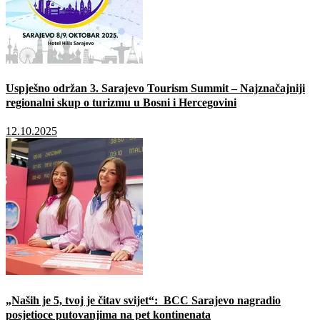
Uspješno održan 3. Sarajevo Tourism Summit – Najznačajniji
regionalni skup o turizmu u Bosni i Hercegovini
12.10.2025
„Naših je 5, tvoj je čitav svijet“: BCC Sarajevo nagradio
posjetioce putovanjima na pet kontinenata