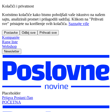
Kolačići i privatnost
Koristimo kolačiće kako bismo poboljšali vaše iskustvo na našem
sajtu, analizirali promet i prilagodili sadržaj. Klikom na "Prihvati
sve" pristajete na korištenje svih kolačića.
Saznajte više
Postavke
Odbij sve
Prihvati sve
Kompanije
Rang liste
Webshop
Newsletter
Placeholder
Prijava
Postani član
POČETNA