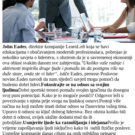
John Eades
, direktor kompanije LearnLoft koja se bavi
edukacijama i obučavanjem modernih profesionalaca, pobrojao je
nekoliko savjeta o liderstvu, s obzirom da je u savremenoj ekonomiji
ova oblast svakim danom sve zahtjevnija.
"Ukoliko vaše radnje i
aktivnosti inspirišu druge ljude i pomažu im da postignu više na
duže staze, onda ste vi lider“
, ističe Eades, prenose Poslovne
novine.Eades navodi da nam sljedeći savjeti mogu pomoći da
budemo dobri lideri.
Fokusirajte se na odnos sa svojim
ljudima
Dobri sportski treneri pomažu svojim igračima da dosegnu
svoj puni potencijal. Kako je to moguće postići? Odgovor leži u
povezivanju s njima prije svega na ljudskoj osnovi.Postoji više
načina na koji možete imati dobar odnos sa članovima vašeg tima.
Upravo ti odnosi su ključ dobrog liderstva. Bez obzira koliko bili
dobri ti odnosi, uvijek ulažite dodatni trud da ih
poboljšate.
Usmjerite ljude ka razmišljanju i idejama
Prošlo je
vrijeme zapošljavanja ljudi isključivo kako bi radili fizičke poslove.
Uspješne kompanije danas ciljaju na onih približno petnaest