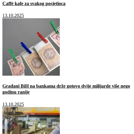
Caffé kafe za svakog posjetioca
13.10.2025
Građani BiH na bankama drže gotovo dvije milijarde više nego
godinu ranije
13.10.2025