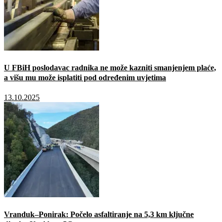
U FBiH poslodavac radnika ne može kazniti smanjenjem plaće,
a višu mu može isplatiti pod određenim uvjetima
13.10.2025
Vranduk–Ponirak: Počelo asfaltiranje na 5,3 km ključne