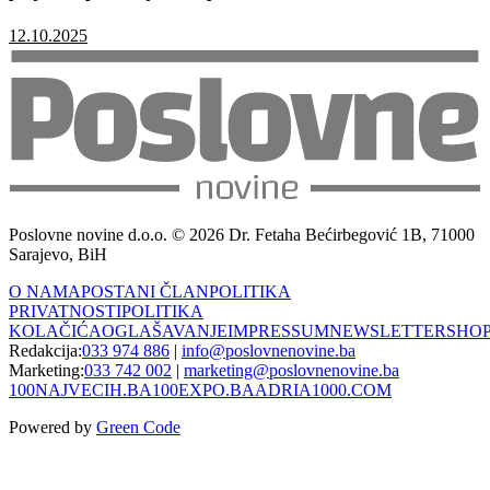
12.10.2025
Poslovne novine d.o.o. © 2026 Dr. Fetaha Bećirbegović 1B, 71000
Sarajevo, BiH
O NAMA
POSTANI ČLAN
POLITIKA
PRIVATNOSTI
POLITIKA
KOLAČIĆA
OGLAŠAVANJE
IMPRESSUM
NEWSLETTER
SHO
Redakcija:
033 974 886
|
info@poslovnenovine.ba
Marketing:
033 742 002
|
marketing@poslovnenovine.ba
100NAJVECIH.BA
100EXPO.BA
ADRIA1000.COM
Powered by
Green Code