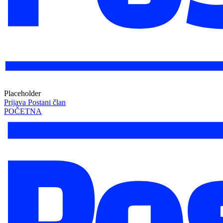
Placeholder
Prijava
Postani član
POČETNA