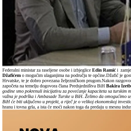
Federalni ministar za raseljene osobe i izbjeglice
Edin Ramić
i zamje
Džafićem
o mogućim ulaganjima na području te općine.Džafić je goste 
Hrvatske, te je dobro povezana željezničkom prugom.Nakon razgovora o
započeta na temelju dogovora člana Predsjedništva BiH
Bakira Izet
godine smo pokrenuli inicijativu za povećanje kapaciteta sa turskim m
važna je podrška i Ambasade Turske u BiH. Želimo da omogućimo usluž
BiH će biti uključeno u projekt, a riječ je o velikoj ekonomskoj investic
hranu i tovna grla, a ista će moći nakon toga da predaju u mesnu indu