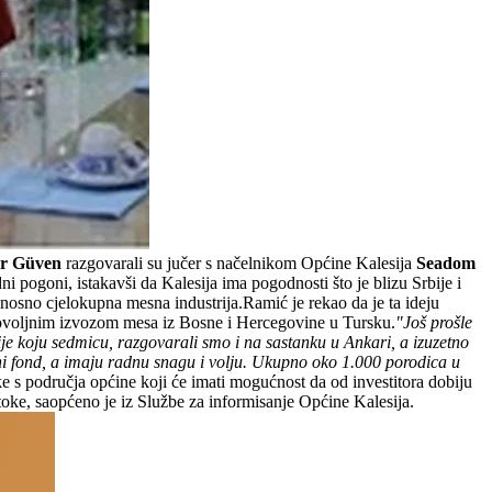
r Güven
razgovarali su jučer s načelnikom Općine Kalesija
Seadom
 pogoni, istakavši da Kalesija ima pogodnosti što je blizu Srbije i
nosno cjelokupna mesna industrija.Ramić je rekao da je ta ideju
ovoljnim izvozom mesa iz Bosne i Hercegovine u Tursku.
"Još prošle
ije koju sedmicu, razgovarali smo i na sastanku u Ankari, a izuzetno
ni fond, a imaju radnu snagu i volju. Ukupno oko 1.000 porodica u
ke s područja općine koji će imati mogućnost da od investitora dobiju
toke, saopćeno je iz Službe za informisanje Općine Kalesija.