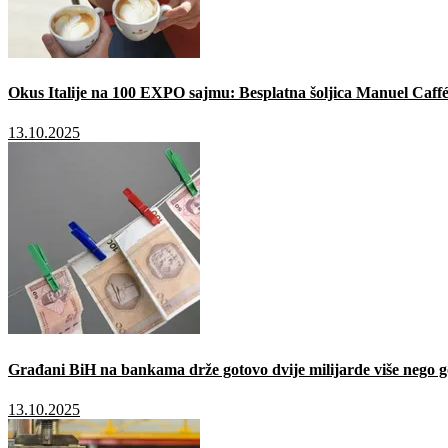
Okus Italije na 100 EXPO sajmu: Besplatna šoljica Manuel Caffé
13.10.2025
Građani BiH na bankama drže gotovo dvije milijarde više nego g
13.10.2025