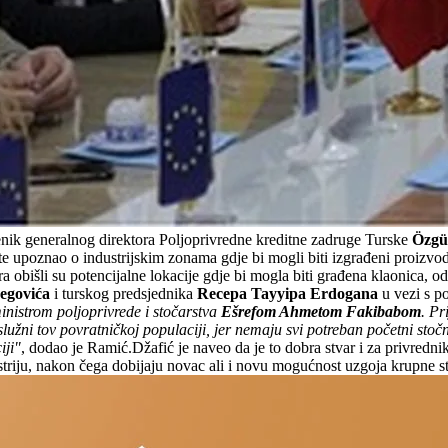
nik generalnog direktora Poljoprivredne kreditne zadruge Turske
Özgü
upoznao o industrijskim zonama gdje bi mogli biti izgrađeni proizvodni
bišli su potencijalne lokacije gdje bi mogla biti građena klaonica, od
begovića
i turskog predsjednika
Recepa Tayyipa Erdogana
u vezi s p
inistrom poljoprivrede i stočarstva
Ešrefom Ahmetom Fakibabom
. Pr
ni tov povratničkoj populaciji, jer nemaju svi potreban početni stoč
iji"
, dodao je Ramić.Džafić je naveo da je to dobra stvar i za privredni
striju, nakon čega dobijaju novac ali i novu mogućnost uzgoja krupne s