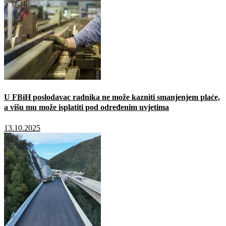
U FBiH poslodavac radnika ne može kazniti smanjenjem plaće,
a višu mu može isplatiti pod određenim uvjetima
13.10.2025