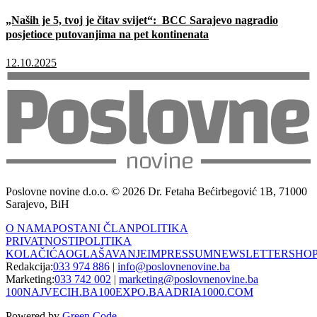
„Naših je 5, tvoj je čitav svijet“: BCC Sarajevo nagradio
posjetioce putovanjima na pet kontinenata
12.10.2025
Poslovne novine d.o.o. © 2026 Dr. Fetaha Bećirbegović 1B, 71000
Sarajevo, BiH
O NAMA
POSTANI ČLAN
POLITIKA
PRIVATNOSTI
POLITIKA
KOLAČIĆA
OGLAŠAVANJE
IMPRESSUM
NEWSLETTER
SHO
Redakcija:
033 974 886
|
info@poslovnenovine.ba
Marketing:
033 742 002
|
marketing@poslovnenovine.ba
100NAJVECIH.BA
100EXPO.BA
ADRIA1000.COM
Powered by
Green Code