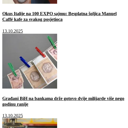
Okus Italije na 100 EXPO sajmu: Besplatna šoljica Manuel
Caffé kafe za svakog posjetioca
13.10.2025
Građani BiH na bankama drže gotovo dvije milijarde više nego
godinu ranije
13.10.2025