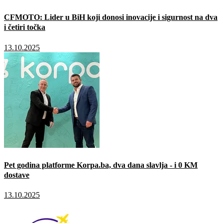
CFMOTO: Lider u BiH koji donosi inovacije i sigurnost na dva
i četiri točka
13.10.2025
Pet godina platforme Korpa.ba, dva dana slavlja - i 0 KM
dostave
13.10.2025