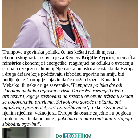
Trumpova trgovinska politika će nas koštati radnih mjesta i
ekonomskog rasta, izjavila je za Reuters
Brigitte Zypries
, njemačka
minsitrica ekonomije i energetike, reagirajući na odluku o uvođenju
carina na željezo i aluminij.Njemačka ministrica je istakla da Evropa
i druge države koje podržavaju slobodnu trgovinu ne smiju biti
podijenjene. Trump je najavio da će možda izuzeti Kanadu i
Meksiko, ili neke druge saveznike.
"Trumpova politika dovodi
slobodnu globalnu trgovinu u rizik. On ne želi razumjeti njenu
arhitekturu, koja je zasnovana na sistemu otvorenih tržišta u skladu
sa dogovorenim pravilima. Svi koji ovo dovode u pitanje, oni
ugrožavaju prosperitet, rast i zapošljavanje"
, rekla je Zypries.Po
njenim riječima, važno je za Evropu da ostane zajedno i u pogledu
kontramjera, te da ne bude
„pukotina u alijansi onih koji zastupaju
slobodnu trgovinu"
.