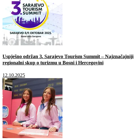
Uspješno održan 3. Sarajevo Tourism Summit – Najznačajniji
regionalni skup o turizmu u Bosni i Hercegovini
12.10.2025