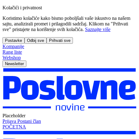
Kolačići i privatnost
Koristimo kolačiće kako bismo poboljšali vaše iskustvo na našem
sajtu, analizirali promet i prilagodili sadržaj. Klikom na "Prihvati
sve" pristajete na korištenje svih kolačića.
Saznajte više
Postavke
Odbij sve
Prihvati sve
Kompanije
Rang liste
Webshop
Newsletter
Placeholder
Prijava
Postani član
POČETNA