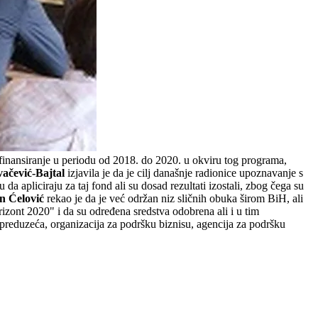
finansiranje u periodu od 2018. do 2020. u okviru tog programa,
ačević-Bajtal
izjavila je da je cilj današnje radionice upoznavanje s
apliciraju za taj fond ali su dosad rezultati izostali, zbog čega su
n Ćelović
rekao je da je već održan niz sličnih obuka širom BiH, ali
Horizont 2020" i da su određena sredstva odobrena ali i u tim
o preduzeća, organizacija za podršku biznisu, agencija za podršku