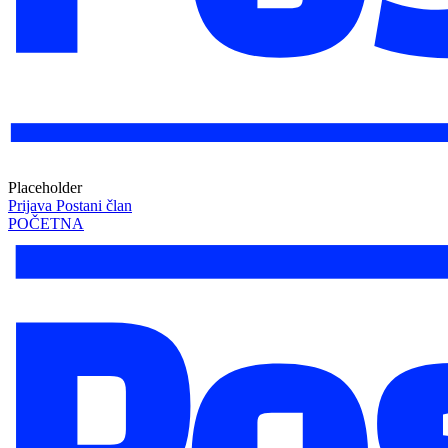
Placeholder
Prijava
Postani član
POČETNA