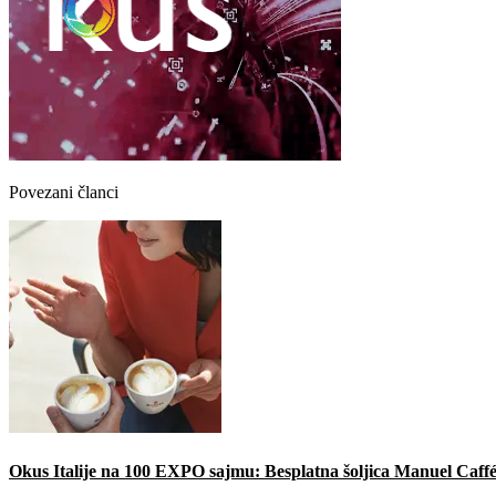
Povezani članci
Okus Italije na 100 EXPO sajmu: Besplatna šoljica Manuel Caffé