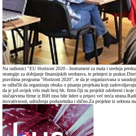
Na radionici "EU Horizont 2020 - Instrument za mala i srednja preduz
strategije za dobijanje finansijskih sredstava, te primjeri iz prakse
pravilima programa "Horizont 2020", te da je organizovana u saradnji 
se odlučili da organizuju obuku o pisanju projekata koji zadovoljav
da je još uvijek vrlo mali broj bh. firmi čiji su projekti odobreni i ko
slučajevima firme iz BiH nisu bile lideri u prijavi već treća strana.R
inovativnosti, udruženja poduzetnika i slično.Za projekte iz sektora 