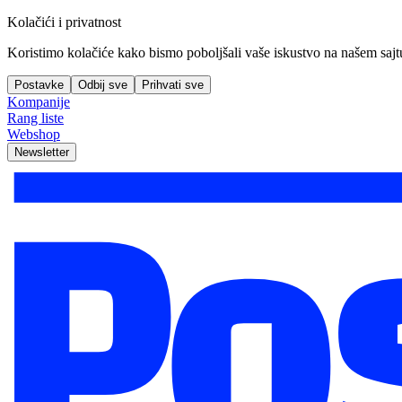
Kolačići i privatnost
Koristimo kolačiće kako bismo poboljšali vaše iskustvo na našem sajtu, 
Postavke
Odbij sve
Prihvati sve
Kompanije
Rang liste
Webshop
Newsletter