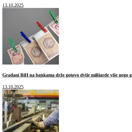
13.10.2025
Građani BiH na bankama drže gotovo dvije milijarde više nego g
13.10.2025