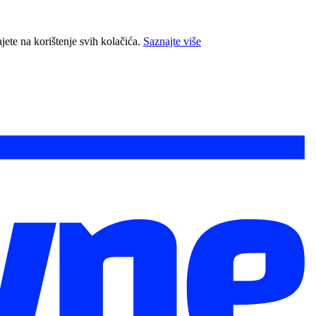
jete na korištenje svih kolačića.
Saznajte više