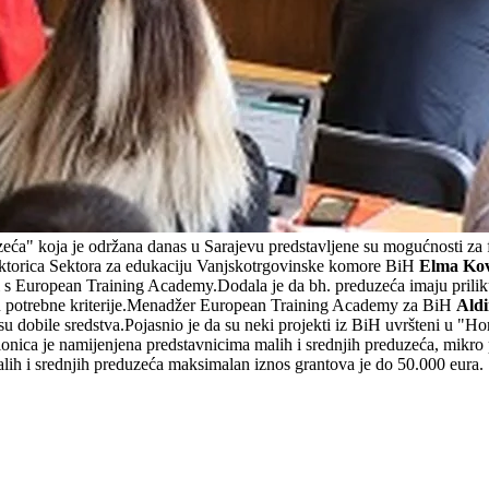
eća" koja je održana danas u Sarajevu predstavljene su mogućnosti za 
.Direktorica Sektora za edukaciju Vanjskotrgovinske komore BiH
Elma Kov
s European Training Academy.Dodala je da bh. preduzeća imaju priliku da 
aju potrebne kriterije.Menadžer European Training Academy za BiH
Aldi
je su dobile sredstva.Pojasnio je da su neki projekti iz BiH uvršteni u "
adionica je namijenjena predstavnicima malih i srednjih preduzeća, mikr
malih i srednjih preduzeća maksimalan iznos grantova je do 50.000 eura.