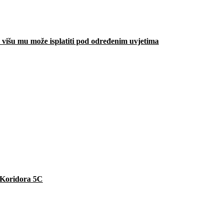
višu mu može isplatiti pod određenim uvjetima
e Koridora 5C