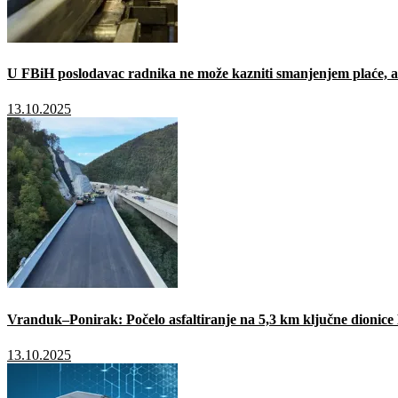
U FBiH poslodavac radnika ne može kazniti smanjenjem plaće, a 
13.10.2025
Vranduk–Ponirak: Počelo asfaltiranje na 5,3 km ključne dionic
13.10.2025