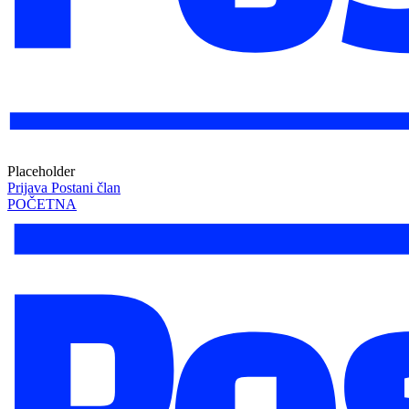
Placeholder
Prijava
Postani član
POČETNA