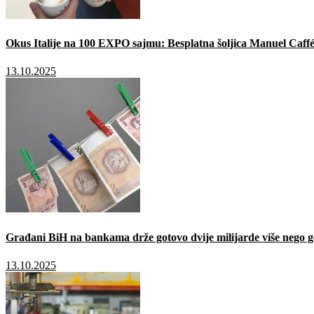
Okus Italije na 100 EXPO sajmu: Besplatna šoljica Manuel Caffé
13.10.2025
Građani BiH na bankama drže gotovo dvije milijarde više nego g
13.10.2025