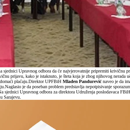
sjednici Upravnog odbora da će najvjerovatnije pripremiti krivičnu p
ivičnu prijavu, kako je istaknuto, je šteta koja je zbog njihovog nerada
k domaći plaćaju.Direktor UPFBiH
Mladen Pandurević
naveo je da ima
u.Naglasio je da poseban problem predstavlja nepotpisivanje sporazu
e.Na sjednici Upravnog odbora za direktora Udruženja poslodavaca FBiH
u Sarajevu.