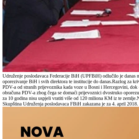
Udruženje poslodavaca Federacije BiH (UPFBiH) odlučilo je danas na 
oporezivanje BiH i svih direktora te institucije do danas.Razlog za kr
PDV-a od stranih prijevoznika kada voze u Bosni i Hercegovini, do
obračuna PDV-a zbog čega se domaći prijevoznici dvostruko oporezuj
za 10 godina nisu uspjeli vratiti više od 120 miliona KM iz te zemlj
Skupština Udruženja poslodavaca FBiH zakazana je za 4. april 2018. 