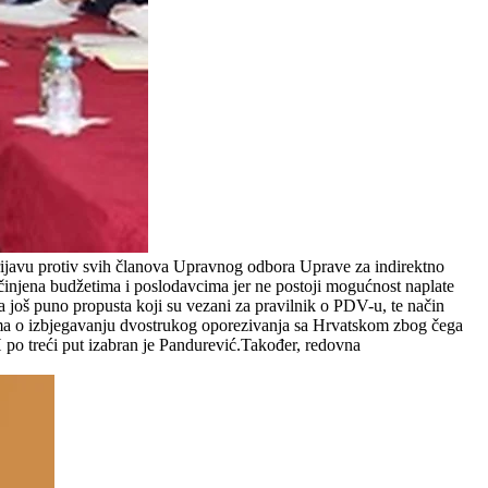
rijavu protiv svih članova Upravnog odbora Uprave za indirektno
 učinjena budžetima i poslodavcima jer ne postoji mogućnost naplate
 još puno propusta koji su vezani za pravilnik o PDV-u, te način
ma o izbjegavanju dvostrukog oporezivanja sa Hrvatskom zbog čega
 po treći put izabran je Pandurević.Također, redovna