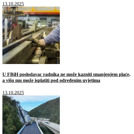
13.10.2025
U FBiH poslodavac radnika ne može kazniti smanjenjem plaće,
a višu mu može isplatiti pod određenim uvjetima
13.10.2025