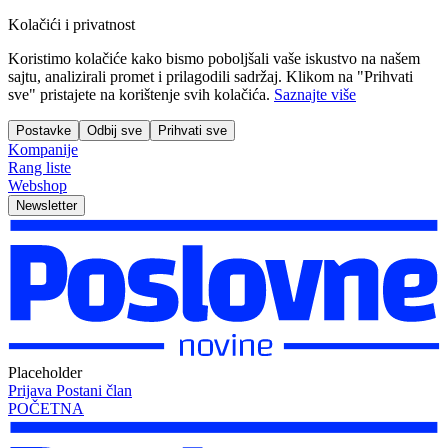
Kolačići i privatnost
Koristimo kolačiće kako bismo poboljšali vaše iskustvo na našem
sajtu, analizirali promet i prilagodili sadržaj. Klikom na "Prihvati
sve" pristajete na korištenje svih kolačića.
Saznajte više
Postavke
Odbij sve
Prihvati sve
Kompanije
Rang liste
Webshop
Newsletter
Placeholder
Prijava
Postani član
POČETNA