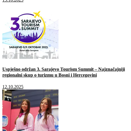
Uspješno održan 3. Sarajevo Tourism Summit – Najznačajniji
regionalni skup o turizmu u Bosni i Hercegovini
12.10.2025