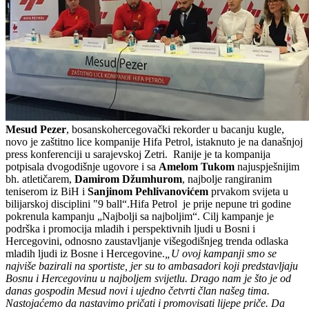
Mesud Pezer
, bosanskohercegovački rekorder u bacanju kugle,
novo je zaštitno lice kompanije Hifa Petrol, istaknuto je na današnjoj
press konferenciji u sarajevskoj Zetri. Ranije je ta kompanija
potpisala dvogodišnje ugovore i sa
Amelom Tukom
najuspješnijim
bh. atletičarem,
Damirom Džumhurom
, najbolje rangiranim
teniserom iz BiH i
Sanjinom Pehlivanovićem
prvakom svijeta u
bilijarskoj disciplini "9 ball“.Hifa Petrol je prije nepune tri godine
pokrenula kampanju „Najbolji sa najboljim“. Cilj kampanje je
podrška i promocija mladih i perspektivnih ljudi u Bosni i
Hercegovini, odnosno zaustavljanje višegodišnjeg trenda odlaska
mladih ljudi iz Bosne i Hercegovine.
„U ovoj kampanji smo se
najviše bazirali na sportiste, jer su to ambasadori koji predstavljaju
Bosnu i Hercegovinu u najboljem svijetlu. Drago nam je što je od
danas gospodin Mesud novi i ujedno četvrti član našeg tima.
Nastojaćemo da nastavimo pričati i promovisati lijepe priče. Da