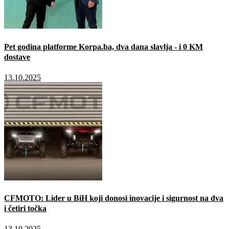
Pet godina platforme Korpa.ba, dva dana slavlja - i 0 KM
dostave
13.10.2025
CFMOTO: Lider u BiH koji donosi inovacije i sigurnost na dva
i četiri točka
13.10.2025