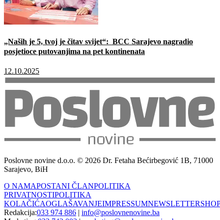
„Naših je 5, tvoj je čitav svijet“: BCC Sarajevo nagradio
posjetioce putovanjima na pet kontinenata
12.10.2025
Poslovne novine d.o.o. © 2026 Dr. Fetaha Bećirbegović 1B, 71000
Sarajevo, BiH
O NAMA
POSTANI ČLAN
POLITIKA
PRIVATNOSTI
POLITIKA
KOLAČIĆA
OGLAŠAVANJE
IMPRESSUM
NEWSLETTER
SHO
Redakcija:
033 974 886
|
info@poslovnenovine.ba