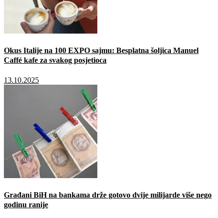
Okus Italije na 100 EXPO sajmu: Besplatna šoljica Manuel
Caffé kafe za svakog posjetioca
13.10.2025
Građani BiH na bankama drže gotovo dvije milijarde više nego
godinu ranije