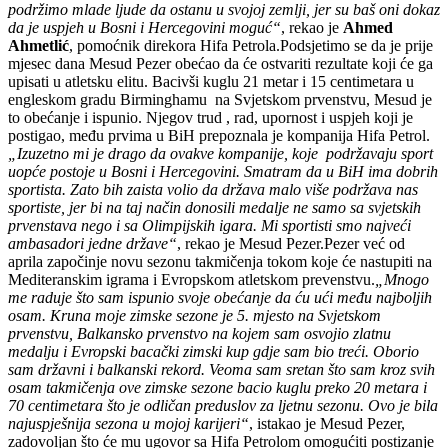
podržimo mlade ljude da ostanu u svojoj zemlji, jer su baš oni dokaz
da je uspjeh u Bosni i Hercegovini moguć“
, rekao je
Ahmed
Ahmetlić
, pomoćnik direkora Hifa Petrola.Podsjetimo se da je prije
mjesec dana Mesud Pezer obećao da će ostvariti rezultate koji će ga
upisati u atletsku elitu. Bacivši kuglu 21 metar i 15 centimetara u
engleskom gradu Birminghamu na Svjetskom prvenstvu, Mesud je
to obećanje i ispunio. Njegov trud , rad, upornost i uspjeh koji je
postigao, među prvima u BiH prepoznala je kompanija Hifa Petrol.
„Izuzetno mi je drago da ovakve kompanije, koje podržavaju sport
uopće postoje u Bosni i Hercegovini. Smatram da u BiH ima dobrih
sportista. Zato bih zaista volio da država malo više podržava nas
sportiste, jer bi na taj način donosili medalje ne samo sa svjetskih
prvenstava nego i sa Olimpijskih igara. Mi sportisti smo najveći
ambasadori jedne države“
, rekao je Mesud Pezer.Pezer već od
aprila započinje novu sezonu takmičenja tokom koje će nastupiti na
Mediteranskim igrama i Evropskom atletskom prevenstvu.
„Mnogo
me raduje što sam ispunio svoje obećanje da ću ući među najboljih
osam. Kruna moje zimske sezone je 5. mjesto na Svjetskom
prvenstvu, Balkansko prvenstvo na kojem sam osvojio zlatnu
medalju i Evropski bacački zimski kup gdje sam bio treći. Oborio
sam državni i balkanski rekord. Veoma sam sretan što sam kroz svih
osam takmičenja ove zimske sezone bacio kuglu preko 20 metara i
70 centimetara što je odličan preduslov za ljetnu sezonu. Ovo je bila
najuspješnija sezona u mojoj karijeri“
, istakao je Mesud Pezer,
zadovoljan što će mu ugovor sa Hifa Petrolom omogućiti postizanje